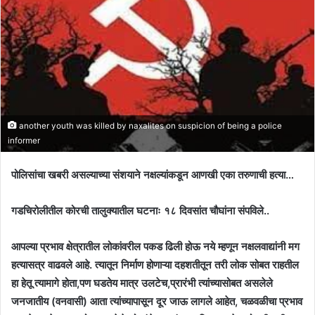
another youth was killed by naxalites on suspicion of being a police
informer
पोलिसांचा खबरी असल्याच्या संशयाने नक्षल्यांकडून आणखी एका तरुणाची हत्या…
गडचिरोलीतील कोरची तालुक्यातील घटनाः १८ दिवसांत चौघांना संपविले..
आपल्या प्रभाव क्षेत्रातील लोकांवरील पकड ढिली होऊ नये म्हणून नक्षलवाद्यांनी मग
हत्यासत्र वाढवले आहे. त्यातून निर्माण होणाऱ्या दहशतीतून तरी लोक सोबत राहतील
हा हेतू त्यामागे होता,पण घडतेय मात्र उलटेच,प्रारंभी त्यांच्यासोबत असलेले
जनजातीय (वनवासी) आता त्यांच्यापासून दूर जाऊ लागले आहेत, चळवळीचा प्रभाव