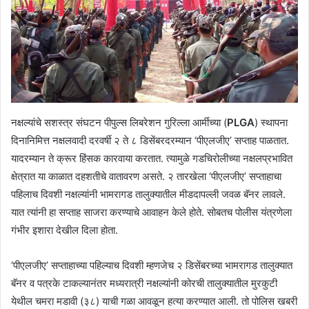
नक्षल्यांचे सशस्त्र संघटन पीपुल्स लिबरेशन गुरिल्ला आर्मीच्या (
PLGA
) स्थापना
दिनानिमित्त नक्षलवादी दरवर्षी २ ते ८ डिसेंबरदरम्यान ‘पीएलजीए’ सप्ताह पाळतात.
यादरम्यान ते क्रूर हिंसक कारवाया करतात. त्यामुळे गडचिरोलीच्या नक्षलप्रभावित
क्षेत्रात या काळात दहशतीचे वातावरण असते. २ तारखेला ‘पीएलजीए’ सप्ताहाचा
पहिलाच दिवशी नक्षल्यांनी भामरागड तालुक्यातील मीडदापल्ली जवळ बॅनर लावले.
यात त्यांनी हा सप्ताह साजरा करण्याचे आवाहन केले होते. सोबतच पोलीस यंत्रणेला
गंभीर इशारा देखील दिला होता.
‘पीएलजीए’ सप्ताहाच्या पहिल्याच दिवशी म्हणजेच २ डिसेंबरच्या भामरागड तालुक्यात
बॅनर व पत्रके टाकल्यानंतर मध्यरात्री नक्षल्यांनी कोरची तालुक्यातील मुरकुटी
येथील चमरा मडावी (३८) याची गळा आवळून हत्या करण्यात आली. तो पोलिस खबरी