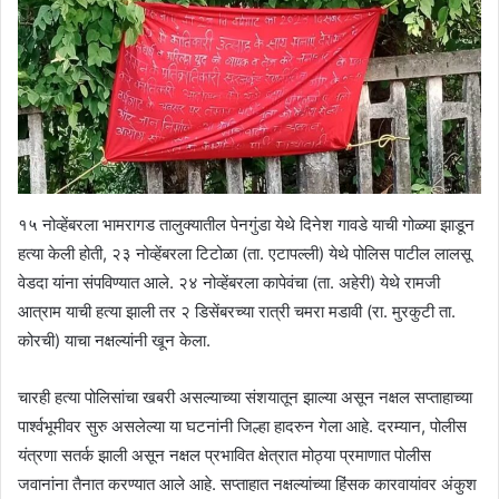
१५ नोव्हेंबरला भामरागड तालुक्यातील पेनगुंडा येथे दिनेश गावडे याची गोळ्या झाडून
हत्या केली होती, २३ नोव्हेंबरला टिटोळा (ता. एटापल्ली) येथे पोलिस पाटील लालसू
वेडदा यांना संपविण्यात आले. २४ नोव्हेंबरला कापेवंचा (ता. अहेरी) येथे रामजी
आत्राम याची हत्या झाली तर २ डिसेंबरच्या रात्री चमरा मडावी (रा. मुरकुटी ता.
कोरची) याचा नक्षल्यांनी खून केला.
चारही हत्या पोलिसांचा खबरी असल्याच्या संशयातून झाल्या असून नक्षल सप्ताहाच्या
पार्श्वभूमीवर सुरु असलेल्या या घटनांनी जिल्हा हादरुन गेला आहे. दरम्यान, पोलीस
यंत्रणा सतर्क झाली असून नक्षल प्रभावित क्षेत्रात मोठ्या प्रमाणात पोलीस
जवानांना तैनात करण्यात आले आहे. सप्ताहात नक्षल्यांच्या हिंसक कारवायांवर अंकुश