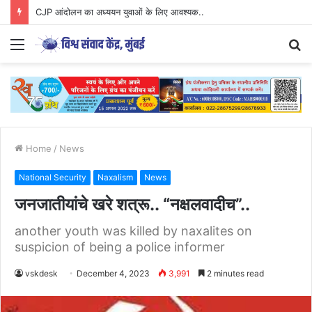
Parenting Has Its Limits….
Menu
S
fo
Home
/
News
National Security
Naxalism
News
जनजातीयांचे खरे शत्रू.. “नक्षलवादीच”..
another youth was killed by naxalites on
suspicion of being a police informer
vskdesk
December 4, 2023
3,991
2 minutes read