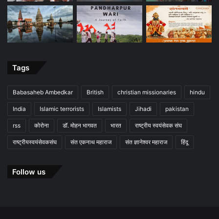
Tags
Babasaheb Ambedkar
British
christian missionaries
hindu
India
Islamic terrorists
Islamists
Jihadi
pakistan
rss
कोरोना
डॉ. मोहन भागवत
भारत
राष्ट्रीय स्वयंसेवक संघ
राष्ट्रीयस्वयंसेवकसंघ
संत एकनाथ महाराज
संत ज्ञानेश्वर महाराज
हिंदू
Follow us