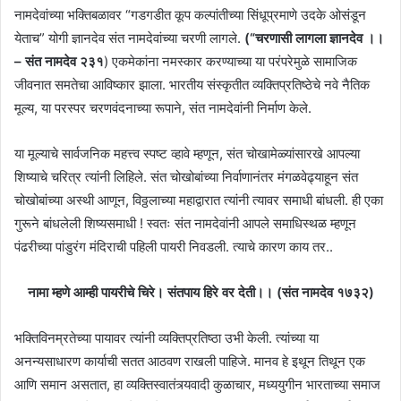
नामदेवांच्या भक्तिबळावर “गडगडीत कूप कल्पांतीच्या सिंधूप्रमाणे उदके ओसंडून
येताच” योगी ज्ञानदेव संत नामदेवांच्या चरणी लागले.
(“चरणासी लागला ज्ञानदेव ।।
– संत नामदेव २३१
) एकमेकांना नमस्कार करण्याच्या या परंपरेमुळे सामाजिक
जीवनात समतेचा आविष्कार झाला. भारतीय संस्कृतीत व्यक्तिप्रतिष्ठेचे नवे नैतिक
मूल्य, या परस्पर चरणवंदनाच्या रूपाने, संत नामदेवांनी निर्माण केले.
या मूल्याचे सार्वजनिक महत्त्व स्पष्ट व्हावे म्हणून, संत चोखामेळ्यांसारखे आपल्या
शिष्याचे चरित्र त्यांनी लिहिले. संत चोखोबांच्या निर्वाणानंतर मंगळवेढ्याहून संत
चोखोबांच्या अस्थी आणून, विठ्ठलाच्या महाद्वारात त्यांनी त्यावर समाधी बांधली. ही एका
गुरूने बांधलेली शिष्यसमाधी ! स्वतः संत नामदेवांनी आपले समाधिस्थळ म्हणून
पंढरीच्या पांडुरंग मंदिराची पहिली पायरी निवडली. त्याचे कारण काय तर..
नामा म्हणे आम्ही पायरीचे चिरे। संतपाय हिरे वर देती।। (संत नामदेव १७३२)
भक्तिविनम्रतेच्या पायावर त्यांनी व्यक्तिप्रतिष्ठा उभी केली. त्यांच्या या
अनन्यसाधारण कार्याची सतत आठवण राखली पाहिजे. मानव हे इथून तिथून एक
आणि समान असतात, हा व्यक्तिस्वातंत्र्यवादी कुळाचार, मध्ययुगीन भारताच्या समाज