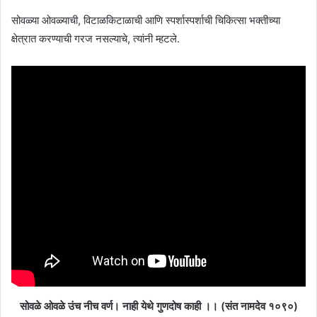
सोवळ्या ओवळ्याची, विटाळकिटाळाची आणि स्पर्शास्पर्शाची चिकित्सा भक्तीच्या
क्षेत्रात करण्याची गरज नसल्याचे, त्यांनी म्हटले.
सोवळे ओवळे उंच नीच वर्ण। नाही येथे गुणदोष काही ।। (संत नामदेव १०९०)