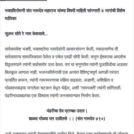
भक्तशिरोमणी संत नामदेव महाराज यांच्या विषयी माहिती सांगणारी ४ भागांची विशेष
मालिका
सुलभ सोपे रे नाम केशवाचे…
सर्वसमावेश भक्ती, भक्तश्रेष्ठ नामदेवांनी आचारसंपन्न केली, त्याप्रमाणेच ती
सर्वसामान्य सामाजिकाला पेलेल व पचेल एवढी सोपी केली. सगुण ईश्वराचा आदर्शच
विठ्ठलरुपाने त्यांनी सर्वासमोर उभा केला. पण या सगुणतेत त्यांनी पूजाविधीचा अडसर
बिलकूल आणला नाही. भजनकीर्तनाची एक अत्यंत वैशिष्ट्यपूर्ण आगळी परंपरा
प्रवर्तित करून, त्यांनी नामस्मरणाचा महिमा वाढवला. अडाणी, अशिक्षित व
भोळ्याभाबड्या जनतेला चटकन वेधून घेईल, अशी ‘नामभक्ती’ त्यांनी सांगितली.
पंढरीनाथाबद्दलचा एक विश्वास त्यांनी जनसामान्यात निर्माण केला.
पंढरीचा देव प्रत्यक्ष उदार।
बाळ्या भोळ्या पार दावीतसे ।। (संत नामदेव ४९०)
असे आश्वासन त्यांनी देवाच्यावतीने सर्वांना दिले. केवळ एका नामोच्चाराने तो जोडला