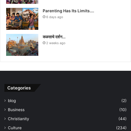
Parenting Has Its Limits….
6 days ago
कळसाचे दर्शन…
2 weeks ago
Categories
blog
(2)
Business
(10)
Christianity
(44)
Culture
(234)