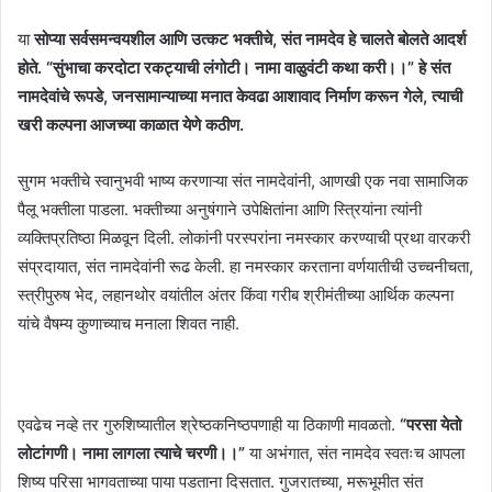
या
सोप्या सर्वसमन्वयशील आणि उत्कट भक्तीचे, संत नामदेव हे चालते बोलते आदर्श
होते. “सुंभाचा करदोटा रकट्याची लंगोटी। नामा वाळुवंटी कथा करी।।” हे संत
नामदेवांचे रूपडे, जनसामान्याच्या मनात केवढा आशावाद निर्माण करून गेले, त्याची
खरी कल्पना आजच्या काळात येणे कठीण.
सुगम भक्तीचे स्वानुभवी भाष्य करणाऱ्या संत नामदेवांनी, आणखी एक नवा सामाजिक
पैलू भक्तीला पाडला. भक्तीच्या अनुषंगाने उपेक्षितांना आणि स्त्रियांना त्यांनी
व्यक्तिप्रतिष्ठा मिळवून दिली. लोकांनी परस्परांना नमस्कार करण्याची प्रथा वारकरी
संप्रदायात, संत नामदेवांनी रूढ केली. हा नमस्कार करताना वर्णयातीची उच्चनीचता,
स्त्रीपुरुष भेद, लहानथोर वयांतील अंतर किंवा गरीब श्रीमंतीच्या आर्थिक कल्पना
यांचे वैषम्य कुणाच्याच मनाला शिवत नाही.
एवढेच नव्हे तर गुरुशिष्यातील श्रेष्ठकनिष्ठपणाही या ठिकाणी मावळतो.
“परसा येतो
लोटांगणी। नामा लागला त्याचे चरणी।।”
या अभंगात, संत नामदेव स्वतःच आपला
शिष्य परिसा भागवताच्या पाया पडताना दिसतात. गुजरातच्या, मरूभूमीत संत