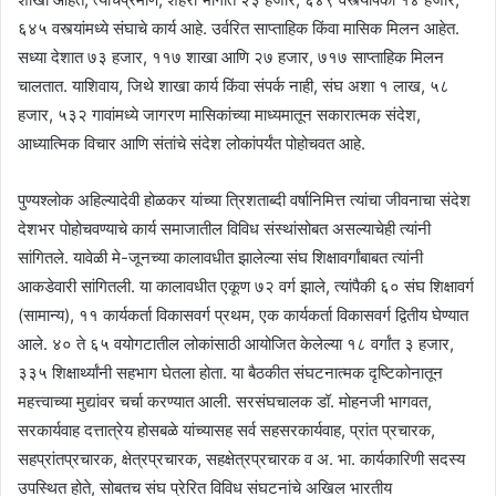
६४५ वस्त्यांमध्ये संघाचे कार्य आहे. उर्वरित साप्ताहिक किंवा मासिक मिलन आहेत.
सध्या देशात ७३ हजार, ११७ शाखा आणि २७ हजार, ७१७ साप्ताहिक मिलन
चालतात. याशिवाय, जिथे शाखा कार्य किंवा संपर्क नाही, संघ अशा १ लाख, ५८
हजार, ५३२ गावांमध्ये जागरण मासिकांच्या माध्यमातून सकारात्मक संदेश,
आध्यात्मिक विचार आणि संतांचे संदेश लोकांपर्यंत पोहोचवत आहे.
पुण्यश्लोक अहिल्यादेवी होळकर यांच्या त्रिशताब्दी वर्षानिमित्त त्यांचा जीवनाचा संदेश
देशभर पोहोचवण्याचे कार्य समाजातील विविध संस्थांसोबत असल्याचेही त्यांनी
सांगितले. यावेळी मे-जूनच्या कालावधीत झालेल्या संघ शिक्षावर्गांबाबत त्यांनी
आकडेवारी सांगितली. या कालावधीत एकूण ७२ वर्ग झाले, त्यांपैकी ६० संघ शिक्षावर्ग
(सामान्य), ११ कार्यकर्ता विकासवर्ग प्रथम, एक कार्यकर्ता विकासवर्ग द्वितीय घेण्यात
आले. ४० ते ६५ वयोगटातील लोकांसाठी आयोजित केलेल्या १८ वर्गांत ३ हजार,
३३५ शिक्षार्थ्यांनी सहभाग घेतला होता. या बैठकीत संघटनात्मक दृष्टिकोनातून
महत्त्वाच्या मुद्यांवर चर्चा करण्यात आली. सरसंघचालक डॉ. मोहनजी भागवत,
सरकार्यवाह दत्तात्रेय होसबळे यांच्यासह सर्व सहसरकार्यवाह, प्रांत प्रचारक,
सहप्रांतप्रचारक, क्षेत्रप्रचारक, सहक्षेत्रप्रचारक व अ. भा. कार्यकारिणी सदस्य
उपस्थित होते, सोबतच संघ प्रेरित विविध संघटनांचे अखिल भारतीय