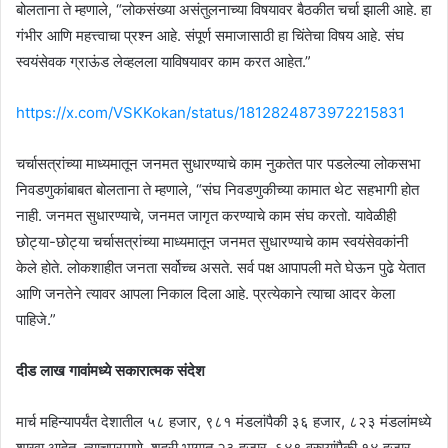
बोलताना ते म्हणाले, “लोकसंख्या असंतुलनाच्या विषयावर बैठकीत चर्चा झाली आहे. हा
गंभीर आणि महत्त्वाचा प्रश्न आहे. संपूर्ण समाजासाठी हा चिंतेचा विषय आहे. संघ
स्वयंसेवक ग्राऊंड लेव्हलला याविषयावर काम करत आहेत.”
https://x.com/VSKKokan/status/1812824873972215831
चर्चासत्रांच्या माध्यमातून जनमत सुधारण्याचे काम नुकतेत पार पडलेल्या लोकसभा
निवडणुकांबाबत बोलताना ते म्हणाले, “संघ निवडणुकीच्या कामात थेट सहभागी होत
नाही. जनमत सुधारण्याचे, जनमत जागृत करण्याचे काम संघ करतो. यावेळीही
छोट्या-छोट्या चर्चासत्रांच्या माध्यमातून जनमत सुधारण्याचे काम स्वयंसेवकांनी
केले होते. लोकशाहीत जनता सर्वोच्च असते. सर्व पक्ष आपापली मते घेऊन पुढे येतात
आणि जनतेने त्यावर आपला निकाल दिला आहे. प्रत्येकाने त्याचा आदर केला
पाहिजे.”
दीड लाख गावांमध्ये सकारात्मक संदेश
मार्च महिन्यापर्यंत देशातील ५८ हजार, ९८१ मंडलांपैकी ३६ हजार, ८२३ मंडलांमध्ये
शाखा आहेत, त्याचप्रमाणे, शहरी भागात २३ हजार, ६४९ वस्त्यांपैकी १४ हजार,