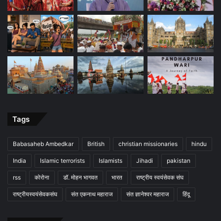
Tags
Babasaheb Ambedkar
British
christian missionaries
hindu
India
Islamic terrorists
Islamists
Jihadi
pakistan
rss
कोरोना
डॉ. मोहन भागवत
भारत
राष्ट्रीय स्वयंसेवक संघ
राष्ट्रीयस्वयंसेवकसंघ
संत एकनाथ महाराज
संत ज्ञानेश्वर महाराज
हिंदू