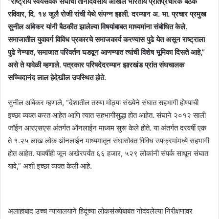
“राष्ट्रीय स्वयंसेवक संघाची तीनदिवसीय अखिल भारतीय प्रांतप्रचारक बैठक
रविवार, दि. १४ जुलै रोजी रांची येथे संपन्न झाली. दरम्यान अ. भा. प्रचार प्रमुख
सुनील आंबेकर यांनी बैठकीत झालेल्या विषयांबाबत माध्यमांना संबोधित केले.
समाजातील युवावर्ग विविध प्रकारचे समाजकार्य करण्यास पुढे येत असून राष्ट्राला
पुढे नेण्यात, समाजात परिवर्तन घडवून आणण्यात त्यांची विशेष भूमिका दिसते आहे,”
असे ते यावेळी म्हणाले. पत्रकार परिषदेदरम्यान झारखंड प्रांत संघचालक
सच्चिदानंद लाल हेदेखील उपस्थित होते.
सुनील आंबेकर म्हणाले, “देशातील तरुण मोठ्या संख्येने संघात सहभागी होण्याची
इच्छा व्यक्त करत आहेत आणि त्यात सहभागीसुद्धा होत आहेत. संघाने २०१२ साली
जॉईन आरएसएस अंतर्गत ऑनलाईन माध्यम सुरू केले होते. या अंतर्गत दरवर्षी एक
ते १.२५ लाख लोक ऑनलाईन माध्यमातून संघासोबत विविध उपक्रमांमध्ये सहभागी
होत आहेत. यावर्षीही जून अखेरपर्यंत ६६ हजार, ५२९ लोकांनी संपर्क साधून संघात
यावे,” अशी इच्छा व्यक्त केली आहे.
अलाहाबाद उच्च न्यायालयाने हिंदूंच्या लोकसंख्येबाबत नोंदवलेल्या निरीक्षणावर