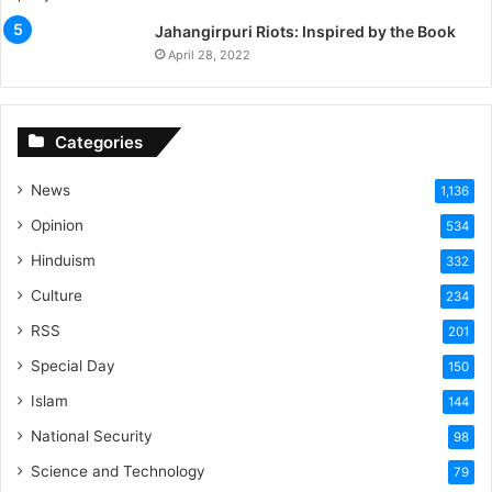
Jahangirpuri Riots: Inspired by the Book
April 28, 2022
Categories
News
1,136
Opinion
534
Hinduism
332
Culture
234
RSS
201
Special Day
150
Islam
144
National Security
98
Science and Technology
79