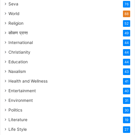
Seva
76
World
88
Religion
52
कोकण प्रान्त
49
International
44
Christianity
44
Education
44
Naxalism
43
Health and Wellness
41
Entertainment
40
Environment
31
Politics
30
Literature
19
Life Style
27