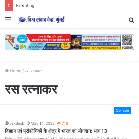
Parenting Has Its Limits….
Menu
S
fo
Home
/
रस रत्नाकर
रस रत्नाकर
Opinion
vskdesk
May 14, 2022
716
विज्ञान एवं प्रौद्योगिकी के क्षेत्र मे भारत का योगदान: भाग 13
विशेष माहिती श्रृंखला : भाग 13 (13-30) रंजक पदार्थ तथा स्याही 18 वीं सदी के अंत