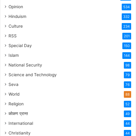
Opinion
534
Hinduism
332
Culture
234
RSS
201
Special Day
150
Islam
144
National Security
98
Science and Technology
79
Seva
76
World
88
Religion
52
कोकण प्रान्त
49
International
44
Christianity
44