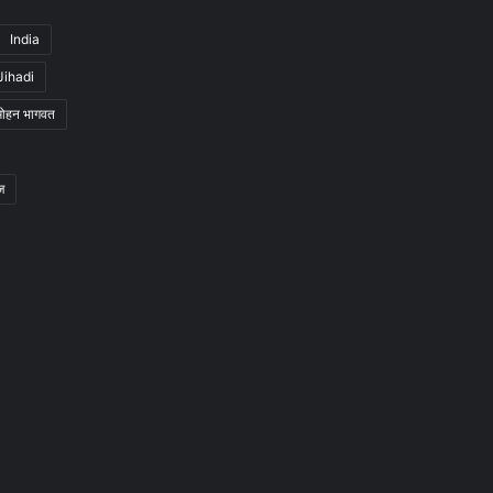
India
Jihadi
मोहन भागवत
ज