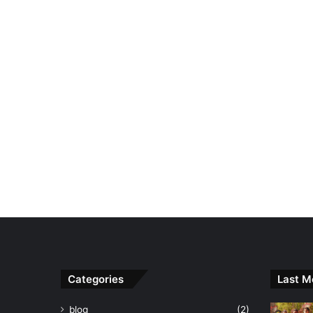
Categories
Last M
blog
(2)