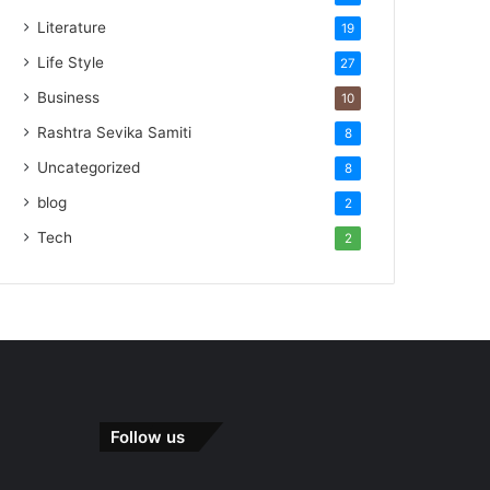
Literature
19
Life Style
27
Business
10
Rashtra Sevika Samiti
8
Uncategorized
8
blog
2
Tech
2
Follow us