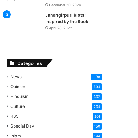
December 20, 2024
Jahangirpuri Riots:
Inspired by the Book
April 28, 2022
Categories
News
1,138
Opinion
534
Hinduism
332
Culture
234
RSS
201
Special Day
150
Islam
144