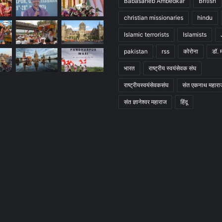
Babasaheb Ambedkar
British
christian missionaries
hindu
Islamic terrorists
Islamists
pakistan
rss
कोरोना
डॉ. 
भारत
राष्ट्रीय स्वयंसेवक संघ
राष्ट्रीयस्वयंसेवकसंघ
संत एकनाथ महारा
संत ज्ञानेश्वर महाराज
हिंदू