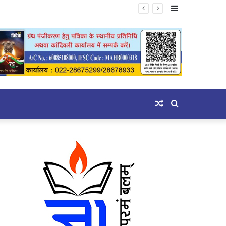
Sidebar
Random
Search
Article
for