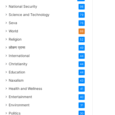
National Security
98
Science and Technology
79
Seva
76
World
88
Religion
52
कोकण प्रान्त
49
International
44
Christianity
44
Education
44
Naxalism
43
Health and Wellness
41
Entertainment
40
Environment
31
Politics
30