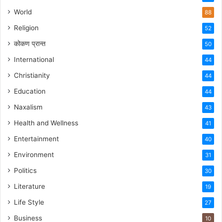
World
88
Religion
52
कोकण प्रान्त
50
International
44
Christianity
44
Education
44
Naxalism
43
Health and Wellness
41
Entertainment
40
Environment
31
Politics
30
Literature
19
Life Style
27
Business
10