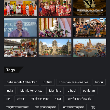
Tags
Babasaheb Ambedkar
British
christian missionaries
hindu
India
Islamic terrorists
Islamists
Jihadi
pakistan
rss
कोरोना
डॉ. मोहन भागवत
भारत
राष्ट्रीय स्वयंसेवक संघ
राष्ट्रीयस्वयंसेवकसंघ
संत एकनाथ महाराज
संत ज्ञानेश्वर महाराज
हिंदू