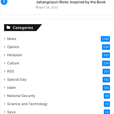
Jahangirpuri Riots: Inspired by the Book
April 28, 2022
Categories
News
1,140
Opinion
534
Hinduism
333
Culture
234
RSS
201
Special Day
150
Islam
144
National Security
98
Science and Technology
79
Seva
76