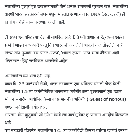
नेताजींच्या मृत्युचं गूढ उकलण्यासाठी तिनं अनेक अयशस्वी प्रयत्न केले. नेताजींच्या
अस्थी भारत सरकारनं जपानमधून भारतात आणाव्यात (व DNA टेस्ट करावी) ही
तिची मागणीही मान्य करण्यात आली नाही.
ती सध्या ‘अॉस्ट्रिया’ देशाची नागरिक आहे. तिचे पती अर्थातच ख्रिश्चन आहेत.
(त्यांचं आडनाव ‘फाफ’) परंतु तिनं भारताशी असलेली आपली नाळ तोडलेली नाही.
तिच्या तीन मुलांची नावं ‘पीटर अरुण’, ‘थॉमस कृष्णा’ आणि ‘माया कॕरिना’ अशी
‘ख्रिश्चन-हिंदू’ सरमिसळ असलेली आहेत.
अनीताजींचं वय आता 80 आहे.
काल दि. 23 जानेवारी रोजी, भारत सरकारनं एक अतिशय चांगली गोष्ट केली..
नेताजींच्या 125व्या जयंतीनिमित्त भारताच्या जर्मनीमधल्या दूतावासानं एक ‘खास
भोजन समारंभ’ आयोजित केला व ‘सन्माननीय अतिथी’
( Guest of honour)
म्हणून अनीताजींना बोलावलं.
भारतानं बोस कुटुंबाची जी उपेक्षा केली त्या पार्श्वभूमीवर हा सन्मान अगदीच किरकोळ
आहे.
पण सरकारी यंत्रणेनं नेताजींच्या 125 व्या जयंतीवेळी किमान त्यांच्या कन्येचं स्मरण