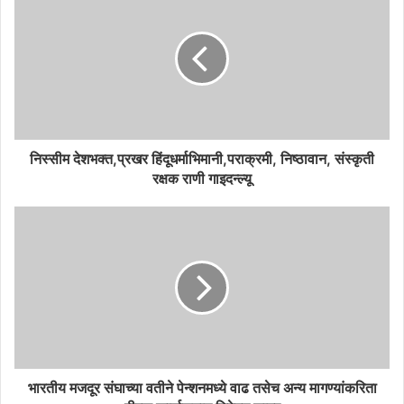
निस्सीम देशभक्त,प्रखर हिंदूधर्माभिमानी,पराक्रमी, निष्ठावान, संस्कृती
रक्षक राणी गाइदन्ल्यू
भारतीय मजदूर संघाच्या वतीने पेन्शनमध्ये वाढ तसेच अन्य मागण्यांकरिता