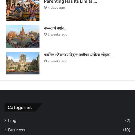
Parenting Has Its Limits….
4 days ago
कळसाचे दर्शन…
2 weeks ago
चर्चगेट स्टेशनवर विठ्ठलभक्तीचा अनोखा सोहळा…
2 weeks ago
Categories
blog
(2)
Business
(10)