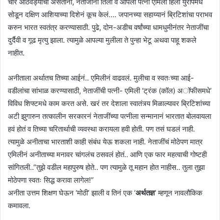
चार आठवड्यांची असताना, नेताजींनी तिला व आपली पत्नी एमिली हिला युरोपमधे
सोडून दक्षिण आशियाच्या दिशेनं कूच केलं…. जपानच्या सहाय्यानं ब्रिटिशांचा पराभव
करुन भारत स्वतंत्र करण्यासाठी. पुढे, दोन-अडीच वर्षांच्या धामधुमीनंतर नेताजींचा
दुर्दैवी व गूढ मृत्यु झाला. त्यामुळे आपल्या मुलीला ते पुन्हा भेटू अथवा पाहू शकले
नाहीत.
अनीताला अर्थातच तिच्या आईनं.. एमिलीनं वाढवलं. मुलीचा व स्वतःच्या आई-
वडीलांचा सांभाळ करण्यासाठी, नेताजींची पत्नी- एमिली ‘ट्रंक (कॉल) अॉफीसमधे’
विविध शिफ्टमधे काम करत असे. खरं तर देशाला स्वातंत्र्य मिळाल्यावर ब्रिटिशांच्या
अटी झुगारुन तत्कालीन सरकारनं नेताजींच्या पत्नीला सन्मानानं भारतात बोलवायला
हवं होतं व तिच्या चरितार्थाची व्यवस्था करायला हवी होती. पण तसं घडलं नाही.
त्यामुळे अनीताचा भारताशी काही संबंध येऊ शकला नाही. नेताजींचं मोठेपण मात्र
एमिलीनं अनीताच्या मनावर चांगलंच ठसवलं होतं.. आणि एक फार महत्वाची गोष्टही
सांगितली..”तुझे वडील महापुरुष होते.. पण त्यामुळे तू महान होत नाहीस.. तुला तुझा
मोठेपणा स्वतः सिद्ध करावा लागेल!”
अनीता उत्तम शिक्षण घेऊन ‘मोठी’ झाली व तिनं एक ‘
अर्थतज्ञ
‘ म्हणून नावलौकिक
कमावला.