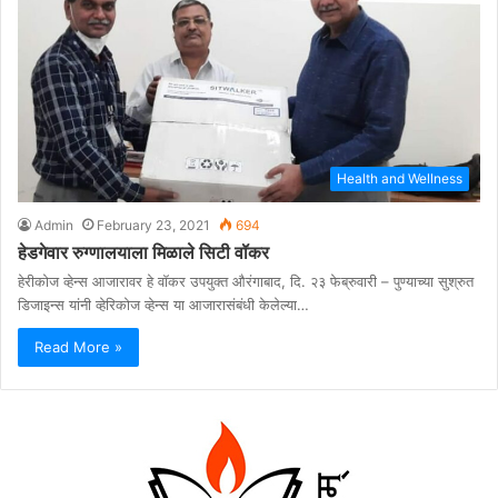
Health and Wellness
Admin
February 23, 2021
694
हेडगेवार रुग्णालयाला मिळाले सिटी वॉकर
हेरीकोज व्हेन्स आजारावर हे वॉकर उपयुक्त औरंगाबाद, दि. २३ फेब्रुवारी – पुण्याच्या सुश्रुत
डिजाइन्स यांनी व्हेरिकोज व्हेन्स या आजारासंबंधी केलेल्या…
Read More »