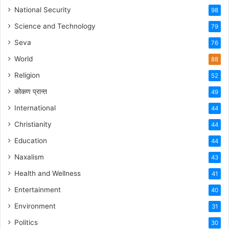
National Security
98
Science and Technology
79
Seva
76
World
88
Religion
52
कोकण प्रान्त
49
International
44
Christianity
44
Education
44
Naxalism
43
Health and Wellness
41
Entertainment
40
Environment
31
Politics
30