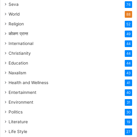
Seva
76
World
88
Religion
52
कोकण प्रान्त
49
International
44
Christianity
44
Education
44
Naxalism
43
Health and Wellness
41
Entertainment
40
Environment
31
Politics
30
Literature
19
Life Style
27