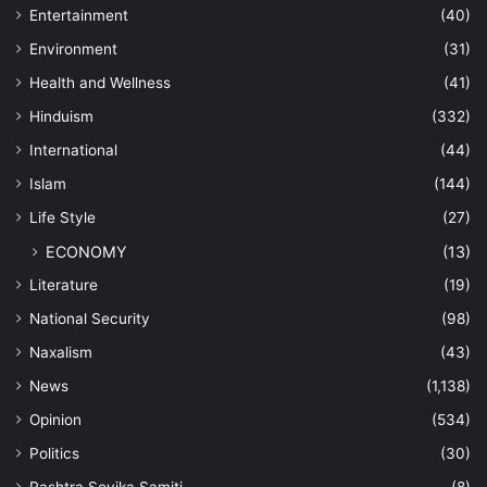
Entertainment
(40)
Environment
(31)
Health and Wellness
(41)
Hinduism
(332)
International
(44)
Islam
(144)
Life Style
(27)
ECONOMY
(13)
Literature
(19)
National Security
(98)
Naxalism
(43)
News
(1,138)
Opinion
(534)
Politics
(30)
Rashtra Sevika Samiti
(8)