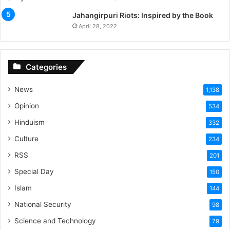
Jahangirpuri Riots: Inspired by the Book
April 28, 2022
Categories
News
1,138
Opinion
534
Hinduism
332
Culture
234
RSS
201
Special Day
150
Islam
144
National Security
98
Science and Technology
79