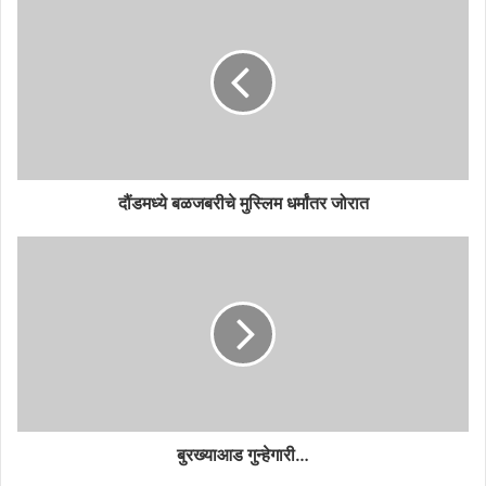
दौंडमध्ये बळजबरीचे मुस्लिम धर्मांतर जोरात
बुरख्याआड गुन्हेगारी…