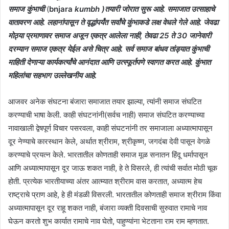
समाज कुंभाची
(
bnjara
kumbh )तयारी जोरात सुरू आहे. समाजात उत्साहाचे
वातावरण आहे. लहानांपासून ते वृद्धांपर्यंत सर्वांचे कुंभाकडे लक्ष वेधले गेले आहे. जेवढा
मोठ्या प्रमाणावर समाज अजून एकत्र आलेला नाही, तेवढा 25 ते 30 जानेवारी
दरम्यान समाज एकत्र येईल असे चित्र आहे. सर्व समाज बांधव तांड्यात कुंभाची
माहिती देणाऱ्या कार्यकर्त्यांचे आनंदात आणि उत्स्फूर्तपणे स्वागत करत आहे. कुंभात
महिलांचा सहभाग उल्लेखनीय आहे.
आजवर अनेक संघटना बंजारा समाजात तयार झाल्या, त्यांनी समाज संघटित
करण्याची भाषा केली. काही संघटनांनी(सर्वच नाही) समाज संघटित करण्याच्या
नावाखाली द्वेषपूर्ण विचार पसरवला, काही संघटनांनी तर समाजाला अध्यात्मापासून
दूर नेण्याचे कारस्थान केले, अर्थात श्रीराम, श्रीकृष्ण, जगदंबा देवी पासून वेगळे
करण्याचे प्रयत्न केले. भारतातील कोणताही समाज मूळ सनातन हिंदू धर्मापासून
आणि अध्यात्मापासून दूर जाऊ शकत नाही, हे ते विसरले, ही त्यांची सर्वात मोठी चूक
होती. प्रत्येक भारतीयाच्या अंतर आत्म्यात श्रीराम वास करतात, अध्यात्म हेच
राष्ट्राचे प्राण आहे, हे ही मंडळी विसरली. भारतातील कोणताही समाज श्रीराम किंवा
अध्यात्मापासून दूर राहू शकत नाही, बंजारा व्यक्ती दिवसाची सुरुवात रामाचे नाव
घेऊन करतो शुभ कार्यात रामाचे नाव घेतो, पाहुण्यांना भेटताना राम राम म्हणतात.