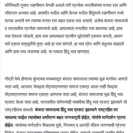
परिस्थिती नुसार राहणीमान वेगळी असले तरी प्रत्येक भारतीयांच्या मनात राम आणि
जीवनात अध्यात आहे. काश्मीर मधील आणि केरळ मधील हिंदूंमध्ये राहणीमान मध्ये
फरक असतो पण त्याच्या मनात राम बद्दल एकच भाव असतो. असेच बंजारा समाजाचे
व भारतातील प्रत्येक समाजाचे आहे. आपल्याला मनातील भाव बघायचा आहे, हाच
भाव देशाला जोडतो, हाच भाव आपल्याला प्राचीन पूर्वजांशी एकरूप करतो, आपण
सर्व एकाच मातृभूमीचे पुत्र आहे हा भाव सांगतो. हा भाव प्रेम आणि बंधुभाव वाढवतो
आणि हाच भाव जपायचा आहे. या भावला हिंदू भाव म्हणतात.
गोद्री येथे होणाऱ्या कुंभाच्या माध्यमातून बंजारा समाजाला त्याच्या मूळ मार्गावर आणले
जात आहे, आजवर जेवढ्या मोठ्याप्रमाणात समाज एकत्र आला नाही तेवढ्या
मोठ्याप्रमाणात समाज एकत्र आणल्या जात आहे, बंजारा समाजाचा मूळ हिंदू भाव
प्रकट केला जात आहे. भारतातील कोणत्याही व्यक्तीचा हिंदू भाव प्रकट झाल्याने तो
राष्ट्रहितच साधतो.
बंजारा समाजाचा हिंदू भाव प्रकट झाल्याने राष्ट्रहित तर
साधल्या जाईल त्यासोबत धर्मांतरण बद्दल जनजागृती होईल, संतांचे मार्गदर्शन प्राप्त
होईल.
संतांच्या मार्गदर्शन मिळाल्या मुळे, निरामय व आनंदी जीवन जगण्याची प्रेरणा
मिळेल. बंजारा समाजाच्या इतिहासाचा जागर होईल, त्यामुळे स्वत्वाची जाणीव होईल.