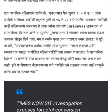
स्वीकारण्यास भाग पाडण्यात आल्याचेही समोर आले आहे.
एका स्थानिक रहिवाशाने सांगितले, “एका वर्षात येथे सुमारे १०० ते २०० लोक
धर्मांतरित होतात. त्यापैकी बहुतांश मुली या १६ ते २० वयोगटातील असतात. त्यापैकी
काही कॉलेजमध्ये असताना हे लोक त्यांचा ब्रेनवॉश(
brainwash
)करतात. ते
लग्नाविषयी बोलतात आणि या मुलींनी मुलांना जन्म दिल्यानंतर त्यांना तलाक देऊन
वाऱ्यावर सोडून दिले जाते. मग ते धर्मांध पुन्हा लग्न करायला तयार होतात.” ते पुढे
म्हणाले, “जबरदस्तीच्या धर्मांतरामागील लोक मुलींना मारहाण करतात आणि
धमकावतात म्हणून या पीडित महिला प्रतिक्रिया द्यायला घाबरतात. ते सार्वजनिक
ठिकाणी या तरुणींची छेड काढतात पण त्यांच्याविरुद्ध कोणी तक्रारही करू शकत
नाही. इथे या विषयावर बोलणाऱ्याच्या मागे कोणीही उभे राहायला तयार नाही त्यामुळे
कोणी आवाज उठवत नाही.”
TIMES NOW SIT investigation
exposes forceful conversion