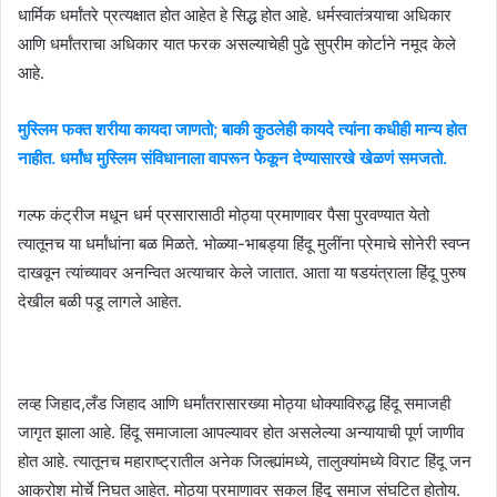
धार्मिक धर्मांतरे प्रत्यक्षात होत आहेत हे सिद्ध होत आहे. धर्मस्वातंत्र्याचा अधिकार
आणि धर्मांतराचा अधिकार यात फरक असल्याचेही पुढे सुप्रीम कोर्टाने नमूद केले
आहे.
मुस्लिम फक्त शरीया कायदा जाणतो; बाकी कुठलेही कायदे त्यांना कधीही मान्य होत
नाहीत. धर्मांध मुस्लिम संविधानाला वापरून फेकून देण्यासारखे खेळणं समजतो.
गल्फ कंट्रीज मधून धर्म प्रसारासाठी मोठ्या प्रमाणावर पैसा पुरवण्यात येतो
त्यातूनच या धर्मांधांना बळ मिळते. भोळ्या-भाबड्या हिंदू मुलींना प्रेमाचे सोनेरी स्वप्न
दाखवून त्यांच्यावर अनन्वित अत्याचार केले जातात. आता या षडयंत्राला हिंदू पुरुष
देखील बळी पडू लागले आहेत.
लव्ह जिहाद,लँड जिहाद आणि धर्मांतरासारख्या मोठ्या धोक्याविरुद्ध हिंदू समाजही
जागृत झाला आहे. हिंदू समाजाला आपल्यावर होत असलेल्या अन्यायाची पूर्ण जाणीव
होत आहे. त्यातूनच महाराष्ट्रातील अनेक जिल्ह्यांमध्ये, तालुक्यांमध्ये विराट हिंदू जन
आक्रोश मोर्चे निघत आहेत. मोठ्या प्रमाणावर सकल हिंदू समाज संघटित होतोय.