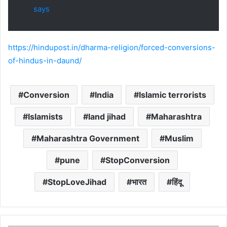
says
https://hindupost.in/dharma-religion/forced-conversions-
of-hindus-in-daund/
Conversion
India
Islamic terrorists
Islamists
land jihad
Maharashtra
Maharashtra Government
Muslim
pune
StopConversion
StopLoveJihad
भारत
हिंदू