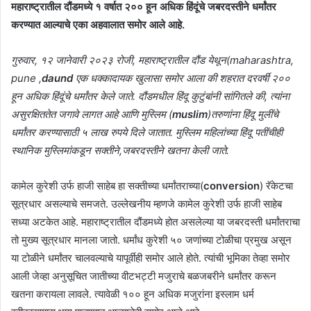
महाराष्ट्रातील दौंडमध्ये १ वर्षात २०० हून अधिक हिंदूंचे जबरदस्तीने धर्मांतर
करण्यात आल्याचे एका अहवालात समोर आले आहे.
गुरुवार, १२ जानेवारी २०२३ रोजी, महाराष्ट्रातील दौंड येथून(maharashtra,
pune ,
daund
एक धक्कादायक खुलासा समोर आला की शहरात दरवर्षी २००
हून अधिक हिंदूंचे धर्मांतर केले जाते. दौंडमधील हिंदू कुटुंबांनी सांगितले की, त्यांना
असुरक्षिततेत जगावे लागत आहे आणि मुस्लिम (
muslim
)तरुणांना हिंदू मुलींचे
धर्मांतर करण्यासाठी ५ लाख रुपये दिले जातात. मुस्लिम महिलांच्या हिंदू पतींचीही
स्थानिक मुस्लिमांकडून सक्तीने,जबरदस्तीने खतना केली जाते.
कामेल कुरेशी उर्फ हाजी साहेब हा सक्तीच्या धर्मांतराच्या(
conversion
) रॅकेटचा
सूत्रधार असल्याचे समजते. उल्लेखनीय म्हणजे कामेल कुरेशी उर्फ हाजी साहेब
सध्या अटकेत आहे. महाराष्ट्रातील दौंडमध्ये होत असलेल्या या जबरदस्ती धर्मांतराचा
तो मुख्य सूत्रधार मानला जातो. धर्मांध कुरेशी ५० जणांच्या टोळीचा प्रमुख असून
या टोळीने धर्मांतर चालवल्याचे यापूर्वीही समोर आले होते. त्यांची भूमिका तेव्हा समोर
आली जेव्हा अनुसूचित जातीच्या वीटभट्टी मजुराचे बळजबरीने धर्मांतर करून
खतना करायला लावले. त्यावेळी १०० हून अधिक मजुरांना इस्लाम धर्म