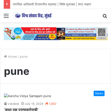
युवा आंदोलनों की दिशा और वैचारिक परिप्रेक्ष्य
Menu
S
fo
Home
/
pune
pune
News
vskdesk
July 16, 2024
1,850
‘कथा एक प्रत्यावर्तनाची’