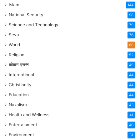
Islam
144
National Security
98
Science and Technology
79
Seva
76
World
88
Religion
52
कोकण प्रान्त
49
International
44
Christianity
44
Education
44
Naxalism
43
Health and Wellness
41
Entertainment
40
Environment
31