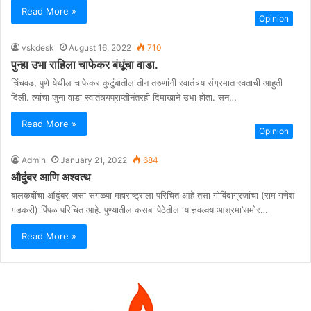
Read More »
Opinion
vskdesk
August 16, 2022
710
पुन्हा उभा राहिला चाफेकर बंधूंचा वाडा.
चिंचवड, पुणे येथील चाफेकर कुटुंबातील तीन तरुणांनी स्वातंत्र्य संग्रमात स्वताची आहुती
दिली. त्यांचा जुना वाडा स्वातंत्र्यप्राप्तीनंतरही दिमाखाने उभा होता. सन…
Read More »
Opinion
Admin
January 21, 2022
684
औदुंबर आणि अश्वत्थ
बालकवींचा औंदुंबर जसा सगळ्या महाराष्ट्राला परिचित आहे तसा गोविंदाग्रजांचा (राम गणेश
गडकरी) पिंपळ परिचित आहे. पुण्यातील कसबा पेठेतील ‘याज्ञवल्क्य आश्रमा’समोर…
Read More »