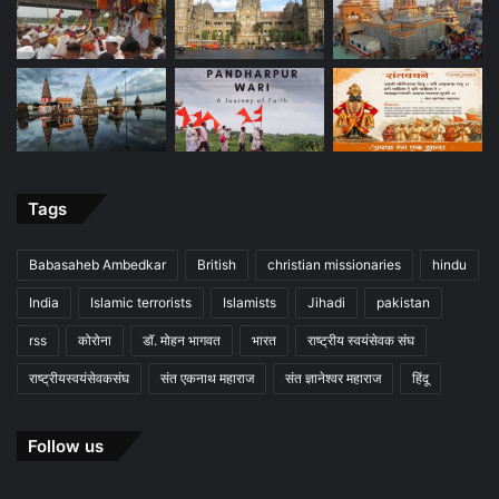
Tags
Babasaheb Ambedkar
British
christian missionaries
hindu
India
Islamic terrorists
Islamists
Jihadi
pakistan
rss
कोरोना
डॉ. मोहन भागवत
भारत
राष्ट्रीय स्वयंसेवक संघ
राष्ट्रीयस्वयंसेवकसंघ
संत एकनाथ महाराज
संत ज्ञानेश्वर महाराज
हिंदू
Follow us