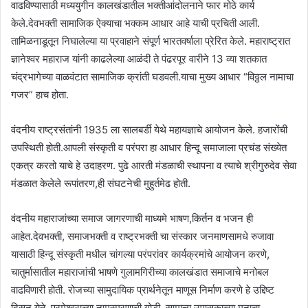
वाढविण्यासाठी मध्ययुगीन कालखंडातील भक्तीआंदोलनाने फार मोठे कार्य
केले.देवभक्ती सामाजिक ऐक्याचा भक्कम आधार आहे याची प्रचिती आली.
तामिळनाडूतून निघालेल्या या प्रवाहाने संपूर्ण भारतवर्षाला प्रेरित केले. महाराष्ट्रात
ज्ञानेश्वर महाराज यांनी काढलेल्या आळंदी ते पंढरपूर वारीने 13 व्या शतकात
चंद्रभागेच्या वाळवंटात सामाजिक क्रांती घडवली.याचा मुख्य आधार “विठ्ठल नामाचा
गजर” हाच होता.
वंदनीय राष्ट्रसंतांनी 1935 ला सालबर्डी येथे महायज्ञाचे आयोजन केले. हजारोंची
उपस्थिती होती.आपली संस्कृती व परंपरा हा आधार हिन्दू समाजाला प्रचंड संख्येत
एकत्र करतो याचे हे उदाहरण. पुढे आरती मंडळाची स्थापना व त्याचे श्रीगुरुदेव सेवा
मंडळात केलेले रूपांतरण,ही संघटनेची मुहुर्तमेढ होती.
वंदनीय महाराजांच्या समाज जागरणाची माध्यमे भाषण,किर्तन व भजन ही
आहेत.देवभक्ती, समाजभक्ती व राष्ट्रभक्ती चा संस्कार जनमाणसामधे रुजावा
यासाठी हिन्दू संस्कृती मधील चांगल्या परंपरांवर कार्यक्रमांचे आयोजन करणे,
चातुर्मासातील महाराजांची भाषणे गुलामगिरीच्या कालखंडात समाजाचे मनोबल
वाढविणारी होती. रोजच्या सामुदायिक प्रार्थनेतून माणूस निर्माण करणे हे उद्दिष्ट
दिसून येते. परमेश्वराच्या नामस्मरणाची गोडी, सामान्य उपासकाच्या मनाचा