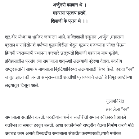
अर्जुनसे बलवान थे ।
महाराणा प्रताप इसमें,
शिवाजी के प्राण थे ।।
शूर,वीर योध्दा या भूमीवर जन्माला आले. शक्तिशाली हनुमान ,अर्जुन ,महाराणा
प्रताप व साडेतीनशे वर्षाच्या गुलामगिरीला भेदून मूठभर मावळ्यांना सोबत घेऊन
हिन्दवी स्वराज्याची स्थापना करणारे छत्रपती शिवाजी महाराज याच भूमीचे.
इतिहासातील प्रसंग त्या समाजाला शत्रूशी लढण्याची प्रेरणा देतात. वंदनीय
राष्ट्रसंतांनी सामान्य माणसाला ब्रिटिशांविरुध्द लढण्यासाठी सिध्द केले. एकदा “स्व”
जागृत झाला की जनता साम्राज्यवादी शक्तीशी प्राणपणाने लढते हे चिमूर,आष्टीच्या
लढ्यातून दिसून आले.
गुलामगिरीत
हरवलेला “स्व”
समाजाला सत्वहिन करतो. परकीयांचा धर्म व चालीरीती समाज स्वीकारतो.आपले
गतवैभव हा समाज हरवून बसतो. अशा स्वकीयांमधे राष्ट्रीय चेतना निर्माण करणे मोठे
अवघड काम असते.विस्कळीत समाजाला संघटीत करण्यासाठी,त्याचे मनोबल