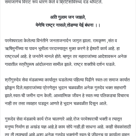
समाजानेच विराट रूप धारण केले व ब्रिटिशांविरुध्द दंड थोपटले.
अति गुलाम जन जाहले,
येणेचि राष्ट्र नासले,तोडण्या येई बंधना ।।
परमेश्वराला केलेल्या विनंतीने जनताजनार्दन जागृत झाला. रामकृष्ण ,संत व
ऋषिमुनींच्या या पावन भूमीला परदास्यातून मुक्त करणे हे ईश्वरी कार्य आहे. हा
राष्ट्रधर्म आहे. हे जनतेने मानले होते. म्हणून तर महाराजांच्या आदेशावरून अनेक
गावातील स्त्रीपुरूष आंदोलनात सामील झाले. राष्ट्र शक्तीचे दर्शन घडले.
श्रीगुरुदेव सेवा मंडळाच्या कार्यातून घडलेल्या पहिल्या पिढीने स्वतःला समाज कार्यात
झोकून दिले.महाराजांच्या प्रेरणेतून भूदान चळवळीत अनेक गुरुदेव भक्त सहभागी
झाले.स्वतःची जमीन दान केली. आध्यात्मिक जीवन हे स्वतःच्या पलिकडचा विचारच
नाही तर तसा व्यवहार घडवून आणते हे भूदान चळवळीत दिसून आले.
गुरूदेव सेवा मंडळाचे कार्य रोज चालणारे आहे.रोज परमेश्वराची भक्ती व त्यातून
मनुष्य निर्माण हा अखंड यज्ञ आहे.हे काम सोपे नाही.ही साधना आहे. काही सेवकांसाठी
तर ती तपश्चर्या आहे.अशा अनेक गुरुदेव भक्तांनी स्वतःचे जीवनच या कार्याला वाहून