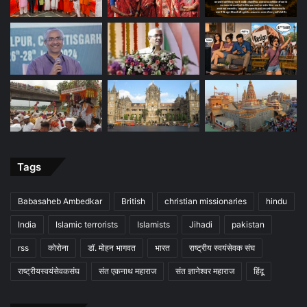
Tags
Babasaheb Ambedkar
British
christian missionaries
hindu
India
Islamic terrorists
Islamists
Jihadi
pakistan
rss
कोरोना
डॉ. मोहन भागवत
भारत
राष्ट्रीय स्वयंसेवक संघ
राष्ट्रीयस्वयंसेवकसंघ
संत एकनाथ महाराज
संत ज्ञानेश्वर महाराज
हिंदू