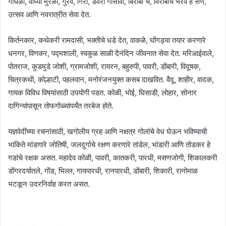
गोंधळी, वाघ्या मुरळी, गुरव, गिरी, डवरी गोसावी, बिरोबा चे, विरोबाचे भैरव हे सण,
उत्सव आणि नवरात्रीत सेवा देत.
किर्तनकार, कथेकरी रामदासी, भक्तीचे धडे देत, वाकळे, घोंगड्या तयार करणारे
धनगर, विणकर, पद्मशाली, स्वकुळ साळी दैनंदिन जीवनात सेवा देत. मरिआईवाले,
पोतराज, कुडमुडे जोशी, ग्रामजोशी, रायरन, बहुरुपी, पावरी, डोंबारी, विदूषक,
चित्रकथी, कोल्हाटी, पहलवान, मनोरंजनयुक्त कसब दाखवित. वैदू, शाहीर, वादक,
गायक विविध विषयांसाठी उपयोगी पडत. कोळी, भोई, घिसाडी, लोहार, सोनार
दागिन्यांपासून तोफगोळ्यांपर्यंत तरबेज होते.
यज्ञवेदींच्या रचनांसाठी, खगोलीय ग्रह आणि नक्षत्र गोलांचे वेध घेऊन भविष्याची
भाकिते मांडणारे जोतिषी, जलदुर्गाचे रक्षण करणारे तांडेल, भांडारी आणि तोडकर हे
गडांचे रक्षक असत. महादेव कोळी, पावरी, कातकरी, पारधी, मसणजोगी, शिकालकरी
डोंगरदर्यातले, गोंड, भिल्ल, गायपारधी, रानपारधी, डोंबारी, शिकारी, रानोमाळ
भटकून उदरनिर्वाह करत असत.