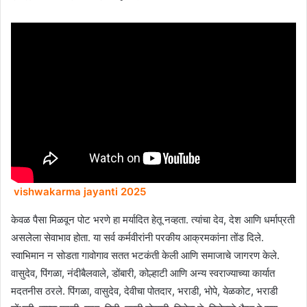
vishwakarma jayanti 2025
केवळ पैसा मिळवून पोट भरणे हा मर्यादित हेतू नव्हता. त्यांचा देव, देश आणि धर्माप्रती
असलेला सेवाभाव होता. या सर्व कर्मवीरांनी परकीय आक्रमकांना तोंड दिले.
स्वाभिमान न सोडता गावोगाव सतत भटकंती केली आणि समाजाचे जागरण केले.
वासुदेव, पिंगळा, नंदीबैलवाले, डोंबारी, कोल्हाटी आणि अन्य स्वराज्याच्या कार्यात
मदतनीस ठरले. पिंगळा, वासुदेव, देवीचा पोतदार, भराडी, भोपे, येळकोट, भराडी