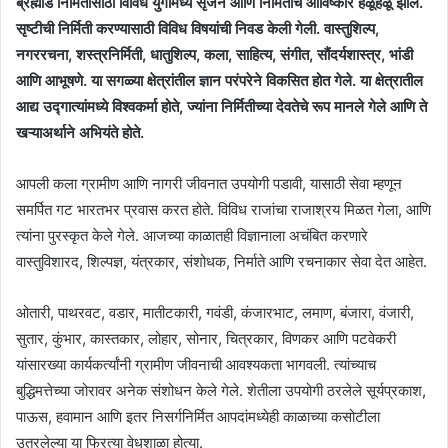
ब्रह्मांड निर्मितीसाठी विविध युगामध्ये सृजन आणि निर्मितीचे आविष्कार हळूहळू झाले.
सृष्टीची निर्मिती करण्यासाठी विविध विषयांची निवड केली गेली. वास्तुशिल्प,
नगररचना, शस्त्रनिर्मिती, धातुशिल्प, कला, साहित्य, संगीत, सौंदर्यशास्त्र, भांडी
आणि आभूषणे. या सगळ्या क्षेत्रांतील ज्ञान परंपरेने विकसित होत गेले. या क्षेत्रातील
आद्य उद्गात्यांमध्ये विश्वकर्मा होते, ज्यांना निर्मितीच्या देवतेचे रूप मानले गेले आणि ते
खऱ्याअर्थाने अभियंते होते.
आपली कला ग्रामीण आणि नागरी जीवनात उपयोगी पडावी, यासाठी सेवा म्हणून
समर्पित गट भारतभर प्रवास करत होते. विविध राजांचा राजाश्रय मिळत गेला, आणि
त्यांना पुरस्कृत केले गेले. आजच्या काळातही विज्ञानाला अचंबित करणारे
वास्तुविशारद, शिल्पज्ञ, यंत्रकार, संशोधक, निर्माते आणि रचनाकार सेवा देत आहेत.
ओतारी, पाथरवट, वडार, मातीटकारी, गवंडी, कंजारभाट, लमाण, बंजारा, वंजारी,
सुतार, कुंभार, कास्तकार, लोहार, सोनार, चित्रकार, विणकर आणि पटवेकरी
यांसारख्या कार्यकर्त्यांनी ग्रामीण जीवनाची आवश्यकता भागवली. त्यांच्याच
बुद्धिमत्तेच्या जोरावर अनेक संशोधन केले गेले. शेतीला उपयोगी ठरलेले सूर्यप्रकाश,
पाऊस, हवामान आणि इतर निसर्गनिर्मित आपदांमध्येही काळाच्या कसोटीला
उतरलेल्या या फिरत्या वेधशाळा होत्या.