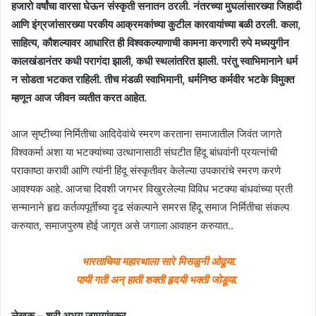
हजारो वर्षांचा वारसा घेऊन संस्कृती सनातन ठरली. नंतरच्या मुघलांसारख्या जिहादी
आणि इंग्रजांसारख्या परकीय आक्रमकांच्या कुटील कारवायांच्या बळी ठरली. कला,
साहित्य, कौशल्यावर आधारित ही विश्वकल्याणाची कामना करणारी रुपे मध्ययुगीन
कालखंडानंतर कधी परागंदा झाली, कधी स्थलांतरित झाली. परंतु स्वाभिमानाने धर्म
न सोडता भटकत राहिली. तीच मंडळी स्वाभिमानी, धर्मनिष्ठ कर्मवीर भटके विमुक्त
म्हणून आज जीवन व्यतीत करत आहेत.
आज सृष्टीच्या निर्मितीचा आदिदेवांचे स्मरण करताना समाजातील जिवंत जागते
विश्वकर्मा अशा या भटक्यांच्या उत्थानासाठी संघटीत हिंदू बांधवांनी प्रयत्नांची
पराकाष्ठा करावी आणि त्यांनी हिंदू संस्कृतीवर केलेल्या उपकारांचे स्मरण करणे
आवश्यक आहे. आजचा दिवशी जगभर विखुरलेल्या विविध भटक्या बांधवांच्या प्रती
सन्मानाने हृद्य कर्तव्यपूर्तीच्या दृढ संकल्पाने समरस हिंदू समाज निर्मितीचा संकल्प
करुयात, समाजपुरुष होई जागृत असे जगाला आवाहन करुयात..
भारताचिया महारथाला सारे मिसळुनी ओढूया.
पायी गती अन् हाती शक्ती हृदयी भक्ती जोडूया.
लेखक – श्री अभय जामगांवकर.