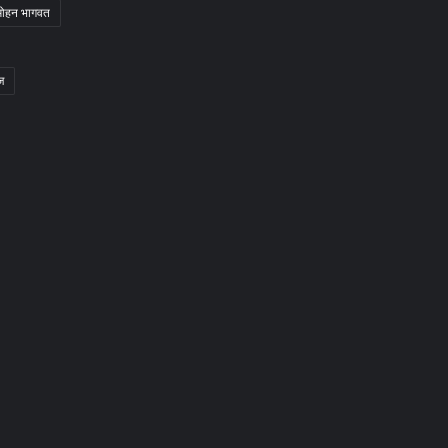
मोहन भागवत
ज