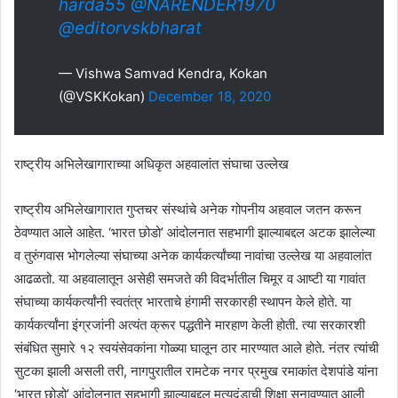
harda55
@NARENDER1970
@editorvskbharat
— Vishwa Samvad Kendra, Kokan
(@VSKKokan)
December 18, 2020
राष्ट्रीय अभिलेखागाराच्या अधिकृत अहवालांत संघाचा उल्लेख
राष्ट्रीय अभिलेखागारात गुप्तचर संस्थांचे अनेक गोपनीय अहवाल जतन करून
ठेवण्यात आले आहेत. ‘भारत छोडो’ आंदोलनात सहभागी झाल्याबद्दल अटक झालेल्या
व तुरुंगवास भोगलेल्या संघाच्या अनेक कार्यकर्त्यांच्या नावांचा उल्लेख या अहवालांत
आढळतो. या अहवालातून असेही समजते की विदर्भातील चिमूर व आष्टी या गावांत
संघाच्या कार्यकर्त्यांनी स्वतंत्र भारताचे हंगामी सरकारही स्थापन केले होते. या
कार्यकर्त्यांना इंग्रजांनी अत्यंत क्रूर पद्धतीने मारहाण केली होती. त्या सरकारशी
संबंधित सुमारे १२ स्वयंसेवकांना गोळ्या घालून ठार मारण्यात आले होते. नंतर त्यांची
सुटका झाली असली तरी, नागपुरातील रामटेक नगर प्रमुख रमाकांत देशपांडे यांना
‘भारत छोडो’ आंदोलनात सहभागी झाल्याबद्दल मृत्यूदंडाची शिक्षा सुनावण्यात आली