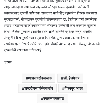
‘भारत छोडो’ आंदोलन दिशाहीन झाल्यानंतर सुभाषचंद्र बोस यांनी ब्रिटिश
साम्राज्यवादाला जपानच्या साहाय्याने जोरदार धडक देण्याची तयारी केली.
श्यामाप्रसाद मुखर्जी आणि स्वा. सावरकर यांनी हिंदू महासभेचा विस्तार करण्यास
सुरुवात केली. गोळवलकर गुरुजींनी संघसंस्थापक डॉ. हेडगेवार यांनी ठरवलेल्या,
अखंड भारताच्या संपूर्ण स्वातंत्र्याच्या ध्येयाच्या पूर्ततेसाठी काम करण्यास सुरुवात
केली. नैतिक मुल्यांवर आधारित वर्तन आणि शांततेचे प्रतीक म्हणून भारतीय
संस्कृतीने विश्वगुरूचे स्थान प्राप्त केले होते. पुन्हा एकदा आपल्या देशाला
परमवैभवाप्रत नेण्याचे त्यांचे स्वप्न होते. संघाही देशाला हे स्थान मिळवून देण्यासाठी
प्रयत्नांची पराकाष्ठा करीत आहे.
क्रमशः
आद्यसरसंघचालक
डॉ. हेडगेवार
राष्ट्रीयस्वयंसेवकसंघ
विश्वगुरु भारत
स्वातंत्र्यचळवळ