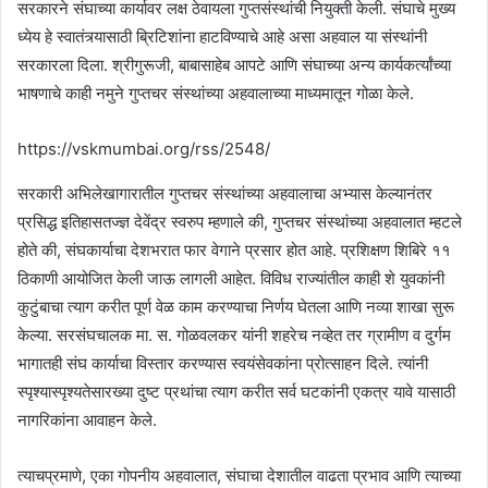
सरकारने संघाच्या कार्यावर लक्ष ठेवायला गुप्तसंस्थांची नियुक्ती केली. संघाचे मुख्य
ध्येय हे स्वातंत्र्यासाठी ब्रिटिशांना हाटविण्याचे आहे असा अहवाल या संस्थांनी
सरकारला दिला. श्रीगुरूजी, बाबासाहेब आपटे आणि संघाच्या अन्य कार्यकर्त्यांच्या
भाषणाचे काही नमुने गुप्तचर संस्थांच्या अहवालाच्या माध्यमातून गोळा केले.
https://vskmumbai.org/rss/2548/
सरकारी अभिलेखागारातील गुप्तचर संस्थांच्या अहवालाचा अभ्यास केल्यानंतर
प्रसिद्ध इतिहासतज्ज्ञ देवेंद्र स्वरुप म्हणाले की, गुप्तचर संस्थांच्या अहवालात म्हटले
होते की, संघकार्याचा देशभरात फार वेगाने प्रसार होत आहे. प्रशिक्षण शिबिरे ११
ठिकाणी आयोजित केली जाऊ लागली आहेत. विविध राज्यांतील काही शे युवकांनी
कुटुंबाचा त्याग करीत पूर्ण वेळ काम करण्याचा निर्णय घेतला आणि नव्या शाखा सुरू
केल्या. सरसंघचालक मा. स. गोळवलकर यांनी शहरेच नव्हेत तर ग्रामीण व दुर्गम
भागातही संघ कार्याचा विस्तार करण्यास स्वयंसेवकांना प्रोत्साहन दिले. त्यांनी
स्पृश्यास्पृश्यतेसारख्या दुष्ट प्रथांचा त्याग करीत सर्व घटकांनी एकत्र यावे यासाठी
नागरिकांना आवाहन केले.
त्याचप्रमाणे, एका गोपनीय अहवालात, संघाचा देशातील वाढता प्रभाव आणि त्याच्या