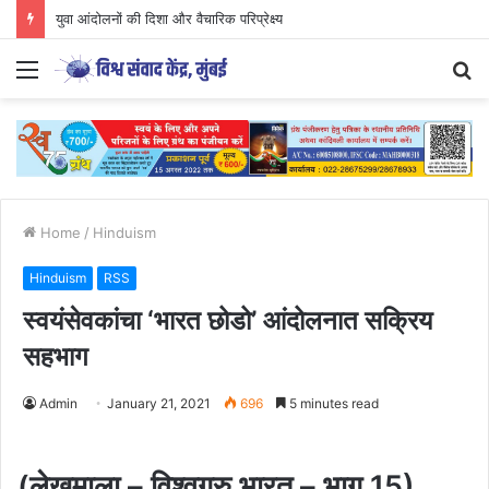
CJP आंदोलन का अध्ययन युवाओं के लिए आवश्यक..
Menu
S
fo
Home
/
Hinduism
Hinduism
RSS
स्वयंसेवकांचा ‘भारत छोडो’ आंदोलनात सक्रिय
सहभाग
Admin
January 21, 2021
696
5 minutes read
(लेखमाला – विश्वगुरु भारत – भाग 15)