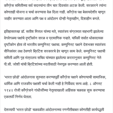
काँग्रेस समितीच्या सर्व सदस्यांना तीन चार दिवसांत अटक केली. सरकारने त्यांना
कोणताही योजना व चर्चा करण्यास वेळ दिला नाही. काँग्रेस पक्ष बेकायदेशीर म्हणून
जाहीर करण्यात आला आणि पक्ष व आंदोलन दोन्ही नेतृत्वहीन, दिशाहीन बनले.
इतिहासतज्ज्ञ डॉ. सतीश मित्तल यांच्या मते, स्वातंत्र्य संग्रामात सहभागी झालेल्या
वेगवेगळ्या पक्षांचे दृष्टीकोन सरळ व प्रामाणिक नव्हते. यांपैकी सर्वात धोकादायक
दृष्टीकोन होता तो भारतीय कम्युनिस्ट पक्षाचा. कम्युनिस्ट पक्षाने देशभक्त स्वातंत्र्य
सैनिकांवर लक्ष ठेवणारे ब्रिटिश सरकारचे हेर म्हणून काम केले. कम्युनिस्ट पक्षाची
समिती आणि गृह मंत्रालय सचिव यांच्यात झालेल्या करारानुसार कम्युनिस्ट नेते
पी.सी. जोशी यांची ब्रिटिशांच्या मदतीसाठी नेमणूक करण्यात आली होती.
‘भारत छोडो’ आंदोलनास सुरुवात करण्यापूर्वी काँग्रेस पक्षाने कोणत्याची सामाजिक,
धार्मिक आणि राजकीय पक्षाशी चर्चा केली नाही हे निर्विवाद सत्य आहे. ८ ऑगस्ट
१९४२ रोजी काँग्रेसने गांधीजींच्या नेतृत्वाखाली अहिंसक चळवळ सुरू करण्याचा
एकतर्फी निर्णय घेतला.
देशव्यापी ‘भारत छोडो’ चळवळीत आंदोलनाच्या रणनीतीबाबत कोणतीही कार्यपद्धती