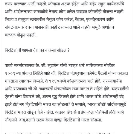
तयार करण्यात आली नव्हती. कोणाला अटक होईल आणि बाहेर राहून कार्यकर्त्यांचे
आणि आंदोलनाच्या साखळीचे नेतृत्व कोण करेल याबाबत कोणतीही योजना नव्हती.
जिल्हा व तालुका स्तरावरील नेतृत्व कोण करेल, बैठका, एकत्रिकरण आणि
संघटनात्मक रचना याबाबतही काही ठरवण्यात आले नव्हते. यामुळे अर्थातच
चळवळ मोडून पडली.
ब्रिटिशांनी आपला देश का व कसा सोडला?
पाचवे सरसंघचालक के. सी. सुदर्शन यांनी ‘राष्ट्र धर्म’ मासिकाच्या नोव्हेंबर
२००९च्या अंकात लिहिले आहे की, ब्रिटिश पंतप्रधान क्लेमेंट ऍटली यांच्या काळात
भारताला स्वातंत्र्य मिळाले. ते १९६५मध्ये कोलकात्यात आले होते. सरन्यायाधीश
आणि राज्यपाल सी.डी. चक्रवर्ती यांच्यासोबत राजभवनात ते राहिले होते. चक्रवर्तींनी
ऍटली यांना विचारले की, आपण युद्ध जिंकले होते आणि भारत छोडे आंदोलनही बंद
झाले होते मग ब्रिटिशांनी भारत का सोडला? ते म्हणाले, ‘भारत छोडो’ आंदोलनामुळे
ब्रिटिश भारत सोडून गेले नाहीत. आझाद हिंद सेना इंफाळला पोहोचली होती आणि
नौदलाने-वायू दलाने उठाव केला म्हणून ब्रिटिशांनी भारत सोडला.