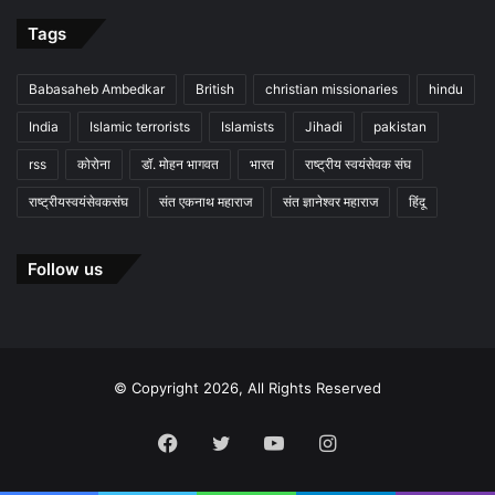
Tags
Babasaheb Ambedkar
British
christian missionaries
hindu
India
Islamic terrorists
Islamists
Jihadi
pakistan
rss
कोरोना
डॉ. मोहन भागवत
भारत
राष्ट्रीय स्वयंसेवक संघ
राष्ट्रीयस्वयंसेवकसंघ
संत एकनाथ महाराज
संत ज्ञानेश्वर महाराज
हिंदू
Follow us
© Copyright 2026, All Rights Reserved
Facebook
Twitter
YouTube
Instagram