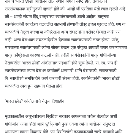
संघाचे ‘भारत छोडो’ आंदोलनातील स्थान अगदी स्पष्ट होते. तत्कालीन
सरसंघचालक श्रीगुरुजी म्हणाले होते की, आम्ही जी प्रतिज्ञा घेतो त्यात म्हटले आहे
की – आम्ही संघात हिंदू राष्ट्राच्या स्वातंत्र्यासाठी आलो आहोत. यातूनच
स्वयंसेवकांची स्वातंत्र्य चळवळीत सहभागी होण्याची तीव्र इच्छा प्रकट होते. पण या
चळवळीचे नेतृत्व करणाऱ्या काँग्रेसला अन्य संघटनांना बरोबर घेण्यात काही रस
नाही. अन्य देशभक्त संघटनादेखील देशाच्या स्वातंत्र्यासाठी लढत होत्या. परंतु,
भारताच्या स्वातंत्र्यासाठी त्यांना सोबत घेऊन एक संयुक्त आघाडी तयार करण्याबाबत
मात्र काँग्रेसला आस्था वाटली नाही. तरीही स्वयंसेवकांनी मात्र गांधीजींच्या
नेतृत्वातील ‘भारत छोडो’ आंदोलनात सहभागी होणे सुरू ठेवले. रा. स्व. संघ ही
स्वयंसेवकांच्या रुपात देशभर कार्यकर्ते असणारी आणि देशासाठी, समाजासाठी
निःस्वार्थीपणे समर्पिततेने कार्य करणारी संस्था होती. स्वयंसेवकांनी ‘भारत छोडो’
चळवळीत स्वतःहून सहभाग घेतला होता.
‘भारत छोडो’ आंदोलनाचे नेतृत्व दिशाहीन
भूतकाळातील अनुभवांवरून ब्रिटिश सरकार आपल्याला चर्चेस बोलावेल अशी
गांधीजींना आशा होती आणि पूर्वीप्रमाणे पुन्हा एकदा त्यांना आंदोलन संपुष्टात
आणायला कारण मिळणार होते. पण ब्रिटिशांनी तडकाफडकी सूत्रे हलवली आणि