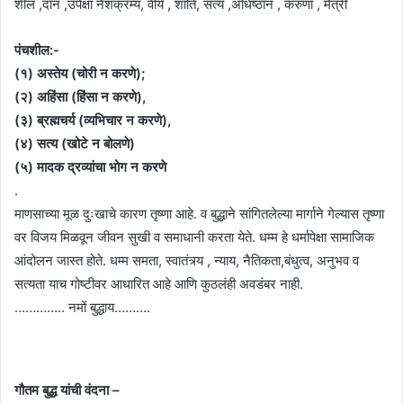
शील ,दान ,उपेक्षा नैशक्रम्य, वीर्य , शांति, सत्य ,अधिष्ठान , करुणा , मैत्री
पंचशील:-
(१) अस्तेय (चोरी न करणे);
(२) अहिंसा (हिंसा न करणे),
(३) ब्रह्मचर्य (व्यभिचार न करणे),
(४) सत्य (खोटे न बोलणे)
(५) मादक द्रव्यांचा भोग न करणे
.
माणसाच्या मूळ दुःखाचे कारण तृष्णा आहे. व बुद्धाने सांगितलेल्या मार्गाने गेल्यास तृष्णा
वर विजय मिळवून जीवन सुखी व समाधानी करता येते. धम्म हे धर्मापेक्षा सामाजिक
आंदोलन जास्त होते. धम्म समता, स्वातंत्र्य , न्याय, नैतिकता,बंधुत्व, अनुभव व
सत्यता याच गोष्टीवर आधारित आहे आणि कुठलंही अवडंबर नाही.
………….. नमों बुद्धाय……….
गौतम बुद्ध यांची वंदना –