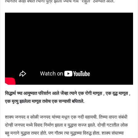
त्यानंतर काही वर्षात त्यांना पुत्र झाला ज्याचे नाव “राहुल” ठेवण्यात आले.
सिद्धार्थ च्या आयुष्यात परिवर्तन आले जेंव्हा त्याने एक रोगी माणूस , एक वृद्ध माणूस ,
एक मृत्यु झालेला माणूस तसेच एक सन्यासी बघितले.
शाक्य जनपद व कोळी जनपद यांच्या मधून एक नदी वहायची. तिच्या वापरा संबंधी
दोन्ही जनपद मध्ये विवाद निर्माण झाला व युद्धास सज्ज झाले. दोन्ही गटातील लोक
बहु मनाने युद्धास तयार होते. पण गौतम त्या युद्धाच्या विरुद्ध होता. शाक्य संघाच्या