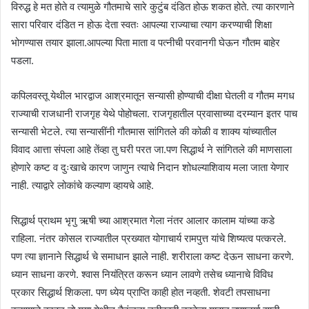
विरुद्ध हे मत होते व त्यामुळे गौतमाचे सारे कुटुंब दंडित होऊ शकत होते. त्या कारणाने
सारा परिवार दंडित न होऊ देता स्वतः आपल्या राज्याचा त्याग करण्याची शिक्षा
भोगण्यास तयार झाला.आपल्या पिता माता व पत्नीची परवानगी घेऊन गौतम बाहेर
पडला.
कपिलवस्तू येथील भारद्वाज आश्रमातून सन्यासी होण्याची दीक्षा घेतली व गौतम मगध
राज्याची राजधानी राजगृह येथे पोहोचला. राजगृहातील प्रवासाच्या दरम्यान इतर पाच
सन्यासी भेटले. त्या सन्यासींनी गौतमास सांगितले की कोळी व शाक्य यांच्यातील
विवाद आत्ता संपला आहे तेंव्हा तु घरी परत जा.पण सिद्धार्थ ने सांगितले की माणसाला
होणारे कष्ट व दुःखाचे कारण जाणुन त्याचे निदान शोधल्याशिवाय मला जाता येणार
नाही. त्याद्वारे लोकांचे कल्याण व्हायचे आहे.
सिद्धार्थ प्राथम भृगु ऋषी च्या आश्रमात गेला नंतर आलार कालाम यांच्या कडे
राहिला. नंतर कोसल राज्यातील प्रख्यात योगाचार्य रामपुत्त यांचे शिष्यत्व पत्करले.
पण त्या ज्ञानाने सिद्धार्थ चे समाधान झाले नाही. शरीराला कष्ट देऊन साधना करणे.
ध्यान साधना करणे. श्‍वास नियंत्रित करून ध्यान लावणे तसेच ध्यानाचे विविध
प्रकार सिद्धार्थ शिकला. पण ध्येय प्राप्ति काही होत नव्हती. शेवटी तपसाधना