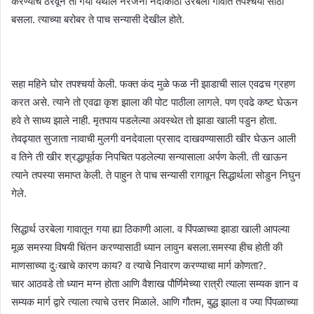
करण्याचे ठरवून तो गया येथील नैरंजना नदीकाठी उरबेला गावात तपश्चर्या साठी
बसला. त्याच्या बरोबर ते पाच सन्यासी देखील होते.
सहा महिने घोर तपश्चर्या केली. फक्त कंद मुळे फळ नी झाडाची साल एवढच ग्रहण
करत असे. त्याने तो एवढा कृश झाला की पोट पाठीला लागले. पण एवढे कष्ट घेऊन
हवे ते साध्य झाले नाही. मृतपाय पडलेल्या अवस्थेत तो झाडा खाली पडुन होता.
तेवढ्यात सुजाता नावाची मुलगी वनदेवाला प्रसाद दाखवण्यासाठी खीर घेऊन आली
व तिने ती खीर श्रद्धापूर्वक निपचित पडलेल्या सन्यासाला अर्पण केली. ती खाऊन
त्याने तपस्या समाप्त केली. ते पाहुन ते पाच सन्यासी रागावून सिद्धार्थला सोडुन निघुन
गेले.
सिद्धार्थ उरबेला गावातून गया ह्या ठिकाणी आला. व पिंपळाच्या झाडा खाली आपल्या
मूळ समस्या विषयी चिंतन करण्यासाठी ध्यान लावुन बसला.समस्या हीच होती की
माणसाच्या दुःखाचे कारण काय? व त्याचे निवारण करण्याचा मार्ग कोणता?.
चार आठवडे तो ध्यान मग्न होता आणि वैशाख पौर्णिमेच्या रात्री त्याला सम्यक ज्ञान व
सम्यक मार्ग द्वारे त्याला त्याचे उत्तर मिळाले. आणि गौतम, बुद्ध झाला व ज्या पिंपळाच्या