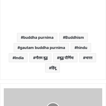
buddha purnima
Buddhism
gautam buddha purnima
hindu
India
गौतम बुद्ध
बुद्ध पौर्णिमा
भारत
हिंदू