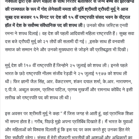
नक्सली द्वारा एक अपंग महिला के साथ निरंतर बलात्कार से जन्मे बच्चे को झारखण्ड
की राज्यपाल के रूप में गोद लेनेवाली ममता की मूर्ति श्रीमती द्रौपदी मुर्मू ने आज
सुबह दस बजकर १५ मिनट पर देश की १५ वीं राष्ट्रपति संसद भवन के सेंट्रल
हॉल में देश के सर्वोच्च संवैधानिक पद की शपथ ली।
उनको चीफ जस्टिस एनवी
रमना ने शपथ दिलाई। वह देश की पहली आदिवासी महिला राष्ट्रपति हैं। सुबह सवा
दस बजे द्रौपदी मुर्मू को २१ तोपों की सलामी दी गई। ,इसके साथ ही वनवासी
समाज को सम्मान देने और उनको मुख्यधारा से जोड़ने की प्रतिबद्धता भी दिखी।
मुर्मू देश की 1१० वीं राष्ट्रपति हैं जिन्होने २५ जुलाई को शपथ ली। इनसे पहले
भारत के छठे राष्ट्रपति नीलम संजीव रेड्डी ने २५ जुलाई १९७७ को शपथ ली
थी। फिर ज्ञानी जैल सिंह, आर. वेंकटरमण, शंकर दयाल शर्मा, के.आर. नारायणन,
ए.पी.जे. अब्दुल कलाम, प्रतिभा पाटिल, प्रणब मुखर्जी और रामनाथ कोविंद ने इसी
तारीख को राष्ट्रपति पद की शपथ ली थी।
इस अवसर पर श्रीमती मुर्मू ने कहा ” मैं जिस जगह से आती हूं, वहां प्रारंभिक शिक्षा
भी सपना होता है। गरीब, पिछड़े मुझे अपना प्रतिबिंब दिखाते हैं। मैं भारत के युवाओं
और महिलाओं को विश्वास दिलाती हूं कि इस पद पर काम करते हुए उनका हित मेरे
लिए सर्वोपरि रहेगा। संसद में मेरी मौजूदगी भारतीयों की आशाओं और अधिकारों का