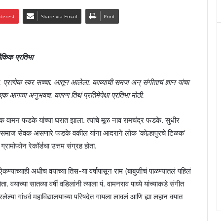
nterest
Share via Email
Print
ौकिक प्रतिभा
प्रत्येक स्वर सच्चा. आतून आलेला. काव्याची समज अन् संगीताचं ज्ञान यांचा
 एक आगळा अनुभवच. कारण तिथं प्रतिमेपेक्षा प्रतिभा मोठी.
 वामन फडके यांच्या घरात झाला. त्यांचे मूळ नाव रामचंद्र फडके. सुधीर
 व समाज सेवक असणारे फडके वकील यांना आदराने लोक ‘कोल्हापुरचे टिळक’
्रामोफोन रेकॉर्डचा उत्तम संग्रह होता.
कण्याच्याही अधीच वयाच्या तिस-या वर्षापासून राम (बाबुजीचं पाळण्यातलं पहिलं
. वयाच्या सातव्या वर्षी वडिलांनी त्याला पं. वामनराव पाध्ये यांच्याकडे संगीत
भरलेल्या गांधर्व महाविद्यालयाच्या परिषदेत गायला लावलं आणि ह्या लहान वयात