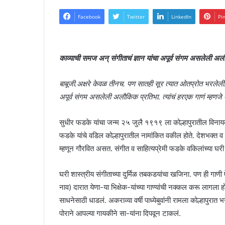
Facebook
Twitter
LinkedIn
Pi
काव्याची समज अन् संगीताचं ज्ञान यांचा अपूर्व संगम असलेली अल
बाबूजी.अक्षरे केवळ तीनच. पण सातही सूर त्यात ओतप्रोत भरलेली. 
अपूर्व संगम असलेली अलौकिक प्रतिभा. त्यांचं हरएक गाणं म्हणजे
सुधीर फडके यांचा जन्म २५ जुलै १९१९ ला कोल्हापुरातील विनायक
फडके यांचे वडिल कोल्हापुरातील नामांकित वकील होते. देशभक्त
म्हणून गौरवित असत. संगीत व साहित्यप्रेमी फडके वकिलांच्या घरी ग
घरी शास्त्रीय संगीताच्या दुर्मिळ तबकडयांचा खजिना. पण ही गाणी ऐ
नाव) दारात येणा-या भिक्षेक-यांच्या गाण्यांची नक्कल करू लागला होता
साधनेसाठी धाडलं. अकराव्या वर्षी पाध्येबुवांनी रामला कोल्हापुरात 
पोराने आपल्या गायकीने सा-यांना दिपवून टाकलं.