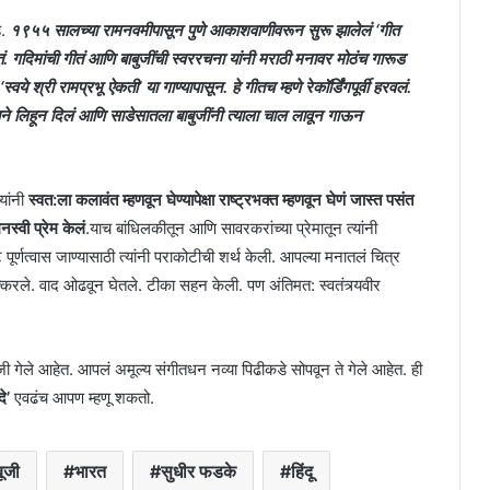
े.
१९५५ सालच्या रामनवमीपासून पुणे आकाशवाणीवरून सुरू झालेलं ‘गीत
गदिमांची गीतं आणि बाबुजींची स्वररचना यांनी मराठी मनावर मोठंच गारूड
े श्री रामप्रभू ऐकती’ या गाण्यापासून. हे गीतच म्हणे रेकॉर्डिंगपूर्वी हरवलं.
नव्याने लिहून दिलं आणि साडेसातला बाबुजींनी त्याला चाल लावून गाऊन
यांनी
स्वत:ला कलावंत म्हणवून घेण्यापेक्षा राष्ट्रभक्त म्हणवून घेणं जास्त पसंत
मनस्वी प्रेम केलं
.याच बांधिलकीतून आणि सावरकरांच्या प्रेमातून त्यांनी
पट पूर्णत्वास जाण्यासाठी त्यांनी पराकोटीची शर्थ केली. आपल्या मनातलं चित्र
ोष पत्करले. वाद ओढवून घेतले. टीका सहन केली. पण अंतिमत: स्वतंत्र्यवीर
बुजी गेले आहेत. आपलं अमूल्य संगीतधन नव्या पिढीकडे सोपवून ते गेले आहेत. ही
दे’
एवढंच आपण म्हणू शकतो.
बूजी
भारत
सुधीर फडके
हिंदू