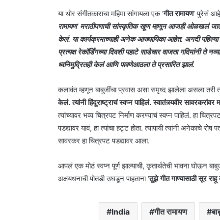
या थोर संगीतकाराचा महिमा सांगायला एक ‘
गीत रामायण
’ पुरेसं आह
रामायण’ मराठीपणाची सांस्कृतिक खूण म्हणून आजही ओळखलं जातं. 
केलं. या कार्यक्रमाच्याही अनेक आख्यायिका आहेत. अगदी पहिल्या ‘स्वय
प्रत्यक्ष रेकॉर्डिंगच्या दिवशी पहाटे साडेचार वाजता गदिमांनी ते 
ध्वनिमुद्रितही केलं आणि पावणेआठला ते प्रसारित झालं.
कलावंत म्हणून बाबुजींचा प्रवास असा समृध्द झालेला असला तरी त्
केलं. त्यांनी हिंदूराष्ट्राचं स्वप्न पाहिलं. स्वातंत्र्यवीर सावरकरांवर 
त्यांच्यावर भव्य चित्रपट निर्माण करण्याचं स्वप्न पाहिलं. हा चित्र
पडद्यावर यावं, हा त्यांचा हट्ट होता. त्यापायी त्यांनी अनेकाचे र
सावरकर हा चित्रपट पडद्यावर आला.
आपलं एक मोठं स्वप्न पूर्ण झाल्याची, कृतार्थतेची भावना घोऊन बा
अक्षयधनाची पोतडी उघडून पाहताना
‘तुझे गीत गाण्यासाठी सूर राहू 
India
गीत रामायण
बा