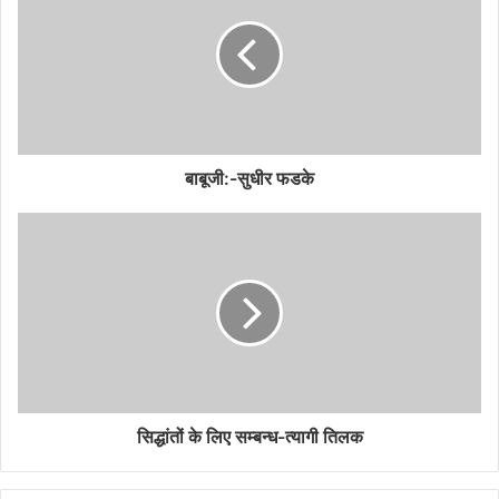
बाबूजी:-सुधीर फडके
सिद्धांतों के लिए सम्बन्ध-त्यागी तिलक