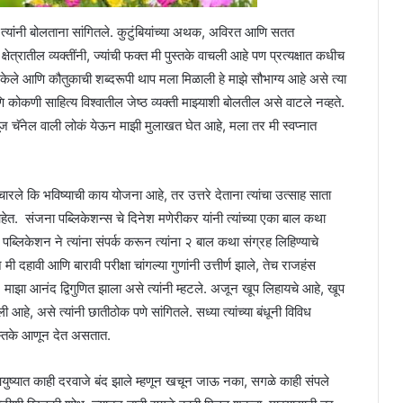
्यांनी बोलताना सांगितले. कुटुंबियांच्या अथक, अविरत आणि सतत
्षेत्रातील व्यक्तींनी, ज्यांची फक्त मी पुस्तके वाचली आहे पण प्रत्यक्षात कधीच
केले आणि कौतुकाची शब्दरूपी थाप मला मिळाली हे माझे सौभाग्य आहे असे त्या
णि कोकणी साहित्य विश्वातील जेष्ठ व्यक्ती माझ्याशी बोलतील असे वाटले नव्हते.
न्यूज चॅनेल वाली लोकं येऊन माझी मुलाखत घेत आहे, मला तर मी स्वप्नात
चारले कि भविष्याची काय योजना आहे, तर उत्तरे देताना त्यांचा उत्साह साता
 आहेत. संजना पब्लिकेशन्स चे दिनेश मणेरीकर यांनी त्यांच्या एका बाल कथा
ब्लिकेशन ने त्यांना संपर्क करून त्यांना २ बाल कथा संग्रह लिहिण्याचे
ी दहावी आणि बारावी परीक्षा चांगल्या गुणांनी उत्तीर्ण झाले, तेच राजहंस
ाझा आनंद द्विगुणित झाला असे त्यांनी म्हटले. अजून खूप लिहायचे आहे, खूप
हे, असे त्यांनी छातीठोक पणे सांगितले. सध्या त्यांच्या बंधूनी विविध
पुस्तके आणून देत असतात.
“आयुष्यात काही दरवाजे बंद झाले म्हणून खचून जाऊ नका, सगळे काही संपले