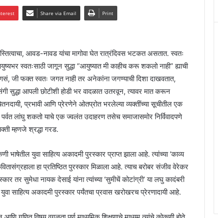
nterest
Share via Email
Print
स्तित्वाचा, आवड-नावड यांचा मागोवा घेत रात्रंदिवस भटकत असतात. स्वतः
ुष्यभर स्वतःसाठी जागून सुद्धा “आयुष्यात मी काहीच करू शकलो नाही” ह्याची
सं, जी फक्त स्वतः जगत नाही तर अनेकांना जगण्याची दिशा दाखवतात,
ंगी सुद्धा आपली छोटीशी होडी भर वादळात उतरवून, त्यावर मात करून
ेतनदायी, प्रभावी आणि प्रेरणेने ओतप्रोत भरलेल्या व्यक्तींच्या सूचीतील एक
ठा पर्वत लांघु शकतो याचे एक ज्वलंत उदाहरण तसेच समाजासमोर निर्विवादपणे
क्ती म्हणजे श्रद्धा गरड.
 भाषेतील युवा साहित्य अकादमी पुरस्कार प्राप्त झाला आहे. त्यांच्या ‘काव्य
 कवितासंग्रहाला हा प्रतिष्ठित पुरस्कार मिळाला आहे. त्याच बरोबर संजीव वेरेकर
्कार तर सुमेधा नायक देसाई यांना त्यांच्या ‘सुमीचें कोटांग्री’ या लघु कादंबरी
्या युवा साहित्य अकादमी पुरस्कार पर्यंतचा प्रवास खरोखरच प्रेरणादायी आहे.
 आणि गणित विषय वगळता पूर्ण माध्यमिक शिक्षणाचे माध्यम त्यांचे कोकणी होते.