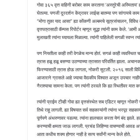
गोवा ३६५ वृत्त वाहिनी बरोबर काम करताना ‘अस्तुरेची अस्मिताय’ ह्या
घेतल्या. पणजी दूरदर्शन केंद्रावर लाईव्ह बातम्या पण सांगायचे का
“मोगा तुका याद आसा” ह्या कोंकणी अल्बमचे सूत्रसंचालन, विविध का
वृत्तपत्रासाठी कॅम्पस रिपोर्टर म्हणून सुद्धा त्यांनी काम केले. ‘आम
मुलाखती त्यांना घ्यायला मिळाल्या. त्यांनी पाहिलेली सगळी स्वप्न त्या
पण नियतीला काही तरी वेगळेच मान्य होतं. सगळं काही व्यवस्थित 
त्रास हळू हळू बसण्या उठण्याच्या त्रासात परिवर्तित झाला. अचान
फिरण्यासाठी त्रास होऊ लागला, नोकरी सुटली. २०१६ साली विविध वै
आजाराने ग्रासले आहे ज्याचा वैद्यकीय विश्वात अजून उपचार नाहीये.
नैराश्याचा सामना केला. पण त्यांनी ठरवले कि ह्या स्थितीवर मात 
त्यांनी प्राईम टीव्ही गोवा ह्या वृत्तसंस्थेत सब एडिटर म्हणून न
तिथे राहू लागली. ह्या विषयात सर्व सहकाऱ्यांनी त्यांना भरपूर सहक
पूर्णपणे अंथरुणावर पडल्या. त्यांना हालचाल करता येणं बंद झाले. ह
करण्याची क्षमता जाऊ लागली. प्रचंड लिहिण्या वाचण्याची आवड असले
आता कधीच शक्य होणार नाही हे सत्य सर्वांनी मान्य केले होते.