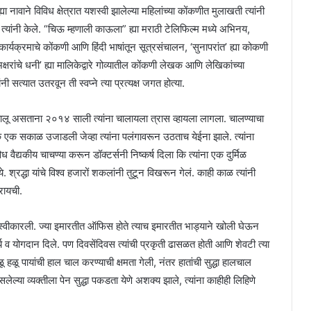
 नावाने विविध क्षेत्रात यशस्वी झालेल्या महिलांच्या कोंकणीत मुलाखती त्यांनी
म त्यांनी केले. “चिऊ म्हणाली काऊला” ह्या मराठी टेलिफिल्म मध्ये अभिनय,
र्यक्रमाचे कोंकणी आणि हिंदी भाषांतून सूत्रसंचालन, ‘सुनापरांत’ ह्या कोकणी
ी अक्षरांचे धनी’ ह्या मालिकेद्वारे गोव्यातील कोंकणी लेखक आणि लेखिकांच्या
ंनी सत्यात उतरवून ती स्वप्ने त्या प्रत्यक्ष जगत होत्या.
चालू असताना २०१४ साली त्यांना चालायला त्रास व्हायला लागला. चालण्याचा
क एक सकाळ उजाडली जेव्हा त्यांना पलंगावरून उठताच येईना झाले. त्यांना
द्यकीय चाचण्या करून डॉक्टर्सनी निष्कर्ष दिला कि त्यांना एक दुर्मिळ
 श्रद्धा यांचे विश्व हजारों शकलांनी तुटून विखरून गेलं. काही काळ त्यांनी
करायची.
ोकरी स्वीकारली. ज्या इमारतीत ऑफिस होते त्याच इमारतीत भाड्याने खोली घेऊन
ार्य व योगदान दिले. पण दिवसेंदिवस त्यांची प्रकृती ढासळत होती आणि शेवटी त्या
ळू हळू पायांची हाल चाल करण्याची क्षमता गेली, नंतर हातांची सुद्धा हालचाल
ल्या व्यक्तीला पेन सुद्धा पकडता येणे अशक्य झाले, त्यांना काहीही लिहिणे