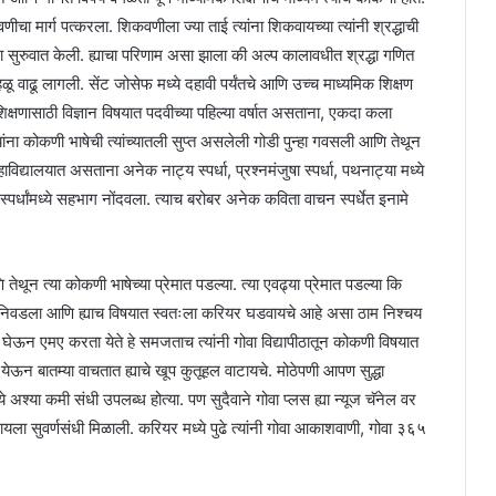
चा मार्ग पत्करला. शिकवणीला ज्या ताई त्यांना शिकवायच्या त्यांनी श्रद्धाची
सुरुवात केली. ह्याचा परिणाम असा झाला की अल्प कालावधीत श्रद्धा गणित
वाढू लागली. सेंट जोसेफ मध्ये दहावी पर्यंतचे आणि उच्च माध्यमिक शिक्षण
च शिक्षणासाठी विज्ञान विषयात पदवीच्या पहिल्या वर्षात असताना, एकदा कला
ंना कोकणी भाषेची त्यांच्यातली सुप्त असलेली गोडी पुन्हा गवसली आणि तेथून
विद्यालयात असताना अनेक नाट्य स्पर्धा, प्रश्नमंजुषा स्पर्धा, पथनाट्या मध्ये
क स्पर्धांमध्ये सहभाग नोंदवला. त्याच बरोबर अनेक कविता वाचन स्पर्धेत इनामे
ेथून त्या कोकणी भाषेच्या प्रेमात पडल्या. त्या एवढ्या प्रेमात पडल्या कि
य निवडला आणि ह्याच विषयात स्वतःला करियर घडवायचे आहे असा ठाम निश्चय
घेऊन एमए करता येते हे समजताच त्यांनी गोवा विद्यापीठातून कोकणी विषयात
ोक येऊन बातम्या वाचतात ह्याचे खूप कुतूहल वाटायचे. मोठेपणी आपण सुद्धा
ध्ये अश्या कमी संधी उपलब्ध होत्या. पण सुदैवाने गोवा प्लस ह्या न्यूज चॅनेल वर
रायला सुवर्णसंधी मिळाली. करियर मध्ये पुढे त्यांनी गोवा आकाशवाणी, गोवा ३६५