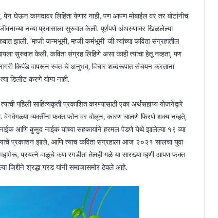
क आहे, पेन घेऊन कागदावर लिहिता येणार नाही, पण आपण मोबाईल वर तर बोटांनीच
वनाच्या नव्या प्रवासाला सुरुवात केली. पूर्णपणे अंथरुणावर खिळलेल्या
ुवात झाली. ‘म्हजी जन्मभूमी, म्हजी कर्मभूमी’ जी त्यांच्या कविता संग्रहातील
िहायला सुरुवात केली. कविता संग्रह लिहिणे असा काही त्यांचा हेतू नव्हता, पण
वनागरी किपॅड वापरून स्वतःचे अनुभव, विचार शब्दरूपात संचयन करताना
त्या डिलीट करणे योग्य नाही.
ांची पहिली साहित्यकृती प्रकाशित करण्यासाठी एका अर्थसहाय्य योजनेद्वारे
ली. वेगवेगळ्या व्यक्तींना फक्त फोन वर बोलून, कारण चालणे फिरणे शक्य नव्हते,
ाईक आणि कुमुद नाईक यांच्या सहकार्याने हरमल पेडणे येथे झालेल्या १९ व्या
परमळ’ याचे प्रकाशन झाले, आणि त्याच कविता संग्रहाला आज २०२१ सालचा युवा
ा महामेरू, प्रयत्ने वाळूचे कण रगडीता तेलही गळे या सारख्या म्हणी आपण फक्त
या जिद्दीने श्रद्धा गरड यांनी समाजासमोर ठेवले आहे.