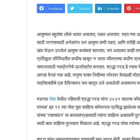
Facebook
Twitter
LinkedIn
Pi
आयुष्यात बहुतांश लोकं धावत असतात, पळत असतात. स्वतःच्या अ
साठी जगण्यासाठी अनेकांना उभं आयुष्य कमी पडतं, आणि तरीही आय
खंत घेऊन उरलेलं आयुष्य कसंबसं सारतात. पण असतात काही माण
प्रतिकूल परिस्थितीत कधीच खचून न जाता जीवनाच्या कठीण प्रस
समाजासाठी नवप्रेरणेचे ऊर्जास्रोत बनतात. श्रद्धा गरड हे त्याच च
आगळं वेगळं नाव आहे. मनुष्य फक्त जिद्दीच्या जोरावर केवढाही मो
स्त्रीशक्तीचे एक दैदिप्यमान रूप म्हणून उभे असलेली असामान्य व्य
मडगाव
गोवा
येथील रहिवासी श्रद्धा गरड यांना २०२१ सालचा कोंकणी
परमळ’ ह्या १९ व्या गोवा युवा साहित्य संमेलनात प्रसिद्ध झालेल्या
यांच्या ‘रक्तचंदन’ या काव्यसंग्रहासाठी त्यांना साहित्य अकादमी पुरस
साठी बाल साहित्य पुरस्कार मिळाला आहे. श्रद्धा गरड यांचा त्यांच
श्रद्धा यांना लहानपणापासून वाचनाची खूप आवड होती. फक्त विज्ञान