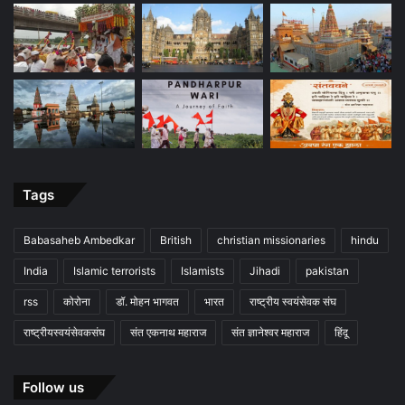
Tags
Babasaheb Ambedkar
British
christian missionaries
hindu
India
Islamic terrorists
Islamists
Jihadi
pakistan
rss
कोरोना
डॉ. मोहन भागवत
भारत
राष्ट्रीय स्वयंसेवक संघ
राष्ट्रीयस्वयंसेवकसंघ
संत एकनाथ महाराज
संत ज्ञानेश्वर महाराज
हिंदू
Follow us