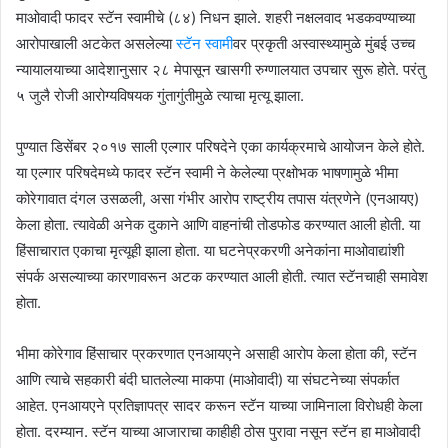
माओवादी फादर स्टॅन स्वामीचे (८४) निधन झाले. शहरी नक्षलवाद भडकवण्याच्या
आरोपाखाली अटकेत असलेल्या
स्टॅन स्वामी
वर प्रकृती अस्वास्थ्यामुळे मुंबई उच्च
न्यायालयाच्या आदेशानुसार २८ मेपासून खासगी रुग्णालयात उपचार सुरू होते. परंतु
५ जुलै रोजी आरोग्यविषयक गुंतागुंतीमुळे त्याचा मृत्यू झाला.
पुण्यात डिसेंबर २०१७ साली एल्गार परिषदेने एका कार्यक्रमाचे आयोजन केले होते.
या एल्गार परिषदेमध्ये फादर स्टॅन स्वामी ने केलेल्या प्रक्षोभक भाषणामुळे भीमा
कोरेगावात दंगल उसळली, असा गंभीर आरोप राष्ट्रीय तपास यंत्रणेने (एनआयए)
केला होता. त्यावेळी अनेक दुकाने आणि वाहनांची तोडफोड करण्यात आली होती. या
हिंसाचारात एकाचा मृत्यूही झाला होता. या घटनेप्रकरणी अनेकांना माओवाद्यांशी
संपर्क असल्याच्या कारणावरून अटक करण्यात आली होती. त्यात स्टॅनचाही समावेश
होता.
भीमा कोरेगाव हिंसाचार प्रकरणात एनआयएने असाही आरोप केला होता की, स्टॅन
आणि त्याचे सहकारी बंदी घातलेल्या माकपा (माओवादी) या संघटनेच्या संपर्कात
आहेत. एनआयएने प्रतिज्ञापत्र सादर करून स्टॅन याच्या जामिनाला विरोधही केला
होता. दरम्यान. स्टॅन याच्या आजाराचा काहीही ठोस पुरावा नसून स्टॅन हा माओवादी