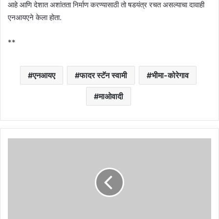
आहे आणि देशात अशांतता निर्माण करण्यासाठी तो षडयंत्र रचत असल्याचा दावाही
एनआयएने केला होता.
**
एनआयए
फादर स्टॅन स्वामी
भीमा-कोरेगाव
माओवादी