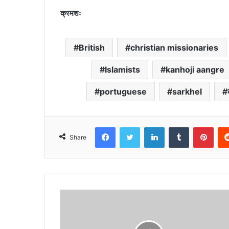
क्रमशः
British
christian missionaries
Islamists
kanhoji aangre
portuguese
sarkhel
Facebook
Twitter
LinkedIn
Tumblr
Pint
Share