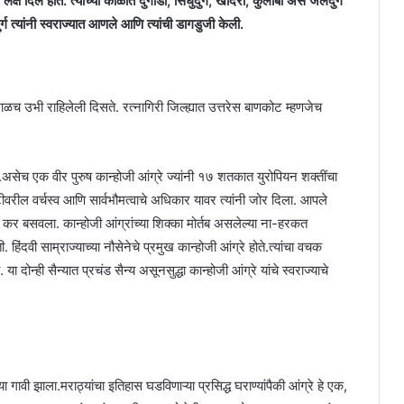
्ष दिलं होतं. त्यांच्या काळात दुर्गाडी, सिंधुदुर्ग, खांदेरी, कुलाबा असे जलदुर्ग
्ग त्यांनी स्वराज्यात आणले आणि त्यांची डागडुजी केली.
 माळच उभी राहिलेली दिसते. रत्नागिरी जिल्ह्यात उत्तरेस बाणकोट म्हणजेच
त.असेच एक वीर पुरुष कान्होजी आंग्रे ज्यांनी १७ शतकात युरोपियन शक्तींचा
टीवरील वर्चस्व आणि सार्वभौमत्वाचे अधिकार यावर त्यांनी जोर दिला. आपले
ंवर कर बसवला. कान्होजी आंग्रांच्या शिक्का मोर्तब असलेल्या ना-हरकत
. हिंदवी साम्राज्याच्या नौसेनेचे प्रमुख कान्होजी आंग्रे होते.त्यांचा वचक
 दोन्ही सैन्यात प्रचंड सैन्य असूनसुद्धा कान्होजी आंग्रे यांचे स्वराज्याचे
या गावी झाला.मराठ्यांचा इतिहास घडविणाऱ्या प्रसिद्ध घराण्यांपैकी आंग्रे हे एक,