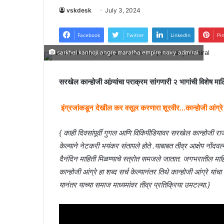
vskdesk
July 3, 2024
Facebook
Twitter
LinkedIn
Pi
sarkhel kanhoji angre maratha empire navy admiral
सरखेल कान्होजी आंग्र्यांचा पराक्रम सांगणारी २ भागांची विशेष माल
इंग्रजांकडून देखील कर वसूल करणारा शूरवीर…कान्होजी आंग्रे
{ काही दिवसांपूर्वी गुगल आणि विकिपीडियावर सरखेल कान्होजी राज
केल्याने नेटकरी भयंकर संतापले होते .याबाबत तीव्र आक्षेप नोंद
दैनंदिन माहिती मिळण्याचे स्त्रोत समजले जातात. जगभरातील माहि
कान्होजी आंग्रे हा शब्द सर्च केल्यानंतर तिथे कान्होजी आंग्रे य
यानंतर याच्या समाज माध्यमांवर तीव्र प्रतिक्रिया उमटल्या.}