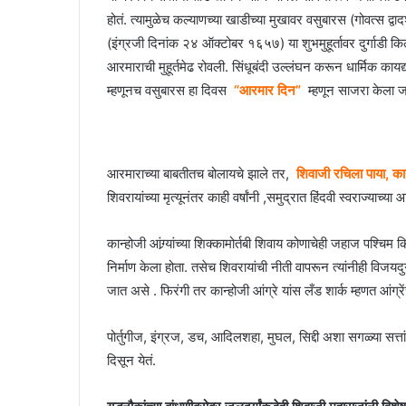
होतं. त्यामुळेच कल्याणच्या खाडीच्या मुखावर वसुबारस (गोवत्स द
(इंग्रजी दिनांक २४ ऑक्टोबर १६५७) या शुभमुहूर्तावर दुर्गाडी क
आरमाराची मुहूर्तमेढ रोवली. सिंधूबंदी उल्लंघन करून धार्मिक कायद
म्हणूनच वसुबारस हा दिवस
“आरमार दिन”
म्हणून साजरा केला ज
आरमाराच्या बाबतीतच बोलायचे झाले तर,
शिवाजी रचिला पाया, क
शिवरायांच्या मृत्यूनंतर काही वर्षांनी ,समुद्रात हिंदवी स्वराज्या
कान्होजी आंग्र्यांच्या शिक्कामोर्तबी शिवाय कोणाचेही जहाज पश्चिम
निर्माण केला होता. तसेच शिवरायांची नीती वापरून त्यांनीही विजयदु
जात असे . फिरंगी तर कान्होजी आंग्रे यांस लँड शार्क म्हणत आंग्रे
पोर्तुगीज, इंग्रज, डच, आदिलशहा, मुघल, सिद्दी अशा सगळ्या सत्तां
दिसून येतं.