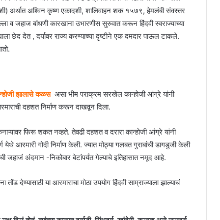
्वादशी) अर्थात अश्विन कृष्ण एकादशी, शालिवाहन शक १५७९, हेमलंबी संवस्तर
िल्ला व जहाज बांधणी कारखाना उभारणीस सुरुवात करून हिंदवी स्वराज्याच्या
्याला छेद देत , दर्यावर राज्य करण्याच्या दृष्टीने एक दमदार पाऊल टाकले.
ातो.
ान्होजी झालासे कळस
असा भीम पराक्रम सरखेल कान्होजी आंग्रे यांनी
च्या आरमाराची दहशत निर्माण करून दाखवून दिला.
 किनाऱ्यावर फिरू शकत नव्हते. तेवढी दहशत व दरारा कान्होजी आंग्रे यांनी
र्ग येथे आरमारी गोदी निर्माण केली. ज्यात मोठ्या गलबत गुराबांची डागडुजी केली
ंची जहाजं अंदमान -निकोबार बेटांपर्यंत गेल्याचे इतिहासात नमूद आहे.
ना तोंड देण्यासाठी या आरमाराचा मोठा उपयोग हिंदवी साम्राज्याला झाल्याचं