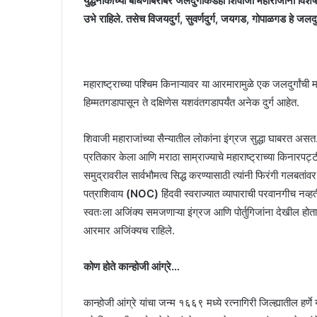
युद्धनौकांच्या बांधणीबरोबर जलदुर्गांकडेही शिवाजी महाराजांनी विशेष लक
उभे राहिले. तसेच विजयदुर्ग, सुवर्णदुर्ग, जयगड, गोपाळगड हे जलदुर
महाराष्ट्राच्या पश्चिम किनाऱ्यावर या आरमारामुळे एक जलदुर्गांची
हिम्मतगडापासून ते दक्षिणेस यशवंतगडापर्यंत अनेक दुर्ग आहेत.
शिवाजी महाराजांच्या सैन्यातील लोकांना इंग्रज सुद्धा घाबरत अस
प्रतिकार केला आणि मराठा साम्राज्याचे महाराष्ट्राच्या किनारपट्
समुद्रावरील सार्वभौमत्व सिद्ध करण्यासाठी त्यांनी फिरंगी गलबता
पत्राशिवाय
(NOC)
हिंदवी स्वराज्यात व्यापाराची परवानगीच नव्हती
स्वतःला अजिंक्य समजणाऱ्या इंग्रज आणि पोर्तुगिजांना देखील होता. या
आरमार अजिंक्यच राहिले.
कोण होते कान्होजी आंग्रे…
कान्होजी आंग्रे यांचा जन्म १६६९ मध्ये रत्नागिरी जिल्ह्यातील हर्णे 