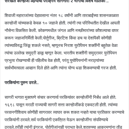
सरखेल कान्होजी आंग्र्यांचा पराक्रम सांगणारी २ भागांची विशेष मालिका ..
शिवाजी महाराजांच्या देहावसाना नंतर १८ वर्षांनी आणि ताराबाईंच्या शासनकाळात
कान्होजी यांच्याकडे केवळ १० जहाजे होती. त्यांनी त्या परिस्थितीत देखील आपली
नौसेना विकसित केली. कोकणमधील जंगल आणि मच्छीमारांच्या कौशल्याचा वापर
करून जहाजनिर्मिती केली.पोर्तुगीज, ब्रिटिश किंवा डच या देशांपैकी कोणीही
त्यांच्याविरुद्ध जिंकू शकले नसते, म्हणूनच निराश युरोपियन शक्तींनी बहुतेक वेळा
त्यांचा उल्लेख समुद्री डाकू म्हणून केला. भारतीय शक्तींनी समुद्रावर युरोपियन
प्रभुत्व रोखण्याची ही पहिलीच वेळ होती, परंतु युयोपियनांनी मराठ्यांच्या
सार्वभौमत्वाला आव्हान दिले होते आणि त्यांना योग्य धडा शिकवण्याची गरज होती.
परकियांना पुरुन उरले..
सागरी भागात मुक्तपणे संचार करणार्या परकियांवर कान्होजींनी निर्बंध आले होते.
१६९८ पासून मराठी राज्याची सागरी सत्ता कान्होजींकडे एकवटली होती. त्यांच्या
परवानगीशिवाय कोणीही सागरावर व्यापार करू शकत नव्हते याचा प्रतिकार करण्याचे
परकियांनी ठरवले.सर्व परकियांनी एकत्रित येऊन कान्होजींना संपविण्याचे
ठरवले.तरीही त्यांनी इंग्रज, पोर्तुगीजांनाही पराभुत केले.शत्रुच्या आक्रमणांना तोंड