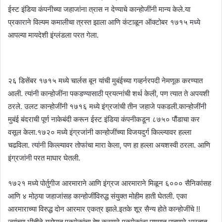
ईस्ट इंडिया कंपनीच्या जहाजांना त्रास न देण्याचे कान्होजींनी मान्य केले.या
प्रकाराने विल्यम कमालीचा त्रस्त झाला आणि कंटाळून ऑक्टोबर १७१५ मध्ये
आपल्या मायदेशी इंग्लंडला परत गेला.
२६ डिसेंबर १७१५ मध्ये चार्लस बून यांची मुबंईच्या गव्हर्नरपदी नेमणूक करण्यात
आली. त्यांनी कान्होजींना पकडण्यासाठी प्रयत्नांची शर्थ केली, पण त्यात ते अपयशी
ठरले. उलट कान्होजींनी १७१६ मध्ये इंग्रजांची तीन जहाजे पकडली.कान्होजींनी
मुबंई बंदराची पूर्ण नाकेबंदी करून ईस्ट इंडिया कंपनीकडून ८७५० पौंडाचा कर
वसूल केला.१७२० मध्ये इंग्रजांनी कान्होजींच्या विजयदुर्ग किल्ल्यावर हल्ला
चढविला. त्यांनी किल्ल्यावर तोफांचा मारा केला, पण हा हल्ला अयशस्वी ठरला. आणि
इंग्रजांनी परत माघार घेतली.
१७२१ मध्ये पोर्तुगीज आरमाराने आणि इंग्रज आरमाराने मिळून ६००० सैनिकांसह
आणि ४ मोठ्या जहाजांसह कान्होजींविरुद्ध संयुक्त मोहीम हाती घेतली. एका
आरमाराच्या विरुद्ध दोन आरमार एकत्र झाले.इतके शूर सैन्य होते कान्होजींचे !!
ज्यांच्या भीतीने यूरोपात एकमेकांचा द्वेष करणारे,एकमेकांना पाण्यात पाहणारे भारतात