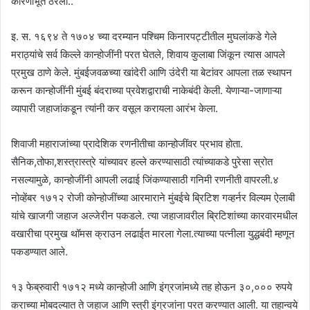
कारणीभूत ठरला..
इ. स. १६९४ ते १७०४ च्या दरम्यान पश्चिम किनारपट्टीतील मुघलांकडे गेले
मराठ्यांचे सर्व किल्ले कान्होजींनी परत घेतले, शिवाय कुलाबा जिंकून त्यास आपले
प्रमुख ठाणे केले. मुंबईजवळच्या खांदेरी आणि उंदेरी या बेटांवर आपला तळ स्थापन
करून कान्होजींनी मुंबई बंदराच्या प्रवेशद्वाराची नाकेबंदी केली. येणाऱ्या-जाणाऱ्या
व्यापारी जहाजांकडून त्यांनी कर वसूल करायला आरंभ केला.
शिवाजी महाराजांच्या प्रादेशिक रणनीतीचा कान्होजींवर प्रभाव होता.
सैनिक,तोफा,शस्त्रास्त्रे यांच्यावर हल्ले करण्यासाठी त्यांच्याकडे पुरेसा स्रोत
नसल्यामुळे, कान्होजींनी आपली लढाई जिंकण्यासाठी गनिमी रणनीती वापरली.४
नोव्हेंबर १७१२ रोजी कोन्होजींच्या आरमाराने मुंबईचे ब्रिटिश गव्हर्नर विल्यम ऐलाबी
यांचे खाजगी जहाज अल्जेरीन पकडले. त्या जहाजावरील ब्रिटिशांच्या कारवारमधील
वखारीचा प्रमुख थॉमस क्राउन लढाईत मारला गेला.त्याच्या पत्नीला युद्धबंदी म्हणून
पकडण्यात आले.
१३ फेब्रुवारी १७१२ मध्ये कान्होजी आणि इंग्रजांमध्ये तह होऊन ३०,००० रुपये
कराच्या मोबदल्यात ते जहाज आणि स्त्री इंग्रजांना परत करण्यात आली. या तहान्वये