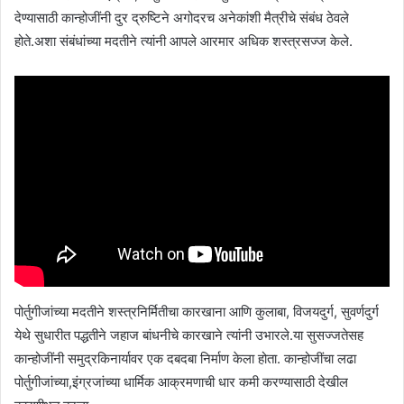
देण्यासाठी कान्होजींनी दुर द्रुष्टिने अगोदरच अनेकांशी मैत्रीचे संबंध ठेवले
होते.अशा संबंधांच्या मदतीने त्यांनी आपले आरमार अधिक शस्त्रसज्ज केले.
पोर्तुगीजांच्या मदतीने शस्त्रनिर्मितीचा कारखाना आणि कुलाबा, विजयदुर्ग, सुवर्णदुर्ग
येथे सुधारीत पद्धतीने जहाज बांधनीचे कारखाने त्यांनी उभारले.या सुसज्जतेसह
कान्होजींनी समुद्रकिनार्यावर एक दबदबा निर्माण केला होता. कान्होजींचा लढा
पोर्तुगीजांच्या,इंग्रजांच्या धार्मिक आक्रमणाची धार कमी करण्यासाठी देखील