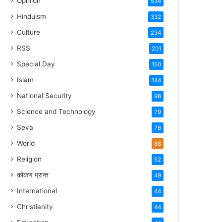
Opinion
534
Hinduism
332
Culture
234
RSS
201
Special Day
150
Islam
144
National Security
98
Science and Technology
79
Seva
76
World
88
Religion
52
कोकण प्रान्त
49
International
44
Christianity
44