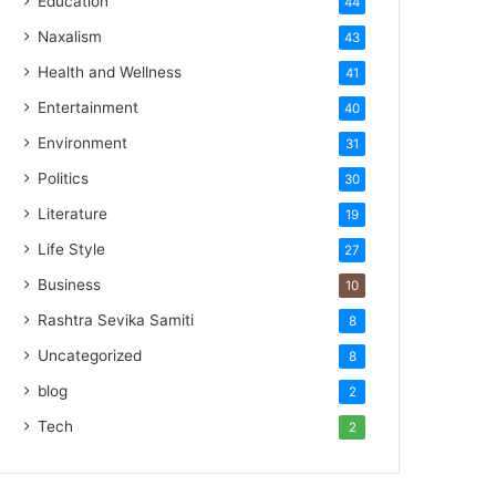
Education
44
Naxalism
43
Health and Wellness
41
Entertainment
40
Environment
31
Politics
30
Literature
19
Life Style
27
Business
10
Rashtra Sevika Samiti
8
Uncategorized
8
blog
2
Tech
2