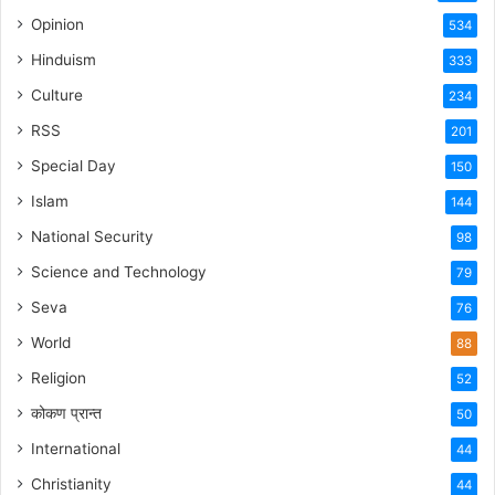
Opinion
534
Hinduism
333
Culture
234
RSS
201
Special Day
150
Islam
144
National Security
98
Science and Technology
79
Seva
76
World
88
Religion
52
कोकण प्रान्त
50
International
44
Christianity
44