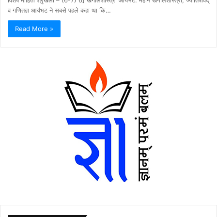
व गणितज्ञ आर्यभट ने सबसे पहले कहा था कि…
Read More »