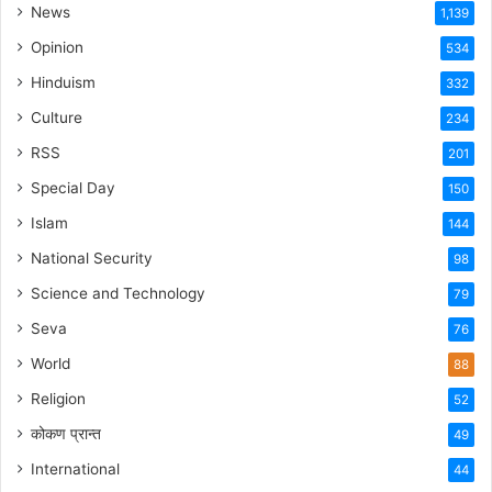
News
1,139
Opinion
534
Hinduism
332
Culture
234
RSS
201
Special Day
150
Islam
144
National Security
98
Science and Technology
79
Seva
76
World
88
Religion
52
कोकण प्रान्त
49
International
44