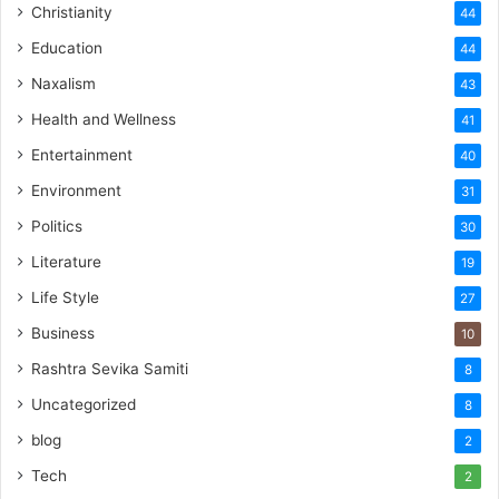
Christianity
44
Education
44
Naxalism
43
Health and Wellness
41
Entertainment
40
Environment
31
Politics
30
Literature
19
Life Style
27
Business
10
Rashtra Sevika Samiti
8
Uncategorized
8
blog
2
Tech
2