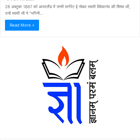
28 अक्टूबर 1867 को आयरलैंड में जन्मी मार्गरेट ई नोबल स्वामी विवेकानंद की शिष्या थीं,
उन्हें स्वामी जी ने “भगिनी…
Read More »