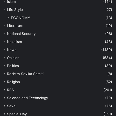
Islam
(144)
Life Style
(27)
ECONOMY
(13)
Literature
(19)
National Security
(98)
Naxalism
(43)
News
(1,139)
Opinion
(534)
Politics
(30)
Rashtra Sevika Samiti
(8)
Religion
(52)
RSS
(201)
Science and Technology
(79)
Seva
(76)
Special Day
(150)