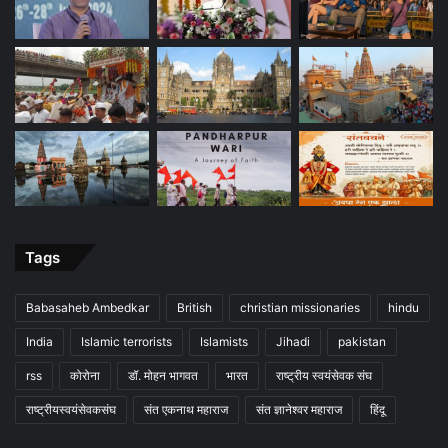
Tags
Babasaheb Ambedkar
British
christian missionaries
hindu
India
Islamic terrorists
Islamists
Jihadi
pakistan
rss
कोरोना
डॉ. मोहन भागवत
भारत
राष्ट्रीय स्वयंसेवक संघ
राष्ट्रीयस्वयंसेवकसंघ
संत एकनाथ महाराज
संत ज्ञानेश्वर महाराज
हिंदू