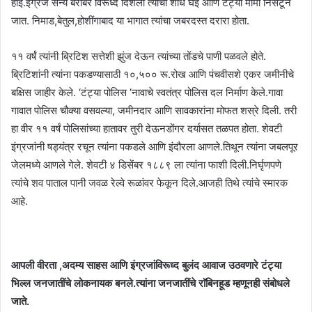
होई.इंग्रज सैन्य बरोबर विरूध्द दिशेला त्यांचा शोध घेई आणि टंट्या मामा निसटून
जात. निमाड,बेतुल,होशींगाबाद या भागात त्यांचा जबरदस्त दरारा होता.
११ वर्षं त्यांनी ब्रिटिश सत्तेशी झुंज देऊन त्यांच्या तोंडचे पाणी पळवले होते.
ब्रिटिशांनी त्यांना पकडण्यासाठी १०,५०० रू.रोख आणि पंचवीसशे एकर जमीनीचे
बक्षिस जाहीर केले. ‘टंट्या पोलिस ‘नावाचे स्वतंत्र पोलिस दल निर्माण केले.गावा
गावात पोलिस चौक्या वसवल्या, जमीनदार आणि सावकारांना मोफत शस्रे दिली. तरी
हा वीर ११ वर्षं पोलिसांच्या हातावर तुरी देऊनडोंगर दर्यासत तळपत होता. शेवटी
इंग्रजांनी षड्यंत्र रचून त्यांना पकडले आणि इंदौरला आणले.तिथून त्यांना जबलपूर
जेलमध्ये आणले गेले. शेवटी ४ डिसेंबर १८८९ ला त्यांना फाशी दिली.निर्घृणपणे
त्यांचे शव पाताल पानी जवळ रेल्वे रूळांवर फेकून दिले.आजही तिथे त्यांचे स्मारक
आहे.
आपली वीरता ,अदम्य साहस आणि इंग्रजांविरूध्द बुलंद आवाज उठवणारे टंट्या
भिल्ल जनजातींचे लोकनायक बनले.त्यांना जनजातींचे राॅबिनहूड म्हणूनही संबोधले
जाते.