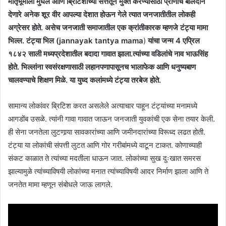
मातृभूमीला मुघल आणि ब्रिटिशांच्या सत्तेतून मुक्त करण्यासाठी प्राणाचे बलिदान
देणारे अनेक शूर वीर आपल्या देशात होऊन गेले त्यात जनजातीतील लोकही
अग्रेसर होते. असेच जनजाती समाजातील एक क्रांतीकारक म्हणजे टंट्या मामा
भिल्ल. टंट्या भिल (jannayak tantya mama
)
यांचा जन्म 4 एप्रिल
१८४२ साली मध्यप्रदेशातील बदादा गावात झाला.त्यांच्या वडिलांचे नाव भाऊसिंह
होते. भिल्लांना स्वसंरक्षणासाठी लहानपणापासूनच भालाफेक आणि धनुष्यबाण
चालवण्याचे शिक्षण मिळे. या युध्द कलांमध्ये टंट्या तरबेज होते.
सामान्य लोकांवर ब्रिटिश करत असलेले अत्याचार पाहून टंट्यांच्या मनामध्ये
आगडोंब उसळे. त्यांनी गावा गावात जाऊन जनजाती युवकांची एक सेना तयार केली.
ही सेना जनतेला लुटणार्‍या सावकारांच्या आणि जमीनदारांच्या विरूध्द लढत होती.
टंट्या या लोकांची संपत्ती लुटत आणि गोर गरीबांमध्ये वाटून टाकत. कोणाच्याही
संकट काळात ते त्यांच्या मदतीला धाऊन जात. लोकांच्या सुख दुःखात समरस
झाल्यामुळे त्यांच्याविषयी लोकांच्या मनात त्यांच्याविषयी आदर निर्माण झाला आणि ते
जनतेत मामा म्हणून संबोधले जाऊ लागले.