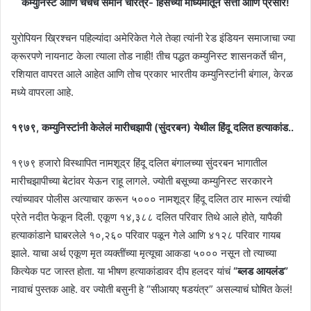
कम्युनिस्ट आणि चर्चचं समान चरित्र- हिंसेच्या माध्यमातून सत्ता आणि प्रसार!
युरोपियन ख्रिश्चन पहिल्यांदा अमेरिकेत गेले तेव्हा त्यांनी रेड इंडियन समाजाचा ज्या
क्रूरपणे नायनाट केला त्याला तोड नाही! तीच पद्धत कम्युनिस्ट शासनकर्ते चीन,
रशियात वापरत आले आहेत आणि तोच प्रकार भारतीय कम्युनिस्टांनी बंगाल, केरळ
मध्ये वापरला आहे.
१९७९, कम्युनिस्टांनी केलेलं मारीचझापी (सुंदरबन) येथील हिंदू दलित हत्याकांड..
१९७९ हजारो विस्थापित नामशूद्र हिंदू दलित बंगालच्या सुंदरबन भागातील
मारीचझापीच्या बेटांवर येऊन राहू लागले. ज्योती बसूच्या कम्युनिस्ट सरकारने
त्यांच्यावर पोलीस अत्याचार करून ५००० नामशूद्र हिंदू दलित ठार मारून त्यांची
प्रेते नदीत फेकून दिली. एकूण १४,३८८ दलित परिवार तिथे आले होते, यापैकी
हत्याकांडाने घाबरलेले १०,२६० परिवार पळून गेले आणि ४१२८ परिवार गायब
झाले. याचा अर्थ एकूण मृत व्यक्तींच्या मृत्यूचा आकडा ५००० नसून तो त्याच्या
कित्येक पट जास्त होता. या भीषण हत्याकांडावर दीप हलदर यांचं
“ब्लड आयलंड”
नावाचं पुस्तक आहे. वर ज्योती बसुनी हे “सीआयए षडयंत्र” असल्याचं घोषित केलं!