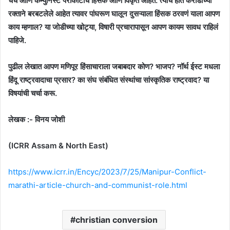
चर्च आणि कम्युनिस्ट पराकोटीचे हिंसक आणि विकृत आहेत. त्यांचे हात करोडोंच्या
रक्ताने बरबटलेले आहेत त्यावर पांघरूण घालून दुसऱ्याला हिंसक ठरवणं याला आपण
काय म्हणाल? या जोडीच्या खोट्या, विषारी प्रचारापासून आपण कायम सावध राहिलं
पाहिजे.
पुढील लेखात आपण मणिपूर हिंसाचाराला जबाबदार कोण? भाजप? नॉर्थ ईस्ट मधला
हिंदू राष्ट्रवादाचा प्रसार? का संघ संबंधित संस्थांचा सांस्कृतिक राष्ट्रवाद? या
विषयांची चर्चा करू.
लेखक :- विनय जोशी
(ICRR Assam & North East)
https://www.icrr.in/Encyc/2023/7/25/Manipur-Conflict-
marathi-article-church-and-communist-role.html
christian conversion