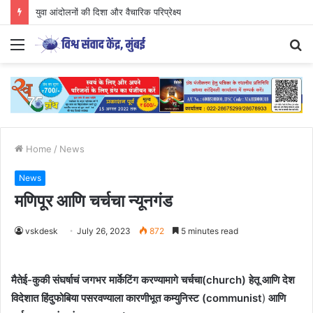
युवा आंदोलनों की दिशा और वैचारिक परिप्रेक्ष्य
Menu
S
fo
Home
/
News
News
मणिपूर आणि चर्चचा न्यूनगंड
vskdesk
July 26, 2023
872
5 minutes read
मैतेई-कुकी संघर्षाचं जगभर मार्केटिंग करण्यामागे चर्चचा(church) हेतू आणि देश
विदेशात हिंदुफोबिया पसरवण्याला कारणीभूत कम्युनिस्ट (communist
)
आणि