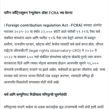
फॉरेन काँट्रिब्युशन रेग्युलेशन ॲक्ट FCRA च्या वेदना!
(
Foreign contribution regulation Act
–
FCRA)
कायद्या अंतर्गत
भारतात २०२१-२२ या वर्षात २२,००० कोटी आले यापैकी ९९.९९% पैसा चर्च
संबधित संस्थांना आला आणि यातील ९५% पैसा ज्या हेतूने आणला तो वळवून
धर्मांतर, राजकीय प्रचार, खोट्या कोर्ट केसेस यासाठी चर्च खर्च करत होता. लीगल
राईट्स ऑब्जर्व्हेटरी (legal rights observatory-LRO) ने २०२० ते
२०२२ या काळात ६५० चर्च संबंधित संस्थांच्या खोट्या खेळांचे पुरावे जमा करून
सरकारला दिले आणि त्यावर मोठ्या कारवाया होऊन आजपर्यंत सुमारे १६,०००
संस्थांचे एफसीआरए परवाने रद्द झाले आहेत. चर्चसाठी हा झटका जीवघेणा आहे. याचा
परतावा चर्च जगभर भाजप विरोधी राळ उठवून करणार, त्यासाठी मणिपूर ही
आजपर्यंत मिळालेली सगळ्यात मोठी संधी आहे!
चर्च आणि कम्युनिस्ट मिडीयाला मणिपूरची सुवर्णसंधी!
मणिपूरच्या रूपाने चर्चला या धडक कारवाईचा सूड उगवण्याची नामी संधी हाती आली