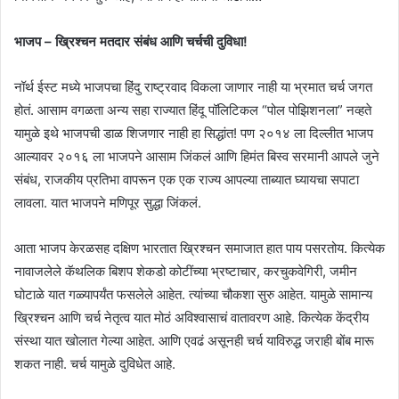
भाजप – ख्रिश्चन मतदार संबंध आणि चर्चची दुविधा!
नॉर्थ ईस्ट मध्ये भाजपचा हिंदु राष्ट्रवाद विकला जाणार नाही या भ्रमात चर्च जगत
होतं. आसाम वगळता अन्य सहा राज्यात हिंदू पॉलिटिकल “पोल पोझिशनला” नव्हते
यामुळे इथे भाजपची डाळ शिजणार नाही हा सिद्धांत! पण २०१४ ला दिल्लीत भाजप
आल्यावर २०१६ ला भाजपने आसाम जिंकलं आणि हिमंत बिस्व सरमानी आपले जुने
संबंध, राजकीय प्रतिभा वापरून एक एक राज्य आपल्या ताब्यात घ्यायचा सपाटा
लावला. यात भाजपने मणिपूर सुद्धा जिंकलं.
आता भाजप केरळसह दक्षिण भारतात ख्रिश्चन समाजात हात पाय पसरतोय. कित्येक
नावाजलेले कॅथलिक बिशप शेकडो कोटींच्या भ्रष्टाचार, करचुकवेगिरी, जमीन
घोटाळे यात गळ्यापर्यंत फसलेले आहेत. त्यांच्या चौकशा सुरु आहेत. यामुळे सामान्य
ख्रिश्चन आणि चर्च नेतृत्व यात मोठं अविश्वासाचं वातावरण आहे. कित्येक केंद्रीय
संस्था यात खोलात गेल्या आहेत. आणि एवढं असूनही चर्च याविरुद्ध जराही बोंब मारू
शकत नाही. चर्च यामुळे दुविधेत आहे.