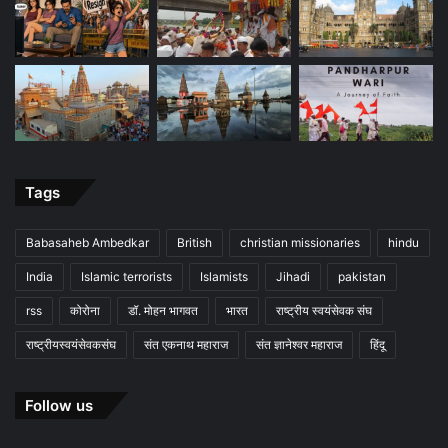
Tags
Babasaheb Ambedkar
British
christian missionaries
hindu
India
Islamic terrorists
Islamists
Jihadi
pakistan
rss
कोरोना
डॉ. मोहन भागवत
भारत
राष्ट्रीय स्वयंसेवक संघ
राष्ट्रीयस्वयंसेवकसंघ
संत एकनाथ महाराज
संत ज्ञानेश्वर महाराज
हिंदू
Follow us