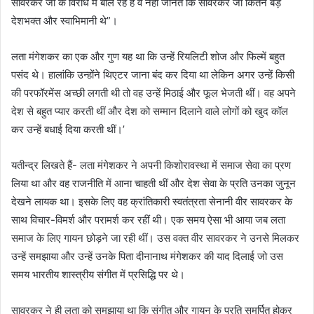
सावरकर जी के विरोध में बोल रहे हैं वे नहीं जानते कि सावरकर जी कितने बड़े
देशभक्त और स्वाभिमानी थे”।
लता मंगेशकर का एक और गुण यह था कि उन्हें रियलिटी शोज और फिल्में बहुत
पसंद थे। हालांकि उन्होंने थिएटर जाना बंद कर दिया था लेकिन अगर उन्हें किसी
की परफॉरमेंस अच्छी लगती थी तो वह उन्हें मिठाई और फूल भेजती थीं। वह अपने
देश से बहुत प्यार करती थीं और देश को सम्मान दिलाने वाले लोगों को खुद कॉल
कर उन्हें बधाई दिया करती थीं।’
यतीन्द्र लिखते हैं- लता मंगेशकर ने अपनी किशोरावस्था में समाज सेवा का प्रण
लिया था और वह राजनीति में आना चाहती थीं और देश सेवा के प्रति उनका जुनून
देखने लायक था। इसके लिए वह क्रांतिकारी स्वतंत्रता सेनानी वीर सावरकर के
साथ विचार-विमर्श और परामर्श कर रहीं थी। एक समय ऐसा भी आया जब लता
समाज के लिए गायन छोड़ने जा रही थीं। उस वक्त वीर सावरकर ने उनसे मिलकर
उन्हें समझाया और उन्हें उनके पिता दीनानाथ मंगेशकर की याद दिलाई जो उस
समय भारतीय शास्त्रीय संगीत में प्रसिद्धि पर थे।
सावरकर ने ही लता को समझाया था कि संगीत और गायन के प्रति समर्पित होकर