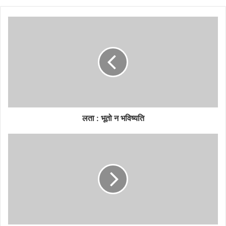
लता : भूतो न भविष्यति