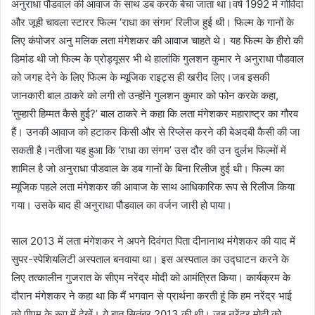
अनुराधा पौडवाल की आवाज के साथ डब करके बेचा जाता था।वर्ष 1992 में गोविंदा
और जूही चावला स्टारर फिल्म ‘राधा का संगम’ रिलीज हुई थी। फिल्म के गानों के
लिए कंपोजर अनु मलिक लता मंगेशकर की आवाज चाहते थे। यह फिल्म के हीरो की
डिमांड थी जो फिल्म के प्रोड्यूसर भी थे हालांकि गुलशन कुमार ने अनुराधा पौडवाल
को जगह देने के लिए फिल्म के म्यूजिक राइट्स ही खरीद लिए।जब इसकी
जानकारी बाल ठाकरे को लगी तो उन्होंने गुलशन कुमार को फोन करके कहा,
‘तुम्हारी हिम्मत कैसे हुई?’ बाल ठाकरे ने कहा कि लता मंगेशकर महाराष्ट्र का गौरव
हैं। उनकी आवाज को हटाकर किसी और से रिप्लेस करने की बेअदबी कैसी की जा
सकती है।नतीजा यह हुआ कि ‘राधा का संगम’ उस दौर की उन दुर्लभ फिल्मों में
शामिल है जो अनुराधा पौडवाल के डब गानों के बिना रिलीज हुई थी। फिल्म का
म्यूजिक पहले लता मंगेशकर की आवाज के साथ आधिकारिक रूप से रिलीज किया
गया। उसके बाद ही अनुराधा पौडवाल का वर्जन जारी हो पाया।
साल 2013 में लता मंगेशकर ने अपने दिवंगत पिता दीनानाथ मंगेशकर की याद में
सुपर-स्पेशियलिटी अस्पताल बनवाया था। इस अस्पताल का उद्घाटन करने के
लिए तत्कालीन गुजरात के सीएम नरेंद्र मोदी को आमंत्रित किया। कार्यक्रम के
दौरान मंगेशकर ने कहा था कि मैं भगवान से प्रार्थना करती हूं कि हम नरेंद्र भाई
को पीएम के रूप में देखें। ये बात सितंबर 2013 की थी। जब नरेंद्र मोदी को