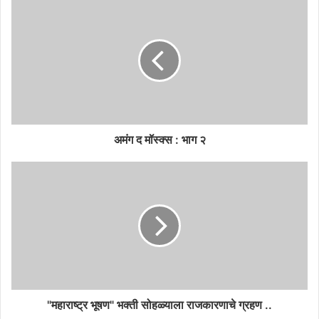
अमंग द मॉस्क्स : भाग २
"महाराष्ट्र भूषण" भक्ती सोहळ्याला राजकारणाचे ग्रहण ..