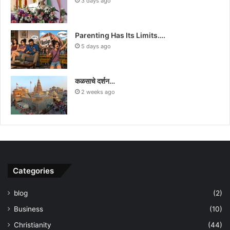
3 days ago
Parenting Has Its Limits….
5 days ago
कळसाचे दर्शन…
2 weeks ago
Categories
blog
(2)
Business
(10)
Christianity
(44)