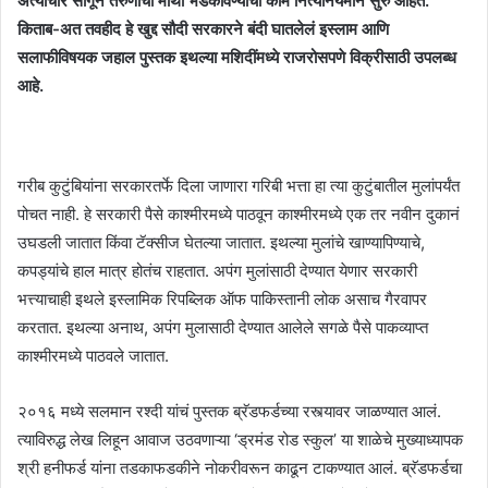
अत्याचार सांगून तरुणांची माथी भडकावण्याची कामं नित्यनियमाने सुरु आहेत.
किताब-अत तवहीद हे खुद्द सौदी सरकारने बंदी घातलेलं इस्लाम आणि
सलाफीविषयक जहाल पुस्तक इथल्या मशिदींमध्ये राजरोसपणे विक्रीसाठी उपलब्ध
आहे.
गरीब कुटुंबियांना सरकारतर्फे दिला जाणारा गरिबी भत्ता हा त्या कुटुंबातील मुलांपर्यंत
पोचत नाही. हे सरकारी पैसे काश्मीरमध्ये पाठवून काश्मीरमध्ये एक तर नवीन दुकानं
उघडली जातात किंवा टॅक्सीज घेतल्या जातात. इथल्या मुलांचे खाण्यापिण्याचे,
कपड्यांचे हाल मात्र होतंच राहतात. अपंग मुलांसाठी देण्यात येणार सरकारी
भत्त्याचाही इथले इस्लामिक रिपब्लिक ऑफ पाकिस्तानी लोक असाच गैरवापर
करतात. इथल्या अनाथ, अपंग मुलासाठी देण्यात आलेले सगळे पैसे पाकव्याप्त
काश्मीरमध्ये पाठवले जातात.
२०१६ मध्ये सलमान रश्दी यांचं पुस्तक ब्रॅडफर्डच्या रस्त्यावर जाळण्यात आलं.
त्याविरुद्ध लेख लिहून आवाज उठवणाऱ्या ‘ड्रमंड रोड स्कुल’ या शाळेचे मुख्याध्यापक
श्री हनीफर्ड यांना तडकाफडकीने नोकरीवरून काढून टाकण्यात आलं. ब्रॅडफर्डचा