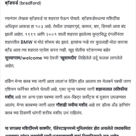
ब्रॅडफर्ड
(
bradford
)
त्यानंतर लेखक ब्रॅडफर्ड या शहरात येऊन पोचतो. ब्रॅडफर्डमधल्या मशिदींचा
अधिकृत आकडा हा १०३ आहे. तेथील उपाहारगृहं, क्लब्ज, बार, डिस्को आता बंद
झाली आहेत. १९९१ आणि २००१ साली शहरात झालेल्या कुप्रसिद्ध दंगलींनंतर
शहरातील
BMW
चं मोठं शोरूम बंद झालं. इतकंच नव्हे तर कुठलाही मोठा कारचा
ब्रँड आता त्या शहरात प्रवेश करत नाही. खुद्द पोलीस स्टेशनच्या बाहेर
सुस्वागतम/welcome
च्या ऐवजी ‘
खुशामदीद
‘ लिहिलेले उर्दू फलक लागलेले
आहेत.
वर्किंग मेन्स क्लब च्या जागी आता लाला’ज वेडिंग हॉल आलाय तर मेलबर्न पबची जागा
एशियन फर्निचर शॉपने घेतली आहे. एका जुन्या पबच्या जागी
शहाजलाल लतिफीया
मशीद
आहे तर अन्य एका पबच्या जागी अल-खिद्र कार्पेट्स चं दुकान उघडण्यात
आलंय. मेन्स क्लबच्या जागी आता
नौशाही जवीया मशीद
आहे तर डॉल्स अँड डान्सिंग
क्लब च्या ठिकाणी धांगरी शरीफ मशीद उभं राहिलंय.
या सगळ्या मशिदींमध्ये काश्मीर, पॅलेस्टाइनमध्ये मुस्लिमांवर होत असलेले तथाकथित