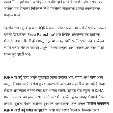
तत्कालीन महापौराचं नाव ‘मोहम्मद अजीब’ होतं हा खचितच योगायोग नसावा. त्या
शाळेला भेट देण्याच्या निमित्ताने तिथे पोचलेल्या लेखकाला अत्यंत धक्कादायक
अनुभव आले.
‘ड्रमंड रोड स्कुल’ चं आता IQRA असं नामांतर झालं आहे असं लेखकाला कळलं.
दर्शनी खिडकीवर
‘Free Palestine’
असं लिहिलं असलेल्या त्या शाळेच्या
शेजारी आता काश्मिरी हॉल असून दुसऱ्या बाजूला पाकिस्तनी स्टोर आहे. शाळेच्या
समोर मशीद बिलाल मदरसा असून मागच्या बाजूला अल मरकज उल इस्लामी ही
शाळा सुरु झाली आहे.
IQRA
हा उर्दू शब्द असून कुराणात त्याचा उल्लेख आहे. त्याचा अर्थ ‘
वाच
‘ असा
असून ही मोहम्मद पैगंबरांना कुराण वाचण्याची करण्यात आलेली आज्ञा आहे हे जेव्हा
लेखक आपल्याला सांगतो तेव्हा खरा धक्का बसतो. ‘ड्रमंड रोड स्कुल’ चं IQRA
असं नामकरण का झालं असावं याचं उत्तर थेट शाळेकडूनच जाणून घेण्याचं लेखक
ठरवतो. दुसऱ्या दिवशी शाळेच्या दूरधवनी क्रमांकावर फोन करून
“शाळेचं नामकरण
IQRA असं उर्दू भाषेत का झालं?”
असा थेट प्रश्न केल्यावर मिळणारं उत्तर