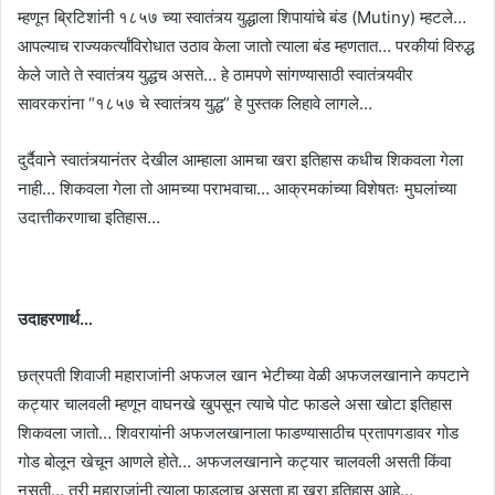
म्हणून ब्रिटिशांनी १८५७ च्या स्वातंत्र्य युद्धाला शिपायांचे बंड (Mutiny) म्हटले…
आपल्याच राज्यकर्त्यांविरोधात उठाव केला जातो त्याला बंड म्हणतात… परकीयां विरुद्ध
केले जाते ते स्वातंत्र्य युद्धच असते… हे ठामपणे सांगण्यासाठी स्वातंत्र्यवीर
सावरकरांना “१८५७ चे स्वातंत्र्य युद्ध” हे पुस्तक लिहावे लागले…
दुर्दैवाने स्वातंत्र्यानंतर देखील आम्हाला आमचा खरा इतिहास कधीच शिकवला गेला
नाही… शिकवला गेला तो आमच्या पराभवाचा… आक्रमकांच्या विशेषतः मुघलांच्या
उदात्तीकरणाचा इतिहास…
उदाहरणार्थ…
छत्रपती शिवाजी महाराजांनी अफजल खान भेटीच्या वेळी अफजलखानाने कपटाने
कट्यार चालवली म्हणून वाघनखे खुपसून त्याचे पोट फाडले असा खोटा इतिहास
शिकवला जातो… शिवरायांनी अफजलखानाला फाडण्यासाठीच प्रतापगडावर गोड
गोड बोलून खेचून आणले होते… अफजलखानाने कट्यार चालवली असती किंवा
नसती… तरी महाराजांनी त्याला फाडलाच असता हा खरा इतिहास आहे…