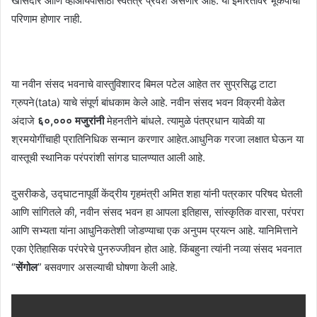
खासदार आणि व्हीआयपींसाठी स्वतंत्र प्रवेश असणार आहे. या इमारतीवर भूकंपाचा
परिणाम होणार नाही.
या नवीन संसद भवनाचे वास्तुविशारद बिमल पटेल आहेत तर सुप्रसिद्ध टाटा
ग्रुपने(tata) याचे संपूर्ण बांधकाम केले आहे. नवीन संसद भवन विक्रमी वेळेत
अंदाजे
६०,००० मजुरांनी
मेहनतीने बांधले. त्यामुळे पंतप्रधान यावेळी या
श्रमयोगींचाही प्रातिनिधिक सन्मान करणार आहेत.आधुनिक गरजा लक्षात घेऊन या
वास्तूची स्थानिक परंपरांशी सांगड घालण्यात आली आहे.
दुसरीकडे, उद्घाटनापूर्वी केंद्रीय गृहमंत्री अमित शहा यांनी पत्रकार परिषद घेतली
आणि सांगितले की, नवीन संसद भवन हा आपला इतिहास, सांस्कृतिक वारसा, परंपरा
आणि सभ्यता यांना आधुनिकतेशी जोडण्याचा एक अनुपम प्रयत्न आहे. यानिमित्ताने
एका ऐतिहासिक परंपरेचे पुनरुज्जीवन होत आहे. किंबहुना त्यांनी नव्या संसद भवनात
“
सेंगोल
” बसवणार असल्याची घोषणा केली आहे.