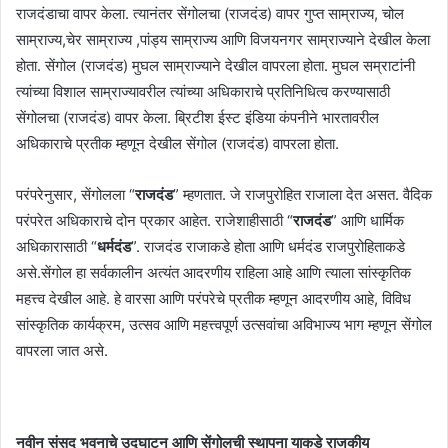
राजदंडाचा वापर केला. त्यानंतर सेंगोलचा (राजदंड) वापर गुप्त साम्राज्य, चोल
साम्राज्य,चेर साम्राज्य ,पांड्य साम्राज्य आणि विजयनगर साम्राज्याने देखील केला
होता. सेंगोल (राजदंड) मुघल साम्राज्याने देखील वापरला होता. मुघल सम्राटांनी
त्यांच्या विशाल साम्राज्यावरील त्यांच्या अधिकाराचे प्रतिनिधित्व करण्यासाठी
सेंगोलचा (राजदंड) वापर केला. ब्रिटीश ईस्ट इंडिया कंपनीने भारतावरील
अधिकाराचे प्रतीक म्हणून देखील सेंगोल (राजदंड) वापरला होता.
परंपरेनुसार, सेंगोलला “
राजदंड
” म्हणतात. जे राजपुरोहित राजाला देत असत. वैदिक
परंपरेत अधिकाराचे दोन प्रकार आहेत. राजेशाहीसाठी “
राजदंड
” आणि धार्मिक
अधिकारासाठी “
धर्मदंड
”. राजदंड राजाकडे होता आणि धर्मदंड राजपुरोहिताकडे
असे.सेंगोल हा सर्वकालीन अत्यंत आदरणीय राहिला आहे आणि त्याला सांस्कृतिक
महत्त्व देखील आहे. हे वारसा आणि परंपरेचे प्रतीक म्हणून आदरणीय आहे, विविध
सांस्कृतिक कार्यक्रम, उत्सव आणि महत्त्वपूर्ण उत्सवांचा अविभाज्य भाग म्हणून सेंगोल
वापरला जात असे.
नवीन संसद भवनाचे उद्घाटन आणि सेंगोलची स्थापना याकडे राजकीय