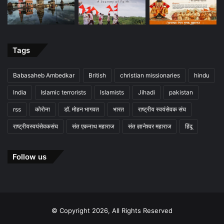
Tags
Babasaheb Ambedkar
British
christian missionaries
hindu
India
Islamic terrorists
Islamists
Jihadi
pakistan
rss
कोरोना
डॉ. मोहन भागवत
भारत
राष्ट्रीय स्वयंसेवक संघ
राष्ट्रीयस्वयंसेवकसंघ
संत एकनाथ महाराज
संत ज्ञानेश्वर महाराज
हिंदू
Follow us
© Copyright 2026, All Rights Reserved