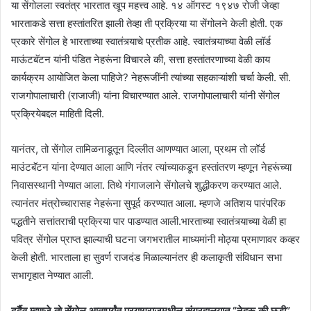
या सेंगोलला स्वतंत्र भारतात खूप महत्त्व आहे. १४ ऑगस्ट १९४७ रोजी जेव्हा
भारताकडे सत्ता हस्तांतरित झाली तेव्हा ती प्रक्रिया या सेंगोलने केली होती. एक
प्रकारे सेंगोल हे भारताच्या स्वातंत्र्याचे प्रतीक आहे. स्वातंत्र्याच्या वेळी लॉर्ड
माऊंटबॅटन यांनी पंडित नेहरूंना विचारले की, सत्ता हस्तांतरणाच्या वेळी काय
कार्यक्रम आयोजित केला पाहिजे? नेहरूजींनी त्यांच्या सहकाऱ्यांशी चर्चा केली. सी.
राजगोपालाचारी (राजाजी) यांना विचारण्यात आले. राजगोपालाचारी यांनी सेंगोल
प्रक्रियेबद्दल माहिती दिली.
यानंतर, तो सेंगोल तामिळनाडूतून दिल्लीत आणण्यात आला, प्रथम तो लॉर्ड
माउंटबॅटन यांना देण्यात आला आणि नंतर त्यांच्याकडून हस्तांतरण म्हणून नेहरूंच्या
निवासस्थानी नेण्यात आला. तिथे गंगाजलाने सेंगोलचे शुद्धीकरण करण्यात आले.
त्यानंतर मंत्रोच्चारासह नेहरूंना सुपूर्द करण्यात आला. म्हणजे अतिशय पारंपरिक
पद्धतीने सत्तांतराची प्रक्रिया पार पाडण्यात आली.भारताच्या स्वातंत्र्याच्या वेळी हा
पवित्र सेंगोल प्राप्त झाल्याची घटना जगभरातील माध्यमांनी मोठ्या प्रमाणावर कव्हर
केली होती. भारताला हा सुवर्ण राजदंड मिळाल्यानंतर ही कलाकृती संविधान सभा
सभागृहात नेण्यात आली.
दुर्दैव म्हणजे तो सेंगोल आतापर्यंत प्रयागराजमधील
संग्रहालयात “नेहरू की छडी”