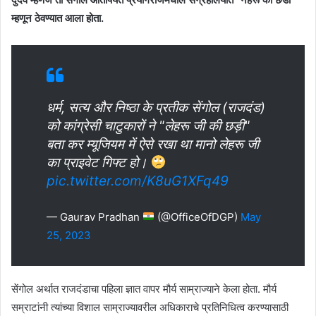
म्हणून ठेवण्यात आला होता.
धर्म, सत्य और निष्ठा के प्रतीक सेंगोल (राजदंड)
को कांग्रेसी चाटुकारों ने "लेहरू जी की छड़ी"
बता कर म्यूजियम में ऐसे रखा था मानो लेहरू जी
का प्राइवेट गिफ्ट हो।
pic.twitter.com/K8uG1XFq49
— Gaurav Pradhan
(@OfficeOfDGP)
May
25, 2023
सेंगोल अर्थात राजदंडाचा पहिला ज्ञात वापर मौर्य साम्राज्याने केला होता. मौर्य
सम्राटांनी त्यांच्या विशाल साम्राज्यावरील अधिकाराचे प्रतिनिधित्व करण्यासाठी