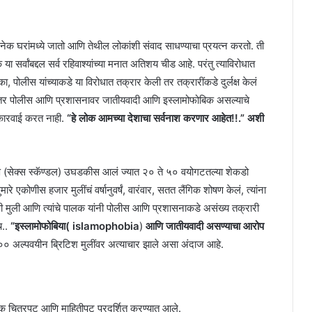
नेक घरांमध्ये जातो आणि तेथील लोकांशी संवाद साधण्याचा प्रयत्न करतो. ती
 सर्वांबद्दल सर्व रहिवाश्यांच्या मनात अतिशय चीड आहे. परंतु त्याविरोधात
ीस यांच्याकडे या विरोधात तक्रार केली तर तक्रारींकडे दुर्लक्ष केलं
ाला तर पोलीस आणि प्रशासनावर जातीयवादी आणि इस्लामोफोबिक असल्याचे
ी कारवाई करत नाही.
“हे लोक आमच्या देशाचा सर्वनाश करणार आहेत!!.” अशी
रण (सेक्स स्कॅण्डल) उघडकीस आलं ज्यात २० ते ५० वयोगटतल्या शेकडो
ुमारे एकोणीस हजार मुलींचं वर्षानुवर्षं, वारंवार, सतत लैंगिक शोषण केलं, त्यांना
्दैवी मुली आणि त्यांचे पालक यांनी पोलीस आणि प्रशासनाकडे असंख्य तक्रारी
च..
“इस्लामोफोबिया( islamophobia
)
आणि जातीयवादी असण्याचा आरोप
९००० अल्पवयीन ब्रिटिश मुलींवर अत्याचार झाले असा अंदाज आहे.
ेक चित्रपट आणि माहितीपट प्रदर्शित करण्यात आले.