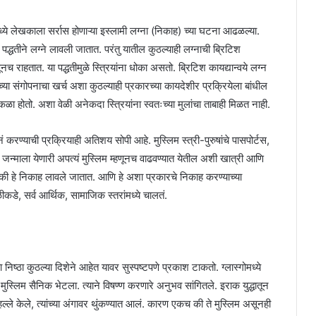
ध्ये लेखकाला सर्रास होणाऱ्या इस्लामी लग्ना (निकाह) च्या घटना आढळल्या.
धतीने लग्ने लावली जातात. परंतु यातील कुठल्याही लग्नाची ब्रिटिश
नच राहतात. या पद्धतीमुळे स्त्रियांना धोका असतो. ब्रिटिश कायद्यान्वये लग्न
च्या संगोपनाचा खर्च अशा कुठल्याही प्रकारच्या कायदेशीर प्रक्रियेला बांधील
होतो. अशा वेळी अनेकदा स्त्रियांना स्वतःच्या मुलांचा ताबाही मिळत नाही.
 करण्याची प्रक्रियाही अतिशय सोपी आहे. मुस्लिम स्त्री-पुरुषांचे पासपोर्टस,
री, जन्माला येणारी अपत्यं मुस्लिम म्हणूनच वाढवण्यात येतील अशी खात्री आणि
ले की हे निकाह लावले जातात. आणि हे अशा प्रकारचे निकाह करण्याच्या
कडे, सर्व आर्थिक, सामाजिक स्तरांमध्ये चालतं.
निष्ठा कुठल्या दिशेने आहेत यावर सुस्पष्टपणे प्रकाश टाकतो. ग्लास्गोमध्ये
्लिम सैनिक भेटला. त्याने विषण्ण करणारे अनुभव सांगितले. इराक युद्धातून
ल्ले केले, त्यांच्या अंगावर थुंकण्यात आलं. कारण एकच की ते मुस्लिम असूनही