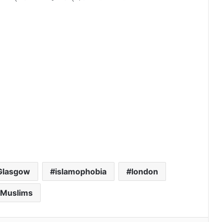
Glasgow
islamophobia
london
Muslims