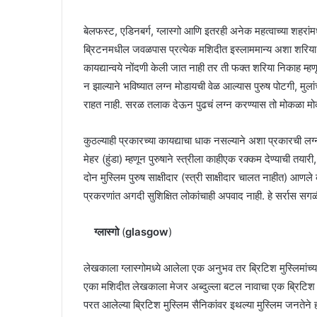
बेलफस्ट, एडिनबर्ग, ग्लास्गो आणि इतरही अनेक महत्वाच्या शहरांम
ब्रिटनमधील जवळपास प्रत्येक मशिदीत इस्लाममान्य अशा शरिया पद्
कायद्यान्वये नोंदणी केली जात नाही तर ती फक्त शरिया निकाह म्हणू
न झाल्याने भविष्यात लग्न मोडायची वेळ आल्यास पुरुष पोटगी, मुलां
राहत नाही. सरळ तलाक देऊन पुढचं लग्न करण्यास तो मोकळा मोकळा 
कुठल्याही प्रकारच्या कायद्याचा धाक नसल्याने अशा प्रकारची लग्नं
मेहर (हुंडा) म्हणून पुरुषाने स्त्रीला काहीएक रक्कम देण्याची तया
दोन मुस्लिम पुरुष साक्षीदार (स्त्री साक्षीदार चालत नाहीत) आण
प्रकरणांत अगदी सुशिक्षित लोकांचाही अपवाद नाही. हे सर्रास सगळी
ग्लास्गो
(
glasgow
)
लेखकाला ग्लास्गोमध्ये आलेला एक अनुभव तर ब्रिटिश मुस्लिमांच्या 
एका मशिदीत लेखकाला मेजर अब्दुल्ला बटल नावाचा एक ब्रिटिश मुस
परत आलेल्या ब्रिटिश मुस्लिम सैनिकांवर इथल्या मुस्लिम जनतेने ह