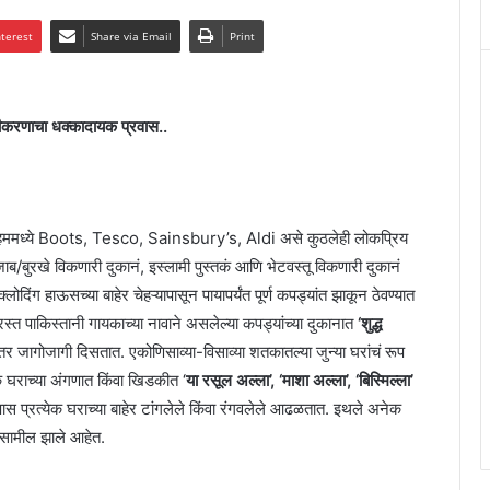
nterest
Share via Email
Print
मीकरणाचा धक्कादायक प्रवास..
्मिंगहममध्ये Boots, Tesco, Sainsbury’s, Aldi असे कुठलेही लोकप्रिय
ब/बुरखे विकणारी दुकानं, इस्लामी पुस्तकं आणि भेटवस्तू विकणारी दुकानं
लोदिंग हाऊसच्या बाहेर चेहऱ्यापासून पायापर्यंत पूर्ण कपड्यांत झाकून ठेवण्यात
त पाकिस्तानी गायकाच्या नावाने असलेल्या कपड्यांच्या दुकानात
‘शुद्ध
तर जागोजागी दिसतात. एकोणिसाव्या-विसाव्या शतकातल्या जुन्या घरांचं रूप
घराच्या अंगणात किंवा खिडकीत ‘
या रसूल अल्ला’, ‘माशा अल्ला’, ‘बिस्मिल्ला’
प्रत्येक घराच्या बाहेर टांगलेले किंवा रंगवलेले आढळतात. इथले अनेक
सामील झाले आहेत.