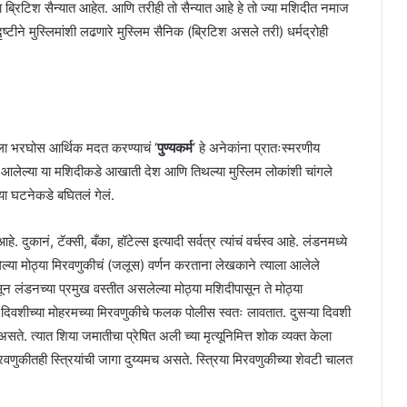
ा ब्रिटिश सैन्यात आहेत. आणि तरीही तो सैन्यात आहे हे तो ज्या मशिदीत नमाज
ष्टीने मुस्लिमांशी लढणारे मुस्लिम सैनिक (ब्रिटिश असले तरी) धर्मद्रोही
ीला भरघोस आर्थिक मदत करण्याचं ‘
पुण्यकर्म
‘ हे अनेकांना प्रातःस्मरणीय
ात आलेल्या या मशिदीकडे आखाती देश आणि तिथल्या मुस्लिम लोकांशी चांगले
े या घटनेकडे बघितलं गेलं.
ुकानं, टॅक्सी, बँका, हॉटेल्स इत्यादी सर्वत्र त्यांचं वर्चस्व आहे. लंडनमध्ये
ेल्या मोठ्या मिरवणुकीचं (जलूस) वर्णन करताना लेखकाने त्याला आलेले
 लंडनच्या प्रमुख वस्तीत असलेल्या मोठ्या मशिदीपासून ते मोठ्या
या दिवशीच्या मोहरमच्या मिरवणुकीचे फलक पोलीस स्वतः लावतात. दुसऱ्या दिवशी
 त्यात शिया जमातीचा प्रेषित अली च्या मृत्यूनिमित्त शोक व्यक्त केला
वणुकीतही स्त्रियांची जागा दुय्यमच असते. स्त्रिया मिरवणुकीच्या शेवटी चालत