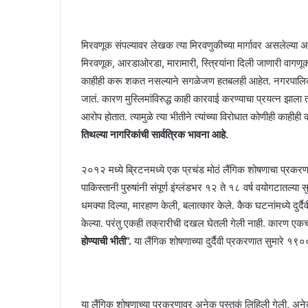
मिरवणूक संपल्यावर लेखक त्या मिरवणुकीच्या मार्गावर असलेल्या अ
मिरवणूक, आरडाओरडा, मारामारी, स्त्रियांना दिली जाणारी वागणूक या
काहीही करू शकत नसल्याने सगळेजण हतबलही आहेत. नगरपालिका, पोल
जातं. कारण मुस्लिमांविरुद्ध काही कारवाई करण्याचा प्रयत्न झ
आरोप होतात. त्यामुळे त्या भीतीने त्यांच्या विरोधात कोणीही काहीह
तिथल्या नागरिकांची सार्वत्रिक भावना आहे.
२०१२ मध्ये ब्रिटनमध्ये एक प्रचंड मोठं लैंगिक शोषणाचा प्रक
पाकिस्तानी पुरुषांनी संपूर्ण इंग्लंडभर १२ ते १८ वर्ष वयोगटातल्या स
धमक्या दिल्या, मारहाण केली, बलात्कार केले. कैक घटनांमध्ये दुर
केल्या. परंतु एकही तक्रारीची दखल घेतली गेली नाही. कारण एक
होण्याची भीती”.
या लैंगिक शोषणाच्या दुर्दैवी प्रकरणात सुमारे १
या लैंगिक शोषणाच्या प्रकरणावर अनेक पुस्तकं लिहिली गेली, अन