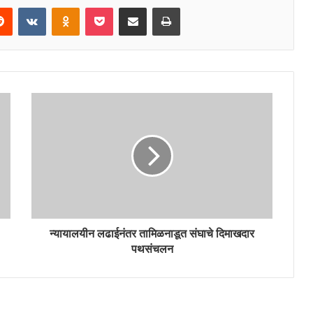
erest
Reddit
VKontakte
Odnoklassniki
Pocket
Share via Email
Print
न्यायालयीन लढाईनंतर तामिळनाडूत संघाचे दिमाखदार
पथसंचलन