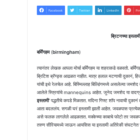
Facebook
Twitter
LinkedIn
Pi
ब्रिटनच्या इस्ला
बर्मिंगहम
(
birmingham
)
त्यानंतर लेखक आपला मोर्चा बर्मिंगहम या शहराकडे वळवतो. बर
ब्रिटिश ब्रॅण्ड्स आढळत नाहीत. मात्र हलाल मटणाची दुकानं, हिजा
यांची इथे रेलचेल आहे. बिस्मिल्लाह बिल्डिंगमध्ये असलेल्या जमशेद क्
आलेले स्त्रियांचे mannequins आहेत. जुनेद जमशेद या वादग्रस्
इस्लामी’
पद्धतीचे कपडे मिळतात. मदिना गिफ्ट शॉप नावाची दुकानं 
आता बदललंय. सगळी घरं इस्लामी झाली आहेत. जवळपास प्रत्येक 
असे फलक लागलेले आढळतात. मक्केच्या काबाचे फोटो तर जवळपास 
तरुण सीरियामध्ये जाऊन आयसिस या इस्लामी अतिरेकी संघटनेत 