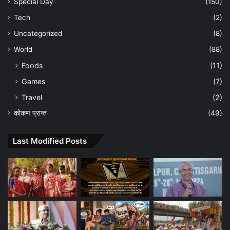
Special Day
(150)
Tech
(2)
Uncategorized
(8)
World
(88)
Foods
(11)
Games
(7)
Travel
(2)
कोकण प्रान्त
(49)
Last Modified Posts