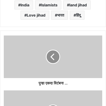
India
Islamists
land jihad
Love jihad
भारत
हिंदू
पुन्हा एकदा विटंबना …