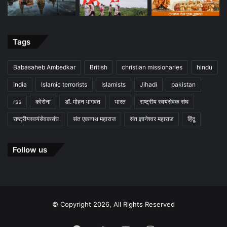
Tags
Babasaheb Ambedkar
British
christian missionaries
hindu
India
Islamic terrorists
Islamists
Jihadi
pakistan
rss
कोरोना
डॉ. मोहन भागवत
भारत
राष्ट्रीय स्वयंसेवक संघ
राष्ट्रीयस्वयंसेवकसंघ
संत एकनाथ महाराज
संत ज्ञानेश्वर महाराज
हिंदू
Follow us
© Copyright 2026, All Rights Reserved