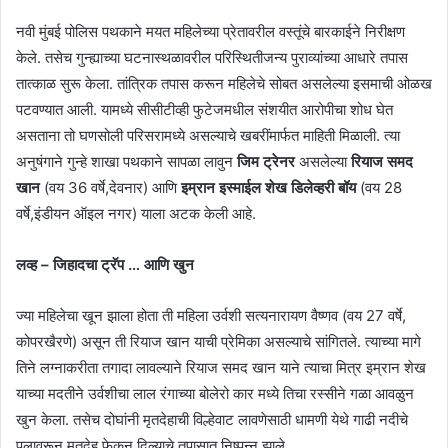
नवी मुंबई पोलिस पथकाने मयत महिलेच्या प्रेतावरील वस्तूंचे बारकाईने निरीक्षण
केले. तसेच गुन्ह्याच्या घटनास्थळावरील परिस्थितीजन्य पुराव्यांच्या आधारे तपास
तात्काळ सुरू केला. तांत्रिक तपास करून महिलेचे सोबत असलेल्या इसमाची ओळख
पटवण्यात आली. यामध्ये सीसीटीव्ही फुटेजमधील संशयीत आरोपीचा शोध घेत
असताना तो घणसोली परिसरामध्ये असल्याचे खबरींमार्फत माहिती मिळाली. त्या
अनुषंगाने गुन्हे शाखा पथकाने सापळा लावुन
जिम ट्रेनर
असलेल्या
रियाज समद
खान
(वय 36 वर्षे,देवनार) आणि
इम्रान इस्माईल शेख
डिलेव्हरी बॉय
(वय 28
वर्षे,इंडीयन ऑइल नगर) याला अटक केली आहे.
लव्ह – जिहादचा ट्रॅप … आणि खुन
ज्या महिलेचा खून झाला होता ती महिला उर्वशी सत्यनारायण वैष्णव (वय 27 वर्षे,
कोपरखैरणे) असून ती रियाज खान याची प्रेमिका असल्याचे सांगितले. त्याच्या मागे
तिने लग्नाकरीता तगादा लावल्याने रियाज समद खान याने त्याचा मित्र इम्रान शेख
याच्या मदतीने उर्वशीचा लाल रंगाच्या बोलेरो कार मध्ये तिचा रस्सीने गळा आवळुन
खुन केला. तसेच दोघांनी मृतदेहाची विल्हेवाट लावणेसाठी धामणी येथे गाढी नदीचे
पुलावरून मृतदेह फेकुन दिल्याचे तपासात निष्पन्न झाले.