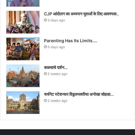
CJP आंदोलन का अध्ययन युवाओं के लिए आवश्यक..
3 days ago
Parenting Has Its Limits….
5 days ago
कळसाचे दर्शन…
2 weeks ago
चर्चगेट स्टेशनवर विठ्ठलभक्तीचा अनोखा सोहळा…
2 weeks ago