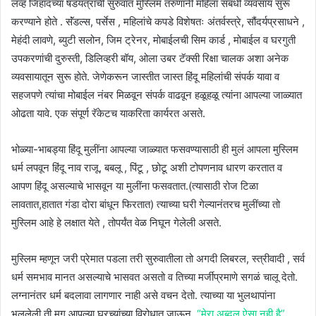
लव्ह जिहादच्या षडयंत्राची सुरुवात मुस्लिम तरुणांनी महिला संबंधी व्यवसाय सुरू
करण्याने होते . सॅंडल्स, पर्सेस , महिलांचे कपडे विशेषतः अंतर्वस्त्रे, सौंदर्यप्रसाधने ,
मेहंदी लावणे, ब्युटी सलोन, जिम ट्रेनर, मोबाईलची सिम कार्ड , मोबाईल व घरगुती
उपकरणांची दुरुस्ती, डिलिव्हरी बॉय, ओला उबर टॅक्सी रिक्षा चालक अशा अनेक
व्यवसायातून सुरू होते. जेणेकरून जास्तीत जास्त हिंदू महिलांची संपर्क यावा व
सहजपणे त्यांचा मोबाईल नंबर मिळवून संपर्क वाढवून हळूहळू त्यांना आपल्या जाळ्यात
ओढता यावे. एक संपूर्ण रॅकेटच याकरिता कार्यरत असते.
भोळ्या-भाबड्या हिंदू मुलींना आपल्या जाळ्यात फसवण्यासाठी ही मुलं आपला मुस्लिम
धर्म लपवून हिंदू नाव राजू, बबलू , पिंटू , छोटू अशी टोपणनाव धारण करतात व
आपण हिंदू असल्याचे भासवून या मुलींना फसवतात.(त्यासाठी रोज टिळा
लावतात,हातात गंडा दोरा बांधून फिरतात) त्याच्या घरी गेल्यानंतरच मुलींच्या तो
मुस्लिम आहे हे लक्षात येते , तोपर्यंत वेळ निघून गेलेली असते.
मुस्लिम म्हणून जरी प्रेमात पडला तरी सुरुवातीला तो अगदी लिबरल, स्त्रीवादी , सर्व
धर्म समभाव मानत असल्याचे भासवत असतो व तिच्या मर्जीप्रमाणे सगळं चालू देतो.
लग्नानंतर धर्म बदलावा लागणार नाही असे वचन देतो. त्याच्या या भुलथापांना
भुललेली ती मग आपल्या घरच्यांच्या विरोधात जाऊन
“मेरा अब्दुल ऐसा नही है”