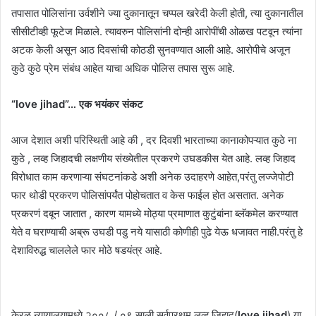
तपासात पोलिसांना उर्वशीने ज्या दुकानातून चप्पल खरेदी केली होती, त्या दुकानातील
सीसीटीव्ही फूटेज मिळाले. त्यावरुन पोलिसांनी दोन्ही आरोपींची ओळख पटवून त्यांना
अटक केली असून आठ दिवसांची कोठडी सुनवण्यात आली आहे. आरोपीचे अजून
कुठे कुठे प्रेम संबंध आहेत याचा अधिक पोलिस तपास सुरू आहे.
“love jihad”… एक भयंकर संकट
आज देशात अशी परिस्थिती आहे की , दर दिवशी भारताच्या कानाकोपऱ्यात कुठे ना
कुठे , लव्ह जिहादची लक्षणीय संख्येतील प्रकरणे उघडकीस येत आहे. लव्ह जिहाद
विरोधात काम करणाऱ्या संघटनांकडे अशी अनेक उदाहरणे आहेत,परंतु लज्जेपोटी
फार थोडी प्रकरण पोलिसांपर्यंत पोहोचतात व केस फाईल होत असतात. अनेक
प्रकरणं दबून जातात , कारण यामध्ये मोठ्या प्रमाणात कुटुंबांना ब्लॅकमेल करण्यात
येते व घराण्याची अब्रू उघडी पडु नये यासाठी कोणीही पुढे येऊ धजावत नाही.परंतु हे
देशाविरुद्ध चाललेले फार मोठे षडयंत्र आहे.
केरळ न्यायालयामध्ये २००८ / ०९ साली सर्वप्रथम लव्ह जिहाद(
love jihad
) या