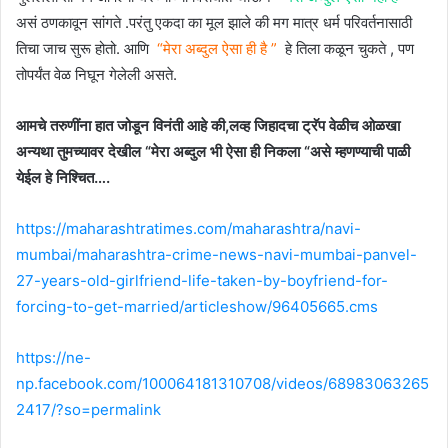
असं ठणकावून सांगते .परंतु एकदा का मूल झाले की मग मात्र धर्म परिवर्तनासाठी
तिचा जाच सुरू होतो. आणि
“मेरा अब्दुल ऐसा ही है ”
हे तिला कळून चुकते , पण
तोपर्यंत वेळ निघून गेलेली असते.
आमचे तरुणींना हात जोडून विनंती आहे की,लव्ह जिहादचा ट्रॅप वेळीच ओळखा
अन्यथा तुमच्यावर देखील “मेरा अब्दुल भी ऐसा ही निकला “असे म्हणण्याची पाळी
येईल हे निश्चित….
https://maharashtratimes.com/maharashtra/navi-
mumbai/maharashtra-crime-news-navi-mumbai-panvel-
27-years-old-girlfriend-life-taken-by-boyfriend-for-
forcing-to-get-married/articleshow/96405665.cms
https://ne-
np.facebook.com/100064181310708/videos/68983063265
2417/?so=permalink