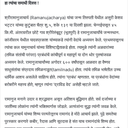
हा त्यांचा समाधी दिवस !
श्रीरामानुजाचार्य (Ramanujacharya) यांचा जन्म तिरुपती येथील असुरी केशव
भट्टर यांच्या कुटुंबात चैत्र शु.५, शके ९३९ या दिवशी झाला. चेन्नईपासून ४५
कि.मी. अंतरावरील छोटे गाव श्रीपेरुंबूदूर (भूतपुरी) हे रामानुजाचार्यांचे जन्मस्थान.
कांजीवरम येथील यादवप्रकाश यांच्याकडे त्यांनी वेदांचे अध्ययन केले. प्रथमपासूनच
त्यांचा कल यामुनाचार्य यांच्या विशिष्टाद्वैताकडे होता. त्यामुळे त्यांनी अळवारांच्या
(तमिळ संतांची परंपरा) प्रबंधांचें कांचीपूर्ण व महापूर्ण या दोन थोर पुरुषांजवळ
अध्ययन केले. रामानुजाचार्यांच्या अगोदर ६०० वर्षांपासून आळवार हा वैष्णव
साधुसंतांचा संप्रदाय तमिळनाडूत(tamilnadu) होता. त्यांचे तमिळ भाषेतील उच्च
धार्मिक आशय असलेले साहित्य होते. त्यांना ‘प्रबंध’ म्हणतात. या प्रबंधांना वेदांच्या
बरोबरीने महत्त्व होते, म्हणून त्यांना ‘द्राविड वेद’ असेही म्हटले जाते.
रामानुज मनाने उदार व श्रद्धावान असून अतिशय बुद्धिमान होते. सर्व दर्जाच्या व
जातींच्या लोकांना त्यांनी भक्तिमार्गास जोडले. अत्यंजांना सुद्धा त्यांनी जवळ केले.
रामानुजाचार्य यांच्या शिष्य परम्परेतूनच रामानंद हे मोठे आचार्य झाले. पुढे समतेचा
पुरस्कार करणारे कबीर, रैदास आणि सूरदास हे संत याच रामानंदांचे शिष्य होत.