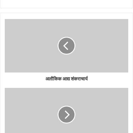
अलौकिक आद्य शंकराचार्य