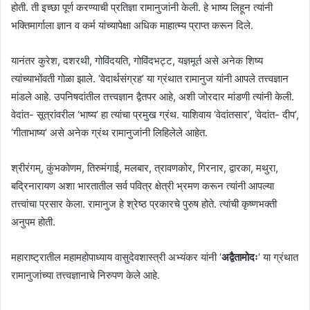
होती. ती इच्छा पूर्ण करण्याची प्रतिज्ञा रामानुजांनी केली. हे भाष्य लिहून त्यांनी
भक्तिमार्गाला ज्ञान व कर्म यांच्यापेक्षा अधिक माहात्म्य प्राप्त करून दिले.
यानंतर कुरेश, दशरथी, गोविंदयति, गोविंदभट्ट, यज्ञमूर्त असे अनेक शिष्य
त्यांच्याभोंवती गोळा झाले. ‘वेदार्थसंग्रह’ या ग्रंथात रामानुज यांनी आपले तत्त्वज्ञान
मांडले आहे. उपनिषदांतील तत्त्वज्ञान द्वैतपर आहे, अशी जोरदार मांडणी त्यांनी केली.
वेदांत- सूत्रांवरील ‘भाष्य’ हा त्यांचा प्रमुख ग्रंथ. याशिवाय ‘वेदांतसार’, ‘वेदांत- दीप’,
‘गीताभाष्य’ असे अनेक ग्रंथ रामानुजांनी लिहिलेले आहेत.
श्रीरंगम्, कुंभकोणम, तिरुमंगाई, मलबार, त्रावणकोर, गिरनार, द्वारका, मथुरा,
बद्रिनारायण अशा भारतातील सर्व पवित्र क्षेत्री भ्रमण करून त्यांनी आपल्या
तत्त्वांचा प्रसार केला. रामानुज हे श्रेष्ठ प्रकारचे पुरुष होते. त्यांची कृष्णभक्ती
अनुपम होती.
महाराष्ट्रातील महामहोपाध्याय वासुदेवशास्त्री अभ्यंकर यांनी ‘
अद्वैतामोदः
‘ या ग्रंथात
रामानुजांच्या तत्त्वज्ञानाचे निरुपण केले आहे.