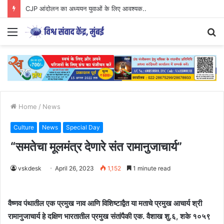
CJP आंदोलन का अध्ययन युवाओं के लिए आवश्यक..
Menu
S
fo
Home
/
News
Culture
News
Special Day
“समतेचा मूलमंत्र देणारे संत रामानुजाचार्य”
vskdesk
April 26, 2023
1,152
1 minute read
वैष्णव पंथातील एक प्रमुख नाव आणि विशिष्टाद्वैत या मताचे प्रमुख आचार्य श्री
रामानुजाचार्य हे दक्षिण भारतातील प्रमुख संतांपैकी एक. वैशाख शु.६, शके १०५९