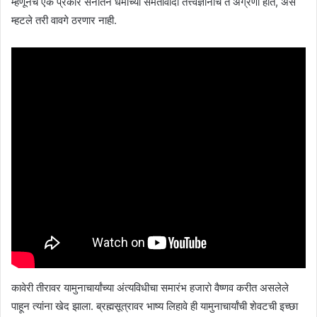
म्हणूनच एक प्रकारे सनातन धर्माच्या समतावादी तत्त्वज्ञानाचे ते अग्रणी होत, असे
म्हटले तरी वावगे ठरणार नाही.
कावेरी तीरावर यामुनाचार्यांच्या अंत्यविधीचा समारंभ हजारो वैष्णव करीत असलेले
पाहून त्यांना खेद झाला. ब्रह्मसूत्रावर भाष्य लिहावे ही यामुनाचार्यांची शेवटची इच्छा