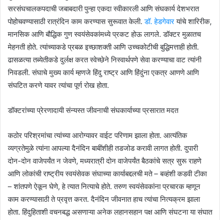
सरसंघचालकपदाची जबाबदारी पुन्हा एकदा स्वीकारली आणि संघकार्य देशभरात
पोहोचवण्यासाठी रात्रंदिन काम करण्यास सुरूवात केली.
डॉ. हेडगेवार
यांचे शारिरीक,
मानसिक आणि बौद्धिक गुण स्वयंसेवकांमध्ये प्रकट होऊ लागले. डॉक्टर मुळातच
मेहनती होते. त्यांच्याकडे प्रबळ इच्छाशक्ती आणि उच्चकोटीची बुद्धिमत्ताही होती.
ढासळत्या तब्येतीकडे दुर्लक्ष करत स्वेच्छेने निस्वार्थपणे सेवा करण्याचा वाट त्यांनी
निवडली. संघाचे मुख्य कार्य म्हणजे हिंदु राष्ट्र आणि हिंदुंना एकत्र आणणे आणि
संघटित करणे यावर त्यांचा पूर्ण रोख होता.
डॉक्टरांच्या प्रेरणादायी संन्यस्त जीवनाची संघकार्याच्या प्रसारात मदत
कठोर परिश्रमांचा त्यांच्या आरोग्यावर वाईट परिणाम झाला होता. आत्यंतिक
व्यग्रतेमुळे त्यांना आपल्या दैनंदिन बाबींशीही तडजोड करावी लागत होती. दुपारी
दोन-दोन वाजेपर्यंत न जेवणे, मध्यरात्री दोन वाजेपर्यंत बैठकांचे सत्र सुरू राहणे
आणि लोकांची राष्ट्रीय स्वयंसेवक संघाच्या कार्याबद्दलची मते – बव्हंशी कडवी टीका
– शांतपणे ऐकून घेणे, हे त्यात नित्याचे होते. तरुण स्वयंसेवकांना प्रचारक म्हणून
काम करण्यासाठी ते प्रवृत्त करत. दैनंदिन जीवनात हाच त्यांचा नित्यक्रम झाला
होता. हिंदुहिताशी वचनबद्ध असणाऱ्या अनेक लहानसहान पक्ष आणि संघटना या संघात