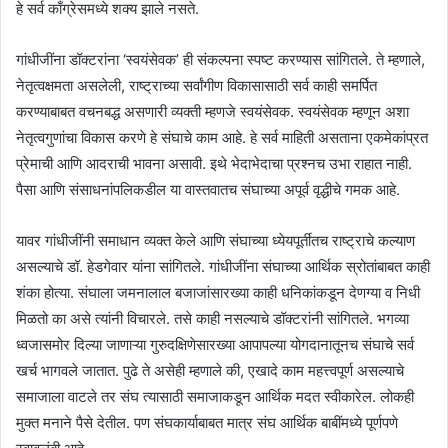
हे सर्व काँग्रेसमध्ये शक्य झाले नसते.
गांधीजींना डॉक्टरांना ‘स्वयंसेवक’ ही संकल्पना स्पष्ट करण्यास सांगितले. ते म्हणाले,
नेतृत्वक्षमता असलेली, राष्ट्राच्या सर्वांगीण विकासासाठी सर्व काही समर्पित
करण्याबाबत वचनबद्ध असणारी व्यक्ती म्हणजे स्वयंसेवक. स्वयंसेवक म्हणून अशा
नेतृत्वगुणांचा विकास करणे हे संघाचे काम आहे. हे सर्व माहिती असताना एकमेकांप्रत
प्रेमाची आणि आदराची भावना असावी. इथे भेदाभेदाचा प्रश्नच उभा राहात नाही.
पैसा आणि संसाधनांपलिकडील या वास्तवातच संघाच्या अपूर्व वृद्धीचे गमक आहे.
यावर गांधीजींनी समाधान व्यक्त केले आणि संघाच्या ध्येयपूर्तीतच राष्ट्राचे कल्याण
असल्याचे डॉ. हेडगेवार यांना सांगितले. गांधीजींना संघाच्या आर्थिक स्रोतांबाबत काही
शंका होत्या. संघाला जमनालाल बजाजांसारख्या काही धनिकांकडून देणग्या व निधी
मिळतो का असे त्यांनी विचारले. तसे काही नसल्याचे डॉक्टरांनी सांगितले. भगव्या
ध्वजासमोर दिल्या जाणाऱ्या गुरुदक्षिणेसारख्या आपापल्या योगदानातूनच संघाचे सर्व
खर्च भागवले जातात. पुढे ते असेही म्हणाले की, एखादे काम महत्त्वपूर्ण असल्याचे
समाजाला वाटले तर संघ त्यासाठी समाजाकडून आर्थिक मदत स्वीकारेल. लोकही
मुक्त मनाने पैसे देतील. पण संघकार्याबाबत मात्र संघ आर्थिक बाबींमध्ये पूर्णपणे