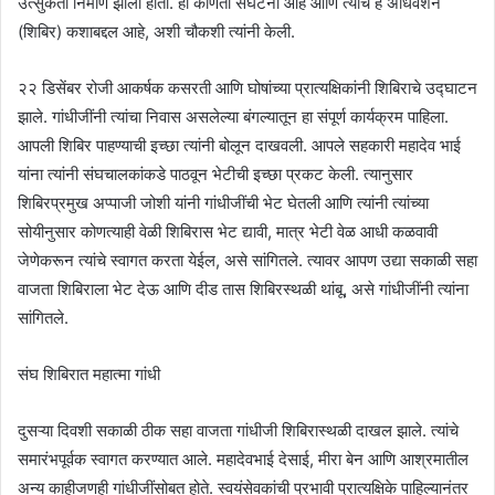
उत्सुकता निर्माण झाली होती. ही कोणती संघटना आहे आणि त्यांचे हे अधिवेशन
(शिबिर) कशाबद्दल आहे, अशी चौकशी त्यांनी केली.
२२ डिसेंबर रोजी आकर्षक कसरती आणि घोषांच्या प्रात्यक्षिकांनी शिबिराचे उद्घाटन
झाले. गांधीजींनी त्यांचा निवास असलेल्या बंगल्यातून हा संपूर्ण कार्यक्रम पाहिला.
आपली शिबिर पाहण्याची इच्छा त्यांनी बोलून दाखवली. आपले सहकारी महादेव भाई
यांना त्यांनी संघचालकांकडे पाठवून भेटीची इच्छा प्रकट केली. त्यानुसार
शिबिरप्रमुख अप्पाजी जोशी यांनी गांधीजींची भेट घेतली आणि त्यांनी त्यांच्या
सोयीनुसार कोणत्याही वेळी शिबिरास भेट द्यावी, मात्र भेटी वेळ आधी कळवावी
जेणेकरून त्यांचे स्वागत करता येईल, असे सांगितले. त्यावर आपण उद्या सकाळी सहा
वाजता शिबिराला भेट देऊ आणि दीड तास शिबिरस्थळी थांबू, असे गांधीजींनी त्यांना
सांगितले.
संघ शिबिरात महात्मा गांधी
दुसऱ्या दिवशी सकाळी ठीक सहा वाजता गांधीजी शिबिरास्थळी दाखल झाले. त्यांचे
समारंभपूर्वक स्वागत करण्यात आले. महादेवभाई देसाई, मीरा बेन आणि आश्रमातील
अन्य काहीजणही गांधीजींसोबत होते. स्वयंसेवकांची प्रभावी प्रात्यक्षिके पाहिल्यानंतर