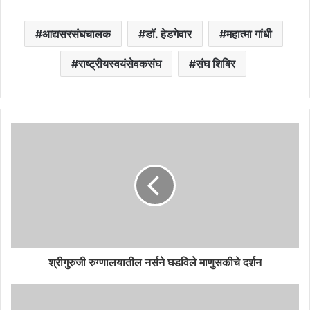
आद्यसरसंघचालक
डॉ. हेडगेवार
महात्मा गांधी
राष्ट्रीयस्वयंसेवकसंघ
संघ शिबिर
श्रीगुरुजी रुग्णालयातील नर्सने घडविले माणुसकीचे दर्शन