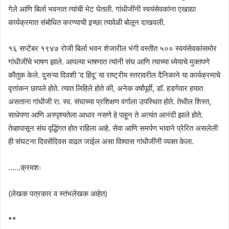
गेले आणि बिर्ला भवनात त्यांची भेट घेतली. गांधीजींनी स्वयंसेवकांना एखाद्या
कार्यक्रमात संबोधित करण्याची इच्छा त्यावेळी बोलून दाखवली.
१६ सप्टेंबर १९४७ रोजी बिर्ला भवन शेजारील भंगी वस्तीत ५०० स्वयंसेवकांसमोर
गांधीजींचे भाषण झाले. आपल्या भाषणात त्यांनी संघ आणि त्याच्या ध्येयाचे मुक्तपणे
कौतुक केले. दुसऱ्या दिवशी ‘द हिंदू’ या राष्ट्रीय स्तरावरील दैनिकाने या कार्यक्रमाचे
वृत्तांकन छापले होते. त्यात लिहिले होते की, अनेक वर्षांपूर्वी, डॉ. हडगेवार हयात
असताना गांधीजी रा. स्व. संघाच्या प्रशिक्षण वर्गाला उपस्थित होते. तेथील शिस्त,
साधेपणा आणि अस्पृश्यतेला आधार नसणे हे पाहून ते अत्यंत आनंदी झाले होते.
तेव्हापासून संघ वृद्धिंगत होत राहिला आहे. सेवा आणि समर्पण भावाने प्रेरित असलेली
ही संघटना दिवसेंदिवस वाढत जाईल असा विश्वास गांधीजींनी व्यक्त केला.
……क्रमशः
(लेखक पत्रकार व स्तंभलेखक आहेत)
**