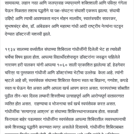
सामावल्या. लहान नद्या आणि जलप्रवाह ज्याप्रमाणे शक्तिशाली आणि पवित्र गंगेला
येऊन मिळतात तशाच पद्धतीने या पक्ष-संघटना संघाशी एकरूप झाल्या. संघाची
उद्दिष्टे आणि त्याची आवश्यकता मदन मोहन मालवीय, स्वातंत्र्यवीर सावरकर,
सुभाषचंद्र बोस, डॉ. आंबेडकर आणि महात्मा गांधी आदी राष्ट्रीय नेत्यांना पटवून
देण्यात डॉक्टरजी यशस्वी झाले.
१९३४ सालच्या वर्ध्यातील संघाच्या शिबिराला गांधीजींनी दिलेली भेट हा त्यावेळी
चर्चेचा विषय झाला होता. आपल्या विद्यार्थीदशेपासून डॉक्टरांना जवळून पाहिलेले
नारायण हरी पालकर यांनी आपल्या १०६० साली प्रकाशित झालेल्या डॉ. हेडगेवार
चरित्र या पुस्तकात गांधीजी आणि डॉक्टरांच्या भेटीचा उल्लेख केला आहे. त्यांनी
म्हटले आहे की, स्वयंसेवक संघाच्या शिबिरात येताना स्वतःचा बिछाना, गणवेश, कपडे
स्वतःच घेऊन येत असत आणि आपला खर्च आपण करत असत. परस्परांच्या सोबतीत
पुढील तीन-चार दिवस लष्करी शिस्तीच्या उत्साहपूर्ण आणि आरोग्यपूर्ण वातावरणात
व्यतित होत असत. राहण्याचा व भोजनाचा सर्व खर्च स्वयंसेवक करत असत.
गांधीजींचा ‘सत्याग्रह आश्रम’ हा संघाच्या शिबिरस्थानाजवळच होता. सकाळी
फिरायला बाहेर पडल्यावर गांधीजींना स्वयंसेवक आपल्या शिबिरातील व्यवस्थापनाची
कामे शिस्तबद्ध पद्धतीने करण्यात व्यग्र असलेले दिसायचे. गांधीजींना शिबिराबाबत