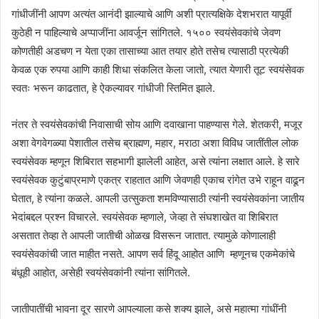
गांधीजींनी आपण अत्यंत आनंदी झाल्याचे आणि अशी प्रात्यक्षिके देशभरात यापूर्वी
कुठेही न पाहिल्याचे अप्पाजींना आवर्जून सांगितले. १५०० स्वयंसेवकांचे जेवण
कोणतीही अडचण न येता एका तासाच्या आत तयार होते तसेच त्यासाठी प्रत्येकी
केवळ एक रुपया आणि काही शिधा संकलित केला जातो, त्यात येणारी तूट स्वयंसेवक
स्वतः भरून काढतात, हे ऐकल्यावर गांधीजी स्तिमित झाले.
नंतर ते स्वयंसेवकांची निवासाची सोय आणि दवाखाना पाहण्यास गेले. शेतकरी, मजूर
अशा वेगवेगळ्या पेशातील तसेच ब्राह्मण, महार, मराठा अशा विविध जातींतील लोक
स्वयंसेवक म्हणून शिबिरात सहभागी झालेली आहेत, असे त्यांना लक्षात आले. हे सारे
स्वयंसेवक कुटुंबाप्रमाणे एकत्र राहतात आणि जेवणही एकाच रांगेत उभे राहून वाढून
घेतात, हे त्यांना कळले. आपली उत्सुकता शमविण्यासाठी त्यांनी स्वयंसेवकांना जातीय
भेदांबद्दल प्रश्न विचारले. स्वयंसेवक म्हणाले, जेव्हा ते संघशाखेत वा शिबिरात
असतात तेव्हा ते आपली जातीची ओळख विसरून जातात. त्यामुळे कोणालाही
स्वयंसेवकांची जात माहीत नसते. आपण सर्व हिंदू आहोत आणि म्हणूनच एकमेकांचे
बंधूही आहोत, असेही स्वयंसेवकांनी त्यांना सांगितले.
जातीपातींची भावना दूर सारणे आपल्याला कसे शक्य झाले, असे महात्मा गांधींनी