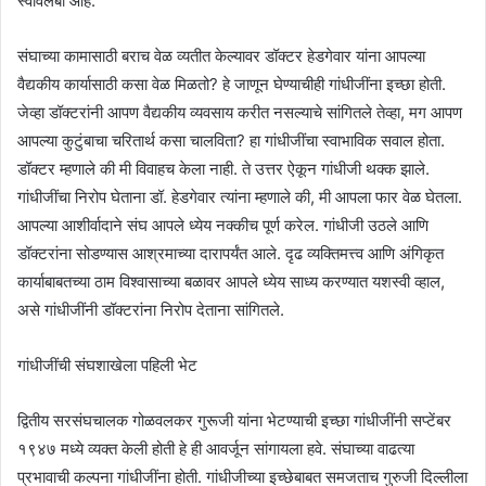
स्वावलंबी आहे.
संघाच्या कामासाठी बराच वेळ व्यतीत केल्यावर डॉक्टर हेडगेवार यांना आपल्या
वैद्यकीय कार्यासाठी कसा वेळ मिळतो? हे जाणून घेण्याचीही गांधीजींना इच्छा होती.
जेव्हा डॉक्टरांनी आपण वैद्यकीय व्यवसाय करीत नसल्याचे सांगितले तेव्हा, मग आपण
आपल्या कुटुंबाचा चरितार्थ कसा चालविता? हा गांधीजींचा स्वाभाविक सवाल होता.
डॉक्टर म्हणाले की मी विवाहच केला नाही. ते उत्तर ऐकून गांधीजी थक्क झाले.
गांधीजींचा निरोप घेताना डॉ. हेडगेवार त्यांना म्हणाले की, मी आपला फार वेळ घेतला.
आपल्या आशीर्वादाने संघ आपले ध्येय नक्कीच पूर्ण करेल. गांधीजी उठले आणि
डॉक्टरांना सोडण्यास आश्रमाच्या दारापर्यंत आले. दृढ व्यक्तिमत्त्व आणि अंगिकृत
कार्याबाबतच्या ठाम विश्वासाच्या बळावर आपले ध्येय साध्य करण्यात यशस्वी व्हाल,
असे गांधीजींनी डॉक्टरांना निरोप देताना सांगितले.
गांधीजींची संघशाखेला पहिली भेट
द्वितीय सरसंघचालक गोळवलकर गुरूजी यांना भेटण्याची इच्छा गांधीजींनी सप्टेंबर
१९४७ मध्ये व्यक्त केली होती हे ही आवर्जून सांगायला हवे. संघाच्या वाढत्या
प्रभावाची कल्पना गांधीजींना होती. गांधीजीच्या इच्छेबाबत समजताच गुरुजी दिल्लीला