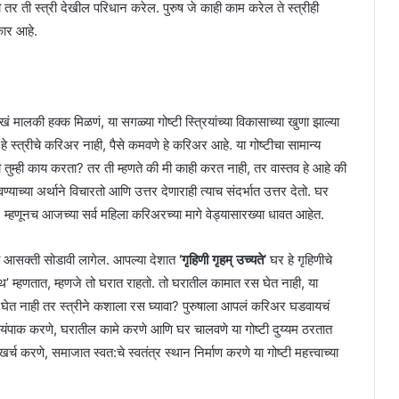
 तर ती स्त्री देखील परिधान करेल. पुरुष जे काही काम करेल ते स्त्रीही
िकार आहे.
 मालकी हक्क मिळणं, या सगळ्या गोष्टी स्त्रियांच्या विकासाच्या खुणा झाल्या
 स्त्रीचे करिअर नाही, पैसे कमवणे हे करिअर आहे. या गोष्टीचा सामान्य
 तुम्ही काय करता? तर ती म्हणते की मी काही करत नाही, तर वास्तव हे आहे की
याच्या अर्थाने विचारतो आणि उत्तर देणाराही त्याच संदर्भात उत्तर देतो. घर
े. म्हणूनच आजच्या सर्व महिला करिअरच्या मागे वेड्यासारख्या धावत आहेत.
ी आसक्ती सोडावी लागेल. आपल्या देशात
‘गृहिणी गृहम् उच्यते’
घर हे गृहिणीचे
्थ’ म्हणतात, म्हणजे तो घरात राहतो. तो घरातील कामात रस घेत नाही, या
 घेत नाही तर स्त्रीने कशाला रस घ्यावा? पुरुषाला आपलं करिअर घडवायचं
ंपाक करणे, घरातील कामे करणे आणि घर चालवणे या गोष्टी दुय्यम ठरतात
 करणे, समाजात स्वत:चे स्वतंत्र स्थान निर्माण करणे या गोष्टी महत्त्वाच्या