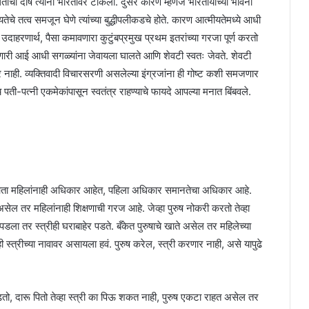
तीचा दोष त्यांनी भारतावर टाकला. दुसरे कारण म्हणजे भारतीयांच्या भावना
तेचे तत्व समजून घेणे त्यांच्या बुद्धीपलीकडचे होते. कारण आत्मीयतेमध्ये आधी
उदाहरणार्थ, पैसा कमावणारा कुटुंबप्रमुख प्रथम इतरांच्या गरजा पूर्ण करतो
ारी आई आधी सगळ्यांना जेवायला घालते आणि शेवटी स्वतः जेवते. शेवटी
 नाही. व्यक्तिवादी विचारसरणी असलेल्या इंग्रजांना ही गोष्ट कशी समजणार
हणजेच पती-पत्नी एकमेकांपासून स्वतंत्र राहण्याचे फायदे आपल्या मनात बिंबवले.
 आता महिलांनाही अधिकार आहेत, पहिला अधिकार समानतेचा अधिकार आहे.
 असेल तर महिलांनाही शिक्षणाची गरज आहे. जेव्हा पुरुष नोकरी करतो तेव्हा
पडला तर स्त्रीही घराबाहेर पडते. बँकेत पुरुषाचे खाते असेल तर महिलेच्या
स्त्रीच्या नावावर असायला हवं. पुरुष करेल, स्त्री करणार नाही, असे यापुढे
ट ओढतो, दारू पितो तेव्हा स्त्री का पिऊ शकत नाही, पुरुष एकटा राहत असेल तर