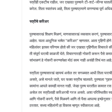
स्त्रीही एकटीच राहील. जर एखाद्या पुरुषाने टी-शर्ट-जीन्स घातली
करेल. तिला स्वातंत्र्य आहे, तिला पुरुषाप्रमाणे वागण्याचा पूर्ण अध
स्त्रीचे करिअर
पुरुषासारखं शिक्षण मिळणं, माणसासारखं व्यवसाय करणं, पुरुषासारखं
आहेत. याला आधुनिक भाषेत “करिअर” म्हणतात. आता गृहिणी होणे हे
महिलांवर इतका परिणाम होतो की जर एखाद्या गृहिणीला विचारले की
ती संपूर्ण घराची काळजी घेते. विचारणाराही नोकरी करून पैसे कमावण्
सांभाळणं हे नोकरी करण्यापेक्षा मोठं काम नाही असंही तिचं मत आह
स्त्रीला पुरुषासारखं व्हायचं असेल तर सगळ्यात आधी तिला घराच
असते, असे मानले जाते, घर फक्त स्त्रीच चालवते. पुरुषाला ‘गृहस
कामांना आपले कामही मानत नाही. जेव्हा पुरुष घरातील कामात रस
असेल तर स्त्रीलाही करिअरची गरज असते. अशा परिस्थितीत स्वय
आणि नोकरी करणे, पैसे मिळवणे आणि तो पैसा आपल्या इच्छेनुसार खर्च
ठरतात. सध्या महिलांनी हा विकास म्हणून स्वीकारला आहे.