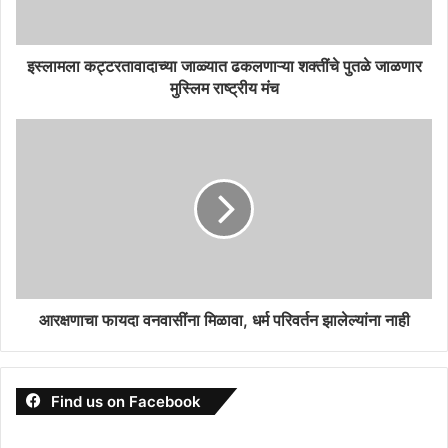
इस्लामला कट्टरतावादाच्या जाळ्यात ढकलणाऱ्या शक्तींचे पुतळे जाळणार
मुस्लिम राष्ट्रीय मंच
आरक्षणाचा फायदा वनवासींना मिळावा, धर्म परिवर्तन झालेल्यांना नाही
Find us on Facebook