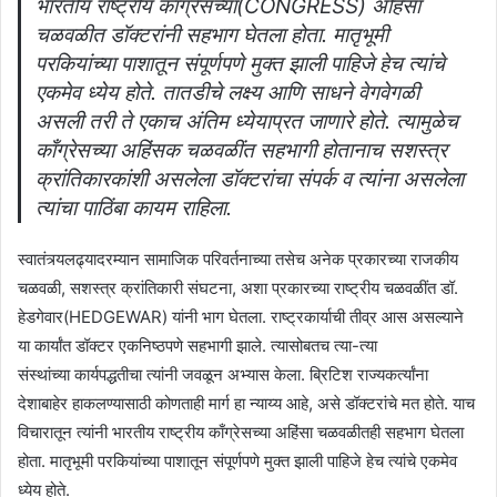
भारतीय राष्ट्रीय काँग्रेसच्या(CONGRESS) अहिंसा
चळवळीत डॉक्टरांनी सहभाग घेतला होता. मातृभूमी
परकियांच्या पाशातून संपूर्णपणे मुक्त झाली पाहिजे हेच त्यांचे
एकमेव ध्येय होते. तातडीचे लक्ष्य आणि साधने वेगवेगळी
असली तरी ते एकाच अंतिम ध्येयाप्रत जाणारे होते. त्यामुळेच
काँग्रेसच्या अहिंसक चळवळींत सहभागी होतानाच सशस्त्र
क्रांतिकारकांशी असलेला डॉक्टरांचा संपर्क व त्यांना असलेला
त्यांचा पाठिंबा कायम राहिला.
स्वातंत्र्यलढ्यादरम्यान सामाजिक परिवर्तनाच्या तसेच अनेक प्रकारच्या राजकीय
चळवळी, सशस्त्र क्रांतिकारी संघटना, अशा प्रकारच्या राष्ट्रीय चळवळींत डॉ.
हेडगेवार(HEDGEWAR) यांनी भाग घेतला. राष्ट्रकार्याची तीव्र आस असल्याने
या कार्यांत डॉक्टर एकनिष्ठपणे सहभागी झाले. त्यासोबतच त्या-त्या
संस्थांच्या कार्यपद्धतीचा त्यांनी जवळून अभ्यास केला. ब्रिटिश राज्यकर्त्यांना
देशाबाहेर हाकलण्यासाठी कोणताही मार्ग हा न्याय्य आहे, असे डॉक्टरांचे मत होते. याच
विचारातून त्यांनी भारतीय राष्ट्रीय काँग्रेसच्या अहिंसा चळवळीतही सहभाग घेतला
होता. मातृभूमी परकियांच्या पाशातून संपूर्णपणे मुक्त झाली पाहिजे हेच त्यांचे एकमेव
ध्येय होते.