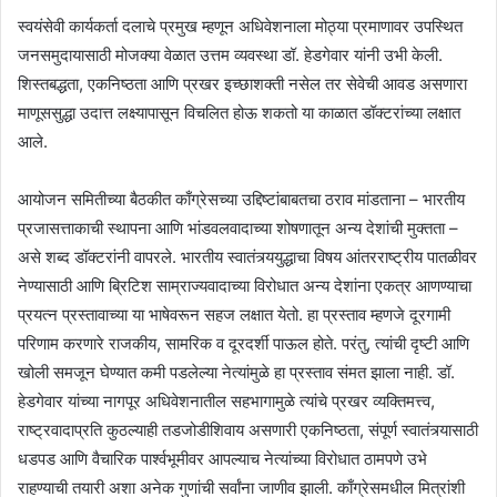
स्वयंसेवी कार्यकर्ता दलाचे प्रमुख म्हणून अधिवेशनाला मोठ्या प्रमाणावर उपस्थित
जनसमुदायासाठी मोजक्या वेळात उत्तम व्यवस्था डॉ. हेडगेवार यांनी उभी केली.
शिस्तबद्धता, एकनिष्ठता आणि प्रखर इच्छाशक्ती नसेल तर सेवेची आवड असणारा
माणूससुद्धा उदात्त लक्ष्यापासून विचलित होऊ शकतो या काळात डॉक्टरांच्या लक्षात
आले.
आयोजन समितीच्या बैठकीत काँग्रेसच्या उद्दिष्टांबाबतचा ठराव मांडताना – भारतीय
प्रजासत्ताकाची स्थापना आणि भांडवलवादाच्या शोषणातून अन्य देशांची मुक्तता –
असे शब्द डॉक्टरांनी वापरले. भारतीय स्वातंत्र्ययुद्धाचा विषय आंतरराष्ट्रीय पातळीवर
नेण्यासाठी आणि ब्रिटिश साम्राज्यवादाच्या विरोधात अन्य देशांना एकत्र आणण्याचा
प्रयत्न प्रस्तावाच्या या भाषेवरून सहज लक्षात येतो. हा प्रस्ताव म्हणजे दूरगामी
परिणाम करणारे राजकीय, सामरिक व दूरदर्शी पाऊल होते. परंतु, त्यांची दृष्टी आणि
खोली समजून घेण्यात कमी पडलेल्या नेत्यांमुळे हा प्रस्ताव संमत झाला नाही. डॉ.
हेडगेवार यांच्या नागपूर अधिवेशनातील सहभागामुळे त्यांचे प्रखर व्यक्तिमत्त्व,
राष्ट्रवादाप्रति कुठल्याही तडजोडीशिवाय असणारी एकनिष्ठता, संपूर्ण स्वातंत्र्यासाठी
धडपड आणि वैचारिक पार्श्वभूमीवर आपल्याच नेत्यांच्या विरोधात ठामपणे उभे
राहण्याची तयारी अशा अनेक गुणांची सर्वांना जाणीव झाली. काँग्रेसमधील मित्रांशी