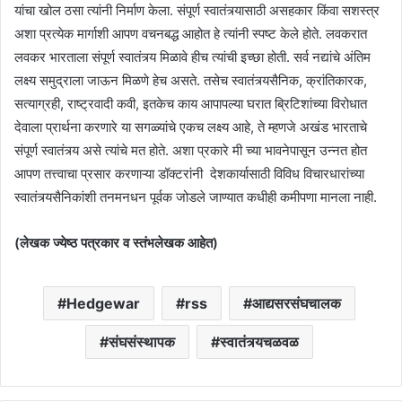
यांचा खोल ठसा त्यांनी निर्माण केला. संपूर्ण स्वातंत्र्यासाठी असहकार किंवा सशस्त्र
अशा प्रत्येक मार्गाशी आपण वचनबद्ध आहोत हे त्यांनी स्पष्ट केले होते. लवकरात
लवकर भारताला संपूर्ण स्वातंत्र्य मिळावे हीच त्यांची इच्छा होती. सर्व नद्यांचे अंतिम
लक्ष्य समुद्राला जाऊन मिळणे हेच असते. तसेच स्वातंत्र्यसैनिक, क्रांतिकारक,
सत्याग्रही, राष्ट्रवादी कवी, इतकेच काय आपापल्या घरात ब्रिटिशांच्या विरोधात
देवाला प्रार्थना करणारे या सगळ्यांचे एकच लक्ष्य आहे, ते म्हणजे अखंड भारताचे
संपूर्ण स्वातंत्र्य असे त्यांचे मत होते. अशा प्रकारे मी च्या भावनेपासून उन्नत होत
आपण तत्त्वाचा प्रसार करणाऱ्या डॉक्टरांनी देशकार्यासाठी विविध विचारधारांच्या
स्वातंत्र्यसैनिकांशी तनमनधन पूर्वक जोडले जाण्यात कधीही कमीपणा मानला नाही.
(लेखक ज्येष्ठ पत्रकार व स्तंभलेखक आहेत)
Hedgewar
rss
आद्यसरसंघचालक
संघसंस्थापक
स्वातंत्र्यचळवळ