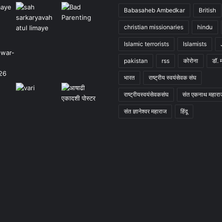
Babasaheb Ambedkar
British
christian missionaries
hindu
Islamic terrorists
Islamists
pakistan
rss
कोरोना
डॉ. 
भारत
राष्ट्रीय स्वयंसेवक संघ
राष्ट्रीयस्वयंसेवकसंघ
संत एकनाथ महारा
संत ज्ञानेश्वर महाराज
हिंदू