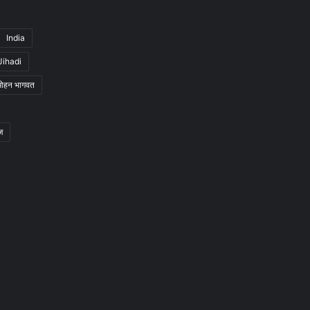
India
Jihadi
मोहन भागवत
ज