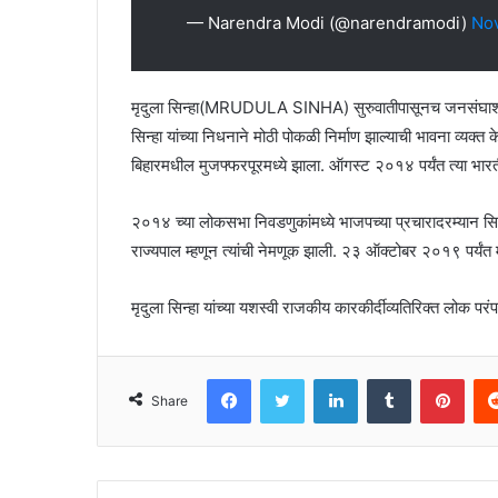
— Narendra Modi (@narendramodi)
No
मृदुला सिन्हा(MRUDULA SINHA) सुरुवातीपासूनच जनसंघाशी जोडलेल
सिन्हा यांच्या निधनाने मोठी पोकळी निर्माण झाल्याची भावना व्यक्त
बिहारमधील मुजफ्फरपूरमध्ये झाला. ऑगस्ट २०१४ पर्यंत त्या भारतीय 
२०१४ च्या लोकसभा निवडणुकांमध्ये भाजपच्या प्रचारादरम्यान सिन्
राज्यपाल म्हणून त्यांची नेमणूक झाली. २३ ऑक्टोबर २०१९ पर्यंत म
मृदुला सिन्हा यांच्या यशस्वी राजकीय कारकीर्दीव्यतिरिक्त लोक परंप
Facebook
Twitter
LinkedIn
Tumblr
Pint
Share