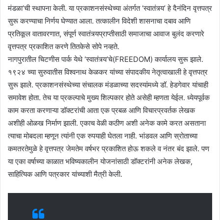
मंडळा’ची स्थापना केली. या प्रकाशनसंस्थेच्या अंतर्गत ‘स्वातंत्र्य’ हे दैनंदिन वृत्तपत्र
सुरू करण्याचा निर्णय घेण्यात आला. तत्कालीन विदेशी शासनाचा दबाव आणि
प्रतिकूल वातावरणात, संपूर्ण स्वातंत्र्यप्राप्तीसाठी समाजाचा आवाज बुलंद करणारे
वृत्तपत्र प्रकाशित करणे तितकेसे सोपे नव्हते.
नागपुरातील चिटणीस पार्क येथे ‘स्वातंत्र्य’चे(FREEDOM) कार्यालय सुरू झाले.
१९२४ च्या सुरुवातीस विश्वनाथ केळकर यांच्या संपादकीय नेतृत्वाखाली हे वृत्तपत्र
सुरू झाले. प्रकाशनसंस्थेच्या संचालक मंडळाच्या सदस्यांमध्ये डॉ. हेडगेवार यांचाही
समावेश होता. तेच या प्रकल्पाचे मुख्य शिल्पकार होते असेही म्हणता येईल. ध्येयपूर्वक
काम करता करणाऱ्या डॉक्टरांची आता एक प्रबळ आणि विचारप्रवर्तक लेखक
अशीही ओळख निर्माण झाली. एकाच वेळी कठीण अशी अनेक कामे करत असताना
त्याचा मोबदला म्हणून त्यांनी एक रुपयाही घेतला नाही. भांडवल आणि स्रोताच्या
कमतरतेमुळे हे वृत्तपत्र जेमतेम वर्षभर प्रकाशित होऊ शकले व नंतर बंद झाले. पण
या एका वर्षाच्या काळात भविष्यकालीन योजनांसाठी डॉक्टरांनी अनेक लेखक,
साहित्यिक आणि पत्रकार यांच्याशी मैत्री केली.