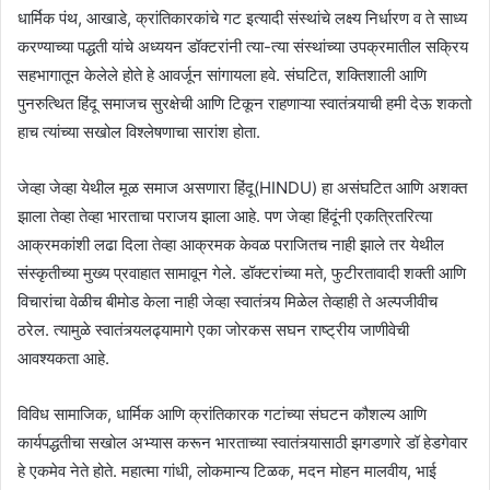
धार्मिक पंथ, आखाडे, क्रांतिकारकांचे गट इत्यादी संस्थांचे लक्ष्य निर्धारण व ते साध्य
करण्याच्या पद्धती यांचे अध्ययन डॉक्टरांनी त्या-त्या संस्थांच्या उपक्रमातील सक्रिय
सहभागातून केलेले होते हे आवर्जून सांगायला हवे. संघटित, शक्तिशाली आणि
पुनरुत्थित हिंदू समाजच सुरक्षेची आणि टिकून राहणाऱ्या स्वातंत्र्याची हमी देऊ शकतो
हाच त्यांच्या सखोल विश्लेषणाचा सारांश होता.
जेव्हा जेव्हा येथील मूळ समाज असणारा हिंदू(HINDU) हा असंघटित आणि अशक्त
झाला तेव्हा तेव्हा भारताचा पराजय झाला आहे. पण जेव्हा हिंदूंनी एकत्रितरित्या
आक्रमकांशी लढा दिला तेव्हा आक्रमक केवळ पराजितच नाही झाले तर येथील
संस्कृतीच्या मुख्य प्रवाहात सामावून गेले. डॉक्टरांच्या मते, फुटीरतावादी शक्ती आणि
विचारांचा वेळीच बीमोड केला नाही जेव्हा स्वातंत्र्य मिळेल तेव्हाही ते अल्पजीवीच
ठरेल. त्यामुळे स्वातंत्र्यलढ्यामागे एका जोरकस सघन राष्ट्रीय जाणीवेची
आवश्यकता आहे.
विविध सामाजिक, धार्मिक आणि क्रांतिकारक गटांच्या संघटन कौशल्य आणि
कार्यपद्धतीचा सखोल अभ्यास करून भारताच्या स्वातंत्र्यासाठी झगडणारे डॉ हेडगेवार
हे एकमेव नेते होते. महात्मा गांधी, लोकमान्य टिळक, मदन मोहन मालवीय, भाई