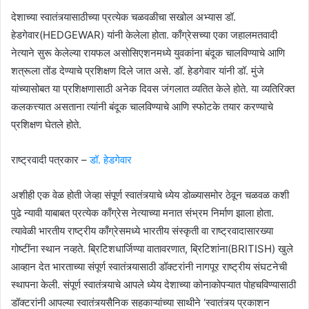
देशाच्या स्वातंत्र्यासाठीच्या प्रत्येक चळवळीचा सखोल अभ्यास डॉ.
हेडगेवार(HEDGEWAR) यांनी केलेला होता. काँग्रेसच्या एका जहालमतवादी
नेत्याने सुरू केलेल्या रायफल असोसिएशनमध्ये युवकांना बंदूक चालविण्याचे आणि
शत्रूला तोंड देण्याचे प्रशिक्षण दिले जात असे. डॉ. हेडगेवार यांनी डॉ. मुंजे
यांच्यासोबत या प्रशिक्षणासाठी अनेक दिवस जंगलात व्यतित केले होते. या व्यतिरिक्त
कलकत्त्यात असताना त्यांनी बंदूक चालविण्याचे आणि स्फोटके तयार करण्याचे
प्रशिक्षण घेतले होते.
राष्ट्रवादी पत्रकार –
डॉ. हेडगेवार
अशीही एक वेळ होती जेव्हा संपूर्ण स्वातंत्र्याचे ध्येय डोळ्यासमोर ठेवून चळवळ कशी
पुढे न्यावी याबाबत प्रत्येक काँग्रेस नेत्याच्या मनात संभ्रम निर्माण झाला होता.
त्यावेळी भारतीय राष्ट्रीय काँग्रेसमध्ये भारतीय संस्कृती वा राष्ट्रवादासारख्या
गोष्टींना स्थान नव्हते. ब्रिटिशधार्जिण्या वातावरणात, ब्रिटिशांना(BRITISH) खुले
आव्हान देत भारताच्या संपूर्ण स्वातंत्र्यासाठी डॉक्टरांनी नागपूर राष्ट्रीय संघटनेची
स्थापना केली. संपूर्ण स्वातंत्र्याचे आपले ध्येय देशाच्या कोनाकोपऱ्यात पोहचविण्यासाठी
डॉक्टरांनी आपल्या स्वातंत्र्यसैनिक सहकाऱ्यांच्या साथीने ‘स्वातंत्र्य प्रकाशन