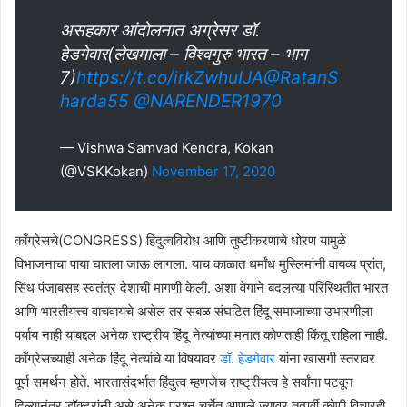
असहकार आंदोलनात अग्रेसर डॉ.
हेडगेवार(लेखमाला – विश्वगुरु भारत – भाग
7)
https://t.co/irkZwhuIJA
@RatanS
harda55
@NARENDER1970
— Vishwa Samvad Kendra, Kokan
(@VSKKokan)
November 17, 2020
काँग्रेसचे(CONGRESS) हिंदुत्वविरोध आणि तुष्टीकरणाचे धोरण यामुळे
विभाजनाचा पाया घातला जाऊ लागला. याच काळात धर्मांध मुस्लिमांनी वायव्य प्रांत,
सिंध पंजाबसह स्वतंत्र देशाची मागणी केली. अशा वेगाने बदलत्या परिस्थितीत भारत
आणि भारतीयत्त्व वाचवायचे असेल तर सबळ संघटित हिंदू समाजाच्या उभारणीला
पर्याय नाही याबद्दल अनेक राष्ट्रीय हिंदू नेत्यांच्या मनात कोणताही किंतू राहिला नाही.
काँग्रेसच्याही अनेक हिंदू नेत्यांचे या विषयावर
डॉ. हेडगेवार
यांना खासगी स्तरावर
पूर्ण समर्थन होते. भारतासंदर्भात हिंदुत्व म्हणजेच राष्ट्रीयत्व हे सर्वांना पटवून
दिल्यानंतर डॉक्टरांनी असे अनेक प्रश्न चर्चेत आणले ज्यावर तत्पूर्वी कोणी विचारही