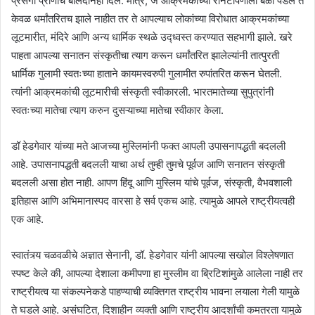
प्रसंगी प्राणांचे बलिदानही दिले. मात्र, जे आक्रमकांच्या रानटीपणाला बळी पडले ते
केवळ धर्मांतरितच झाले नाहीत तर ते आपल्याच लोकांच्या विरोधात आक्रमकांच्या
लूटमारीत, मंदिरे आणि अन्य धार्मिक स्थळे उद्ध्वस्त करण्यात सहभागी झाले. खरे
पाहता आपल्या सनातन संस्कृतीचा त्याग करून धर्मांतरित झालेल्यांनी तात्पुरती
धार्मिक गुलामी स्वतःच्या हाताने कायमस्वरुपी गुलामीत रुपांतरित करून घेतली.
त्यांनी आक्रमकांची लूटमारीची संस्कृती स्वीकारली. भारतमातेच्या सुपुत्रांनी
स्वतःच्या मातेचा त्याग करुन दुसऱ्याच्या मातेचा स्वीकार केला.
डॉ हेडगेवार यांच्या मते आजच्या मुस्लिमांनी फक्त आपली उपासनापद्धती बदलली
आहे. उपासनापद्धती बदलली याचा अर्थ तुम्ही तुमचे पूर्वज आणि सनातन संस्कृती
बदलली असा होत नाही. आपण हिंदू आणि मुस्लिम यांचे पूर्वज, संस्कृती, वैभवशाली
इतिहास आणि अभिमानास्पद वारसा हे सर्व एकच आहे. त्यामुळे आपले राष्ट्रीयत्वही
एक आहे.
स्वातंत्र्य चळवळीचे अज्ञात सेनानी, डॉ. हेडगेवार यांनी आपल्या सखोल विश्लेषणात
स्पष्ट केले की, आपल्या देशाला कमीपणा हा मुस्लीम वा ब्रिटिशांमुळे आलेला नाही तर
राष्ट्रीयत्व या संकल्पनेकडे पाहण्याची व्यक्तिगत राष्ट्रीय भावना लयाला गेली यामुळे
ते घडले आहे. असंघटित, दिशाहीन व्यक्ती आणि राष्ट्रीय आदर्शांची कमतरता यामुळे