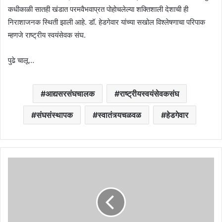
कधीकाळी सातही खंडात परमवैभवाप्रत पोहोचलेल्या शक्तिशाली देशाची ही
निराशाजनक स्थिती झाली आहे. डॉ. हेडगेवार यांच्या सखोल विश्लेषणाचा परिपाक
म्हणजे राष्ट्रीय स्वयंसेवक संघ.
पुढे चालू…
आद्यसरसंघचालक
राष्ट्रीयस्वयंसेवकसंघ
संघसंस्थापक
स्वातंत्र्यचळवळ
हेडगेवार