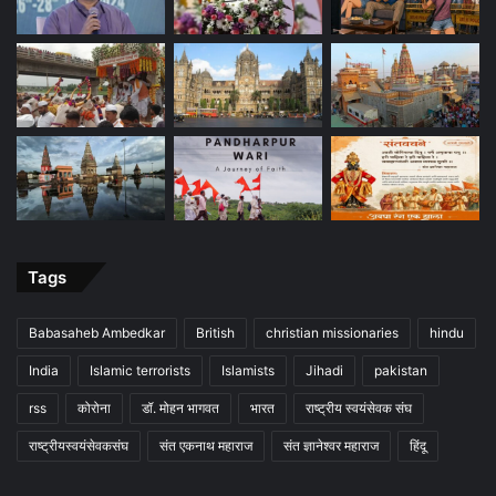
Tags
Babasaheb Ambedkar
British
christian missionaries
hindu
India
Islamic terrorists
Islamists
Jihadi
pakistan
rss
कोरोना
डॉ. मोहन भागवत
भारत
राष्ट्रीय स्वयंसेवक संघ
राष्ट्रीयस्वयंसेवकसंघ
संत एकनाथ महाराज
संत ज्ञानेश्वर महाराज
हिंदू