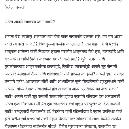
केलेला नव्हता.
आपण आपले स्वातंत्र्य का गमावले?
आपला देश स्वतंत्र असायला हवा होता यावर सगळ्यांचे एकमत आहे. पण मग आपण
स्वातंत्र्य कसे गमावले? विश्वगुरूला कलंक का लागला? एका महान आणि प्रचंड
राष्ट्रात आलेल्या काही निवडक लूटारू परकीय आक्रमक येथे लूट, हत्याकांडे आणि
बळजबरीने धर्मपरिवर्तन करण्यात यशस्वी कसे झाले? तुर्क, पठाण आणि
मुघलांसारख्या आक्रमकांच्या हल्ल्यांपुढे, ब्रिटिश व्यापाऱ्यांपुढे आपले शूर सेनानी
असणारे बलशाली सैन्य आणि शक्तिशाली राजे हतबल का झाले? आपले ज्ञान संपादन
करणारे ग्रंथ, आपल्याला नीती आणि आध्यात्मिक मूल्ये शिकविणारी श्रद्धास्थाने यांची
आपल्या डोळ्यांदेखत राखरांगोळी होत असताना आपण प्रतिकार का करू शकलो
नाही? आपले काही शूर सेनानी शेवटपर्यंत झुंजत प्राणांचे बलिदान देत असतानाही
आपण एका निशाणाखाली येत एक संघटित शक्ती म्हणून प्रत्युत्तर का देऊ शकलो
नाही? राष्ट्रवादी नेत्यांसमोर डॉ. हेडगेवार यांनी पहिल्यांदाच हे प्रश्न उपस्थित केले
होते. वरील सर्व प्रश्नांची उत्तरे ऐकून घेतल्यानंतर डॉक्टरांनी स्वतः केलेले सखोल
विश्लेषण थोडक्यात सर्वांसमोर मांडले. विविध प्रकारच्या संघटना, राजकीय पक्ष,