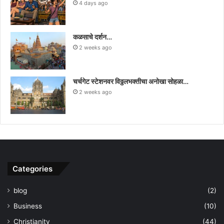
4 days ago
कळसाचे दर्शन…
2 weeks ago
चर्चगेट स्टेशनवर विठ्ठलभक्तीचा अनोखा सोहळा…
2 weeks ago
Categories
blog
(2)
Business
(10)
Christianity
(44)