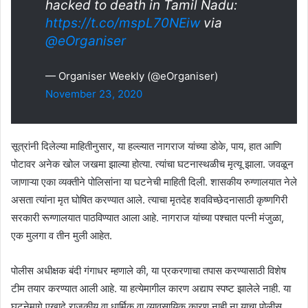
hacked to death in Tamil Nadu:
https://t.co/mspL70NEiw
via
@eOrganiser
— Organiser Weekly (@eOrganiser)
November 23, 2020
सूत्रांनी दिलेल्या माहितीनुसार, या हल्ल्यात नागराज यांच्या डोके, पाय, हात आणि
पोटावर अनेक खोल जखमा झाल्या होत्या. त्यांचा घटनास्थळीच मृत्यू झाला. जवळून
जाणाऱ्या एका व्यक्तीने पोलिसांना या घटनेची माहिती दिली. शासकीय रुग्णालयात नेले
असता त्यांना मृत घोषित करण्यात आले. त्याचा मृतदेह शवविच्छेदनासाठी कृष्णगिरी
सरकारी रूग्णालयात पाठविण्यात आला आहे. नागराज यांच्या पश्चात पत्नी मंजुळा,
एक मुलगा व तीन मुली आहेत.
पोलीस अधीक्षक बंदी गंगाधर म्हणाले की, या प्रकरणाचा तपास करण्यासाठी विशेष
टीम तयार करण्यात आली आहे. या हत्येमागील कारण अद्याप स्पष्ट झालेले नाही. या
घटनेमागे एखादे राजकीय वा धार्मिक वा व्यावसायिक कारण नाही ना याचा पोलीस