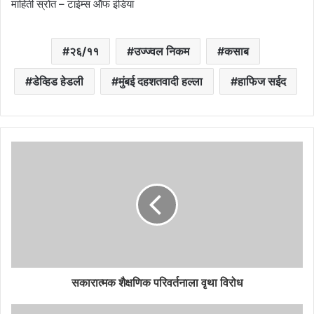
माहिती स्रोत – टाईम्स ऑफ इंडिया
२६/११
उज्ज्वल निकम
कसाब
डेव्हिड हेडली
मुंबई दहशतवादी हल्ला
हाफिज सईद
सकारात्मक शैक्षणिक परिवर्तनाला वृथा विरोध