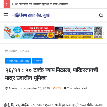
CJP आंदोलन का अध्ययन युवाओं के लिए आवश्यक..
Menu
S
fo
Home
/
News
National Security
News
२६/११ : ५० टक्के न्याय मिळाला, पाकिस्तानची
मात्र उदासीन भूमिका
Admin
November 26, 2020
672
2 minutes read
मुंबई, दि. २६ नोव्हेंबर –
भारतावर २००८ साली झालेल्या २६/११च्या गंभीर जखमा