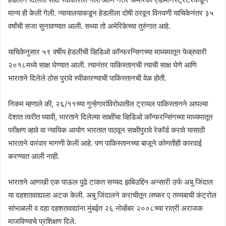
मान्य ही केली गेली. न्यायालयाकडून हेडलीला दोषी ठरवून विनवणी याचिकेनंतर ३५
वर्षांची सजा सुनावण्यात आली. सध्या तो अमेरिकेच्या तुरुंगात आहे.
याचिकेनुसार ५९ वर्षीय हेडलीची व्हिडिओ कॉन्फरन्सिगच्या माध्यमातून फेब्रुवारी
२०१८मध्ये साक्ष घेण्यात आली. त्यानंतर पाकिस्तानची त्याची साक्ष घेणे आणि
भारताने दिलेले ठोस पुरावे स्वीकारण्याची पाकिस्तानची वेळ होती.
निकम म्हणाले की, २६/११च्या गुन्हेगारांविरोधातील ट्रायल पाकिस्तानने आपल्या
देशात त्वरीत घ्यावी, भारताने दिलेल्या साक्षींचा व्हिडिओ कॉन्फरन्सिंगच्या माध्यमातून
परीक्षण व्हावे वा न्यायिक आयोग भारतात पाठवून साक्षीपुरावे रेकॉर्ड करावे यासाठी
भारताने वारंवार मागणी केली आहे. पण पाकिस्तानच्या बाजूने कोणतीही कारवाई
करण्यात आली नाही.
भारताने आणखी एक पाऊल पुढे टाकत सय्यद झबिउद्दिन अन्सारी उर्फ अबु जिंदाल
या दहशतवाद्याला अटक केली. अबु जिंदालने कराचीतून लष्कर ए तय्यबाची कंट्रोल
सांभाळली व दहा दहशतवाद्यांना मुंबईत २६ नोव्हेंबर २००८च्या रात्री अराजक
माजविण्याचे प्रशिक्षण दिले.