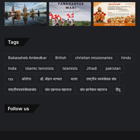
Tags
Babasaheb Ambedkar
British
christian missionaries
hindu
India
Islamic terrorists
Islamists
Jihadi
pakistan
rss
कोरोना
डॉ. मोहन भागवत
भारत
राष्ट्रीय स्वयंसेवक संघ
राष्ट्रीयस्वयंसेवकसंघ
संत एकनाथ महाराज
संत ज्ञानेश्वर महाराज
हिंदू
Follow us