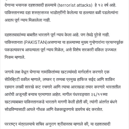
देणाऱ्या भयानक दहशतवादी हल्ल्याचे (terrorist attacks) हे १२ वर्ष आहे.
पाकिस्तानच्या दहा शस्त्रसज्ज भाडोत्रींनी केलेल्या या हल्ल्यात बळी पडलेल्यांना
अद्याप पूर्ण न्याय मिळालेला नाही.
दहशतवाद्यांच्या बाबतीत भारताने पूर्ण न्याय केला आहे. पण तेवढे पुरेसे नाही.
पाकिस्तानात (PAKISTAN)असणाऱ्या या हल्ल्याच्या मुख्य गुन्हेगारांना प्रयत्नपूर्वक
पकडल्यावरच आपल्याला पूर्ण न्याय मिळेल, असे विशेष सरकारी वकिल उज्ज्वल
निकम म्हणाले.
जगाचे लक्ष वेधून घेणाऱ्या नामांकितांच्या खटल्यांमद्ये मार्गदर्शन करणारे एक
सेलिब्रिटी वकील म्हणाले, लष्कर ए तय्यबा प्रमुख हाफिज सईद आणि शाकिर
रहमान लख्वी सारखे कट रचणारे आणि त्याचा आराखडा तयार करणारे भारतातील
आरोपी अजूनही बऱ्याच प्रमाणात आहेत. मागील पंधरवड्यात २६/११च्या
खटल्याबाबत पाकिस्तानकडे भारताने मागणी केली होती की, त्यांनी अंतर्गत बंधने
सोडविण्यासाठी आपले गोंधळ आणि वेळकाढूपणाचे डावपेच बंद करावेत.
परराष्ट्र मंत्रालयाचे सचिव अनुराग श्रीवास्तव म्हणाले की, या दहशतवादी