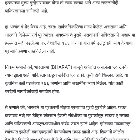
हल्ल्याच्या मुख्य गुन्हेगारांबाबत योग्य तो न्याय करावा असे अन्य राष्ट्रांनीही
पाकिस्तानला सांगितले आहे.
हा अत्यंत गंभीर विषय आहे. स्वतः सार्वजनिकरित्या मान्य केलेले असताना आणि
भारताने दिलेल्या सर्व पुराव्यांसह आवश्यक ते पुरावे असतानाही पाकिस्तानने अद्याप या
हल्ल्यात बळी पडलेल्या १५ देशांतील १६६ जणांना बारा वर्ष उलटूनही न्याय देण्याचा
प्रामाणिकपणा दाखविलेला नाही.
निकम म्हणाले की, भारताच्या (BHARAT) बाजूने अपेक्षित असलेला ५० टक्के
न्याय झाला आहे. पाकिस्तानकडून उर्वरीत ५० टक्के कृती होणे शिल्लक आहे. या
कृतीनेच बळी पडलेल्या १६६ जणांना आणि जखमींना न्याय मिळेल. यांत काही
परदेशी नागरिकांचाही समावेश होता.
ते म्हणाले की, भारताने या प्रकरणी मोठ्या प्रमाणात पुरावे पुरविले आहेत. फक्त
कसाबच नव्हे तर डेव्हिड कोलमन हेडली संबंधीच्या या पुराव्यांतून लष्कर ए तय्यबा
आणि पाकिस्तानी आयएसआयमधील संबंध उघड झाले आहेत. इमेलच्या माध्यमातून
त्यांच्यात झालेली कागदपत्रांची देवाणघेवाण उघड झाली आहे. शिकागो कोर्टात
हेडलीने दिलेली साक्ष स्वीकारली गेली आणि नंतर अमेरिकी ऍडमिनिस्ट्रेटरकडून