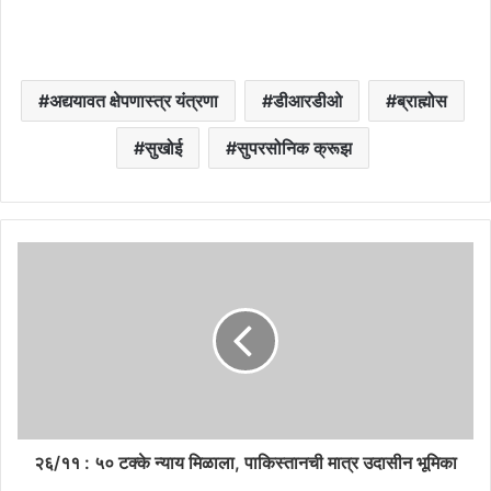
अद्ययावत क्षेपणास्त्र यंत्रणा
डीआरडीओ
ब्राह्मोस
सुखोई
सुपरसोनिक क्रूझ
२६/११ : ५० टक्के न्याय मिळाला, पाकिस्तानची मात्र उदासीन भूमिका