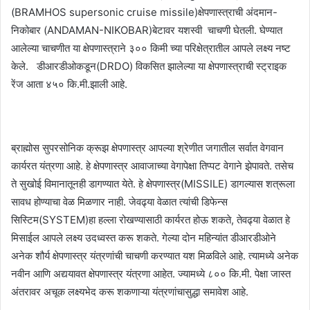
(BRAMHOS supersonic cruise missile)क्षेपणास्त्राची अंदमान-
निकोबार (ANDAMAN-NIKOBAR)बेटावर यशस्वी चाचणी घेतली. घेण्यात
आलेल्या चाचणीत या क्षेपणास्त्राने ३०० किमी च्या परिक्षेत्रातील आपले लक्ष्य नष्ट
केले. डीआरडीओकडून(DRDO) विकसित झालेल्या या क्षेपणास्त्राची स्ट्राइक
रेंज आता ४५० कि.मी.झाली आहे.
ब्राह्मोस सुपरसोनिक क्रूझ क्षेपणास्त्र आपल्या श्रेणीत जगातील सर्वात वेगवान
कार्यरत यंत्रणा आहे. हे क्षेपणास्त्र आवाजाच्या वेगापेक्षा तिप्पट वेगाने झेपावते. तसेच
ते सुखोई विमानातूनही डागण्यात येते. हे क्षेपणास्त्र(MISSILE) डागल्यास शत्रूला
सावध होण्याचा वेळ मिळणार नाही. जेवढ्या वेळात त्यांची डिफेन्स
सिस्टिम(SYSTEM)हा हल्ला रोखण्यासाठी कार्यरत होऊ शकते, तेवढ्या वेळात हे
मिसाईल आपले लक्ष्य उदध्वस्त करू शकते. गेल्या दोन महिन्यांत डीआरडीओने
अनेक शौर्य क्षेपणास्त्र यंत्रणांची चाचणी करण्यात यश मिळविले आहे. त्यामध्ये अनेक
नवीन आणि अद्ययावत क्षेपणास्त्र यंत्रणा आहेत. ज्यामध्ये ८०० कि.मी. पेक्षा जास्त
अंतरावर अचूक लक्ष्यभेद करू शकणाऱ्या यंत्रणांचासुद्धा समावेश आहे.