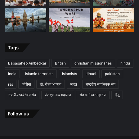
Tags
Babasaheb Ambedkar
British
christian missionaries
hindu
India
Islamic terrorists
Islamists
Jihadi
pakistan
rss
कोरोना
डॉ. मोहन भागवत
भारत
राष्ट्रीय स्वयंसेवक संघ
राष्ट्रीयस्वयंसेवकसंघ
संत एकनाथ महाराज
संत ज्ञानेश्वर महाराज
हिंदू
Follow us