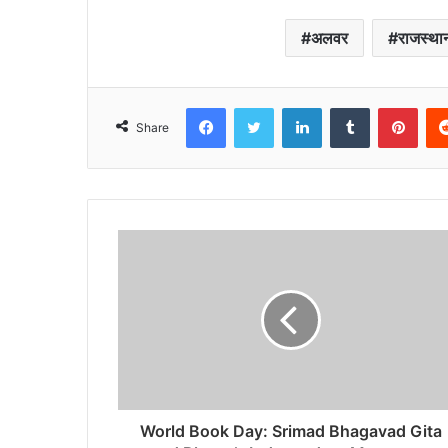
अलवर
राजस्था
Facebook
Twitter
LinkedIn
Tumblr
Pint
Share
World Book Day: Srimad Bhagavad Gita