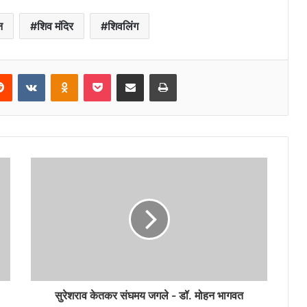
न
शिव मंदिर
शिवलिंग
erest
Reddit
VKontakte
Odnoklassniki
Pocket
Share via Email
Print
सुरेशराव केतकर संघमय जगले - डॉ. मोहन भागवत