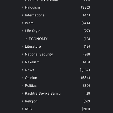
Hinduism
(332)
International
(44)
Islam
(144)
Life Style
(27)
ECONOMY
(13)
Literature
(19)
National Security
(98)
Naxalism
(43)
News
(1,137)
Opinion
(534)
Politics
(30)
Rashtra Sevika Samiti
(8)
Religion
(52)
RSS
(201)