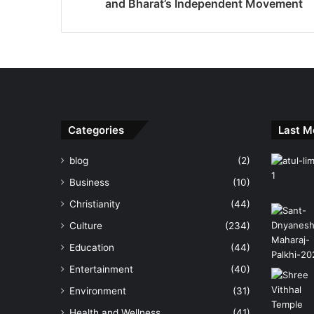
and Bharat’s Independent Movement
Categories
Last M
blog
(2)
Business
(10)
Christianity
(44)
Culture
(234)
Education
(44)
Entertainment
(40)
Environment
(31)
Health and Wellness
(41)