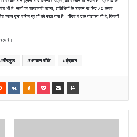
पर राम दरबार और दूसरी ओर चैतन्य महाप्रभु का दरबार भी स्थित है। प्रसाद के
टोरेंट भी है, जहाँ पर शाकाहारी खाना, अतिथियों के ठहरने के लिए 70 कमरे,
वेद व्यास द्वारा रचित ग्रंथों को रखा गया है। मंदिर में एक गौशाला भी है, जिसमें
हत्व हे।
बेंगलुरू
भगवान बाँके
वृंदावन
erest
Reddit
VKontakte
Odnoklassniki
Pocket
Share via Email
Print