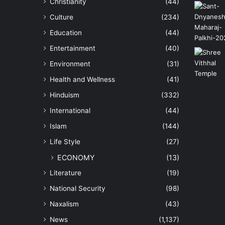
Christianity
(44)
Culture
(234)
Education
(44)
Entertainment
(40)
Environment
(31)
Health and Wellness
(41)
Hinduism
(332)
International
(44)
Islam
(144)
Life Style
(27)
ECONOMY
(13)
Literature
(19)
National Security
(98)
Naxalism
(43)
News
(1,137)