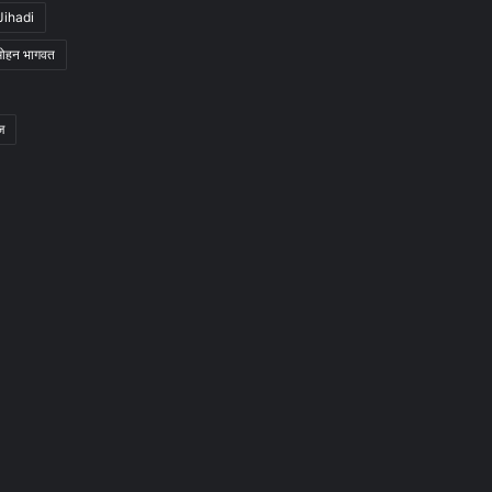
Jihadi
मोहन भागवत
ज