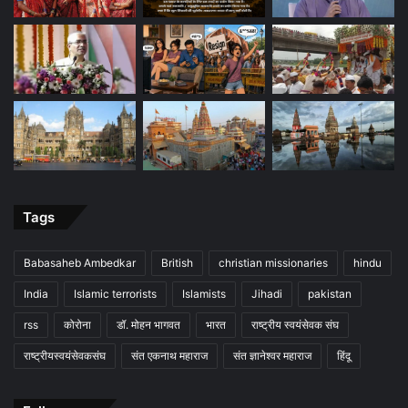
Tags
Babasaheb Ambedkar
British
christian missionaries
hindu
India
Islamic terrorists
Islamists
Jihadi
pakistan
rss
कोरोना
डॉ. मोहन भागवत
भारत
राष्ट्रीय स्वयंसेवक संघ
राष्ट्रीयस्वयंसेवकसंघ
संत एकनाथ महाराज
संत ज्ञानेश्वर महाराज
हिंदू