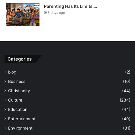
Parenting Has Its Limits….
6 days ago
Categories
blog
(2)
Business
(10)
Christianity
(44)
Culture
(234)
Education
(44)
Entertainment
(40)
Environment
(31)