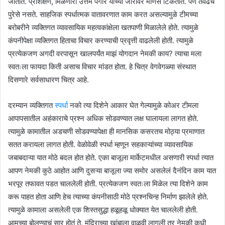
जातात. प्रशिक्षण, मिळणारा उत्तम पगार याच्या जोरावर माणसे टिकतात. पण तेवढेच
पुरेसे नसते. साहजिक स्पर्धात्मक वातावरणात काम करत असल्यामुळे टीमच्या
बरोबरीने व्यक्तिगत व्यावसायिक महत्वकांक्षेला खतपाणी मिळालेले होते. त्यामुळे
कंपनीपेक्षा व्यक्तिगत हिताचा विचार करण्याची प्रवृत्ती वाढलेली होती. त्यामुळे
प्रत्येकजण अगदी वरपासून खालपर्यंत माझं योगदान नेमकी काय? त्याचा मला
स्वतःला फायदा किती असाच विचार मांडत होता. हे चित्र वेगवेगळ्या संस्थात
दिसणारे सर्वसाधारण चित्र आहे.
दरम्यान व्यक्तिगत
स्पर्धा
नको त्या दिशेने आकार घेत गेल्यामुळे कोअर टीमला
आपापसातील अहंकाराचे प्रश्न अधिक सोडवण्यात लक्ष घालायला लागत होते.
त्यामुळे कामातील अडचणी सोडवण्यापेक्षा ही मानसिक कसरतच मोठ्या प्रमाणात
सतत करायला लागत होती. वेळोवेळी स्पर्धा म्हणून सहकाऱ्यांच्या व्यावसायिक
जबाबदाऱ्या यात मोठे बदल होत होते. एका बाजूला मार्केटमधील असणारी स्पर्धा त्यात
आपण नेमकी कुठे आहोत आणि दुसऱ्या बाजूला ज्या समोर असलेलं दैनंदिन काम यात
भरपूर तफावत पडत चाललेली होती. प्रत्येकजण स्वतःला मिळेल त्या दिशेने काम
करू पाहत होता आणि हेच त्याच्या कंपनीसाठी मोठे प्रश्नचिन्ह निर्माण झालेले होते.
त्यामुळे कामाला असलेली एक शिस्तसुद्धा हळूहळू धोक्यात येत चाललेली होती.
आमच्या बोलण्याचं सार होतं ते. मंदिराच्या खांबाला वाळवी लागली तर नेमकी कधी