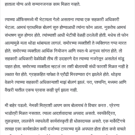
हाताला योग्य असे सन्मानजनक काम मिळत नव्हते.
त्याच्या ऑफिसमध्ये मी भेटायला गेलो असताना त्याचा एक सहकारी अधिकारी
भेटला. आमचं प्राथमिक बोलणं सुरु होण्याआधी त्यांना फोन आला. नुकतेच आमचं
संभाषण सुरु होणार होते. त्यांच्याशी आधी भेटीची वेळही ठरलेली होती. मधेच तो फोन
आल्यामुळे मला थोडा थांबायला लागलं. समोरच्या व्यक्तीशी ते व्यक्तिगत गप्पा मारत
होते. समोरच्या व्यक्तीला आर्थिक नियोजन आणि स्वतःचे अनुभव सांगत होते. तो
सहकारी अधिकारी वेळोवेळी तीच ती उदाहरणे देत त्याच्या नजरेतून असलेलं मांडू
पाहत होता. समोरच्या व्यक्तीला म्हटलं तर तशी बोलायची संधी फारशी मिळत नाही हे
लक्षात येत होते. ग्राहकहित यापेक्षा ते प्रौढी मिरवण्यात दंग झालेले होते. थोड्या
वेळाने त्याच्या सहकारी अधिकाऱ्याशी माझं बोलणं झालं. परा, पश्यन्ति, मध्यमा आणि
वैखरी यातील एकच प्रवास काही पूर्ण झाला नाही.
मी बाहेर पडलो. नेमकी मित्राशी आपण काय बोलायचं ते विचार करत . प्रेरणा
भाडोत्री मिळत नसतात. त्याला आदर्शवादाचा अपवाद असतो. स्वयंकेंद्रित,
तुकड्यात, लालसेने व्यापलेली कार्यसंस्कृती ही धोकादायक असते. एक मार्केटिंगचे
तत्वज्ञ एका कार्यशाळेत कमी दर्जाच्या टायरच्या मुळे अपघात होता होता कसे वाचले